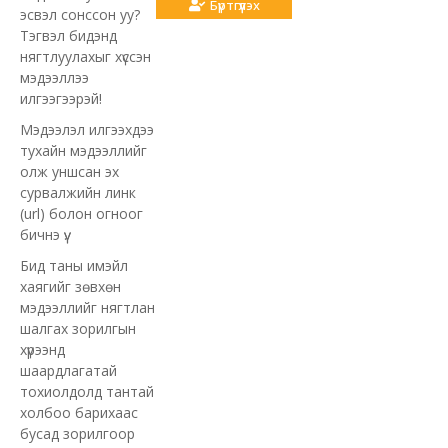
Бүртгүүлэх
эсвэл сонссон уу?
Тэгвэл бидэнд
нягтлуулахыг хүссэн
мэдээллээ
илгээгээрэй!
Мэдээлэл илгээхдээ
тухайн мэдээллийг
олж уншсан эх
сурвалжийн линк
(url) болон огноог
бичнэ үү.
Бид таны имэйл
хаягийг зөвхөн
мэдээллийг нягтлан
шалгах зорилгын
хүрээнд
шаардлагатай
тохиолдолд тантай
холбоо барихаас
бусад зорилгоор