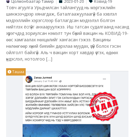
Цолмонбаатар Тамир
2023-01-20
Ковид-19
Товч агуулга Урьдчилсан тайлангууд нь мэргэжлийн
шинжээчдээр хянагдаж, баталгаажуулаагүй ба хэвлэл
мэдээллийн хэрэгслээр батлагдсан мэдээлэл болгон
нийтлэх ёсгүйг анхааруулжээ. Иш татсан судалгаанд насанд
хүрэгчдэд зориулсан нэмэлт тун бүхий вакцин нь КОВИД-19-
өөс хамгаалах нөхцөлийг хангасан гэжээ. Вакцины
нөлөөгөөр хүний биеийн дархлаа муудах, үгүй болох гэсэн
ойлголт байхгүй. Аль ч вакцин хорт хавдар үүсгэх, өдөөх
үндэслэл, нотолгоо […]
Ташаа