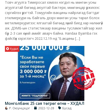
Товч агуулга Тимеросал хэмээх нэгдэл нь мөнгөн усны
агуулгатай бөгөөд аюултай бактери, мөөгөнцар үржихээс
сэргийлэх үүрэгтэй. Томуугийн вакцины найрлагад багтдаг
этилмеркури нь байгаль дээрх мөнгөн усны төрөл болох
метилмеркуригээс ялгаатай бөгөөд хүний биед хөр нөлөөгүй
аж. ДЭМБ-ын статистикаар вакцины тусламжтайгаар жил
бүр 2-3 сая хүний амийг аварч байна. Handaa Byamba гэх
фэйсбүүк хэрэглэгч 2022.12.19-нд “Б.акцины […]
Худал
Монголбанк 25 сая төгрөг өгнө – ХУДАЛ
Р. Оюунцэцэг
2022-12-28
Бусад