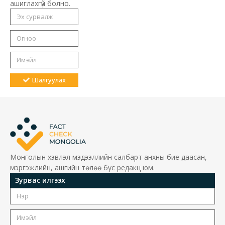
ашиглахгүй болно.
Шалгуулах
Монголын хэвлэл мэдээллийн салбарт анхны бие даасан,
мэргэжлийн, ашгийн төлөө бус редакц юм.
Зурвас илгээх