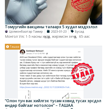
Томуугийн вакцины талаарх 5 худал мэдээлэл
Цолмонбаатар Тамир
2023-01-23
Бусад
Монгол Улс 1-5 насны хүүхдүүд, жирэмсэн эхчүүд, 65-аас
Ташаа
“Олон тун вак хийлгэх тусам ковид тусах эрсдэл
өндөр байгааг нотолсон” – ТАШАА