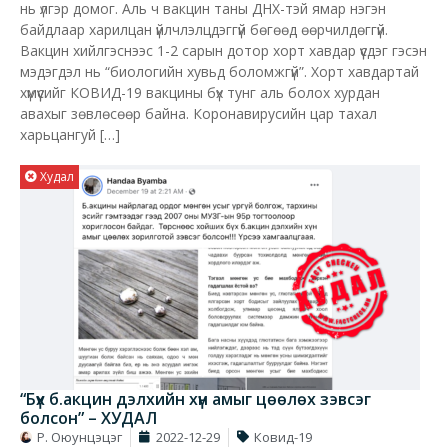
нь үлгэр домог. Аль ч вакцин таны ДНХ-тэй ямар нэгэн
байдлаар харилцан үйлчлэлцдэггүй бөгөөд өөрчилдөггүй.
Вакцин хийлгэснээс 1-2 сарын дотор хорт хавдар үүсдэг гэсэн
мэдэгдэл нь “биологийн хувьд боломжгүй”. Хорт хавдартай
хүмүүсийг КОВИД-19 вакцины бүх тунг аль болох хурдан
авахыг зөвлөсөөр байна. Коронавирусийн цар тахал
харьцангуй […]
Худал
“Бүх б.акцин дэлхийн хүн амыг цөөлөх зэвсэг
болсон” – ХУДАЛ
Р. Оюунцэцэг
2022-12-29
Ковид-19