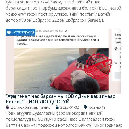
худлаа хоногтоо 37-40сая хүн нас барж нийт нас
барагсадын тоо 1тэрбумд дөхөж яваа болтой! ВСС төстэй
мэдээ өгч” гэсэн пост оруулжээ. Түүний постыг 7 цагийн
дотор 903 хүн шэйрлэж, 222 хүн шэйрлэсэн бөгөөд […]
Нотлогдоогүй
“Хүмүүс гэнэт нас барсан нь КОВИД-ын вакцинаас
болсон” – НОТЛОГДООГҮЙ
Цолмонбаатар Тамир
2023-01-02
Ковид-19
Товч агуулга Судалгааны үеэрх миокардит өвчний
тохиолдлууд нь COVID-19 вакцинаас шалтгаалсан гэсэн
баттай баримт, тодорхой нотолгоо байхгүй. Миокардитаар