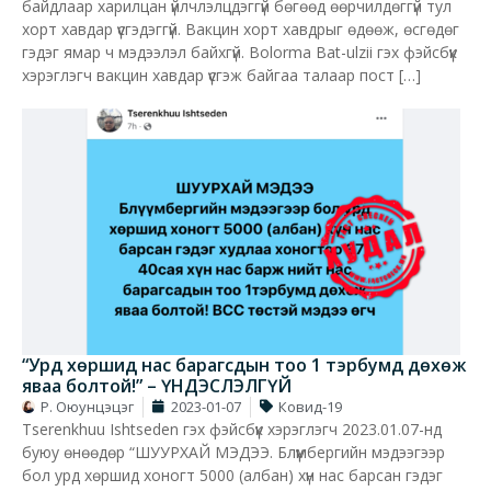
байдлаар харилцан үйлчлэлцдэггүй бөгөөд өөрчилдөггүй тул
хорт хавдар үүсгэдэггүй. Вакцин хорт хавдрыг өдөөж, өсгөдөг
гэдэг ямар ч мэдээлэл байхгүй. Bolorma Bat-ulzii гэх фэйсбүүк
хэрэглэгч вакцин хавдар үүсгэж байгаа талаар пост […]
“Урд хөршид нас барагсдын тоо 1 тэрбумд дөхөж
яваа болтой!” – ҮНДЭСЛЭЛГҮЙ
Р. Оюунцэцэг
2023-01-07
Ковид-19
Tserenkhuu Ishtseden гэх фэйсбүүк хэрэглэгч 2023.01.07-нд
буюу өнөөдөр “ШУУРХАЙ МЭДЭЭ. Блүүмбергийн мэдээгээр
бол урд хөршид хоногт 5000 (албан) хүн нас барсан гэдэг