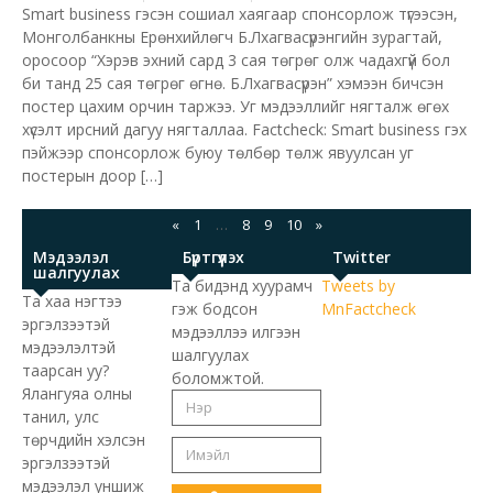
Smart business гэсэн сошиал хаягаар спонсорлож түгээсэн,
Монголбанкны Ерөнхийлөгч Б.Лхагвасүрэнгийн зурагтай,
оросоор “Хэрэв эхний сард 3 сая төгрөг олж чадахгүй бол
би танд 25 сая төгрөг өгнө. Б.Лхагвасүрэн” хэмээн бичсэн
постер цахим орчин таржээ. Уг мэдээллийг нягталж өгөх
хүсэлт ирсний дагуу нягталлаа. Factcheck: Smart business гэх
пэйжээр спонсорлож буюу төлбөр төлж явуулсан уг
постерын доор […]
«
1
…
8
9
10
»
Мэдээлэл
Бүртгүүлэх
Twitter
шалгуулах
Та бидэнд хуурамч
Tweets by
Та хаа нэгтээ
гэж бодсон
MnFactcheck
эргэлзээтэй
мэдээллээ илгээн
мэдээлэлтэй
шалгуулах
таарсан уу?
боломжтой.
Ялангуяа олны
танил, улс
төрчдийн хэлсэн
эргэлзээтэй
мэдээлэл уншиж