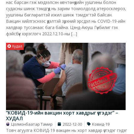
нас барсан гэж мэдээлсэн өвчтөнүүдийн уушгины болон
судасны шинж тэмдгүүд нь зарим тохиолдолд атеросклероз,
уушгины бөглөрөлтэй ижил шинж тэмдэгтэй байсан.
Вакцин хийлгэснээс үүдэлтэй зүрхний эрсдэл нь COVID-19-ийн
халдвар туссанаас бага байна. Цэнд-Аюуш Гүнбилиг гэх
фэйсбүүк хэрэглэгч 2022.12.10-ны […]
Худал
“КОВИД-19-ийн вакцин хорт хавдрыг үүсгэдэг” –
ХУДАЛ
Цолмонбаатар Тамир
2022-12-30
Ковид-19
Товч агуулга КОВИД-19 вакцин нь хорт хавдар үүсгэдэг гэдэг