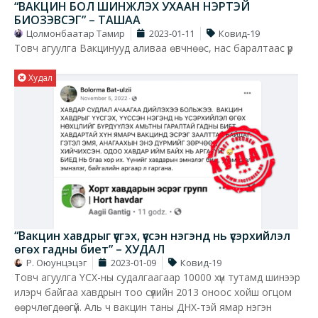
“ВАКЦИН БОЛ ШИНЖЛЭХ УХААН НЭРТЭЙ
БИОЗЭВСЭГ” – ТАШАА
Цолмонбаатар Тамир
2023-01-11
Ковид-19
Товч агуулга Вакцинууд аливаа өвчнөөс, нас баралтаас үр
Худал
“Вакцин хавдрыг үүсгэх, үүссэн нэгэнд нь үсэрхийлэл
өгөх гадны биет” – ХУДАЛ
Р. Оюунцэцэг
2023-01-09
Ковид-19
Товч агуулга ҮСХ-ны судалгаагаар 10000 хүн тутамд шинээр
илэрч байгаа хавдрын тоо сүүлийн 2013 оноос хойш огцом
өөрчлөгдөөгүй. Аль ч вакцин таны ДНХ-тэй ямар нэгэн