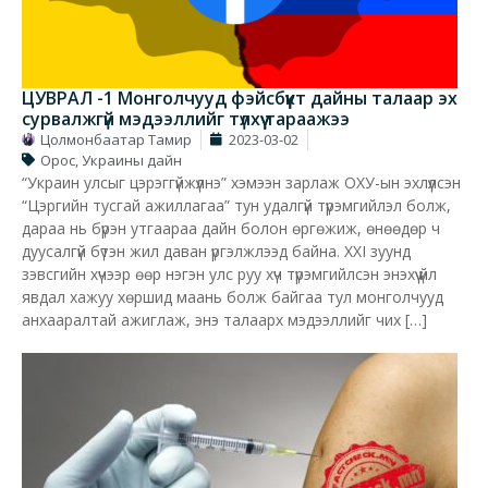
ЦУВРАЛ -1 Монголчууд фэйсбүүкт дайны талаар эх
сурвалжгүй мэдээллийг түлхүү тараажээ
Цолмонбаатар Тамир
2023-03-02
Орос, Украины дайн
“Украин улсыг цэрэггүйжүүлнэ” хэмээн зарлаж ОХУ-ын эхлүүлсэн
“Цэргийн тусгай ажиллагаа” тун удалгүй түрэмгийлэл болж,
дараа нь бүрэн утгаараа дайн болон өргөжиж, өнөөдөр ч
дуусалгүй бүтэн жил даван үргэлжлээд байна. XXI зуунд
зэвсгийн хүчээр өөр нэгэн улс руу хүч түрэмгийлсэн энэхүү үйл
явдал хажуу хөршид маань болж байгаа тул монголчууд
анхааралтай ажиглаж, энэ талаарх мэдээллийг чих […]