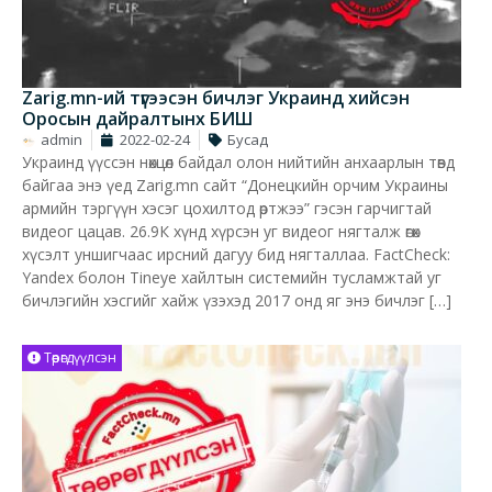
Zarig.mn-ий түгээсэн бичлэг Украинд хийсэн
Оросын дайралтынх БИШ
admin
2022-02-24
Бусад
Украинд үүссэн нөхцөл байдал олон нийтийн анхаарлын төвд
байгаа энэ үед Zarig.mn сайт “Донецкийн орчим Украины
армийн тэргүүн хэсэг цохилтод өртжээ” гэсэн гарчигтай
видеог цацав. 26.9К хүнд хүрсэн уг видеог нягталж өгөх
хүсэлт уншигчаас ирсний дагуу бид нягталлаа. FactCheck:
Yandex болон Tineye хайлтын системийн тусламжтай уг
бичлэгийн хэсгийг хайж үзэхэд 2017 онд яг энэ бичлэг […]
Төөрөгдүүлсэн