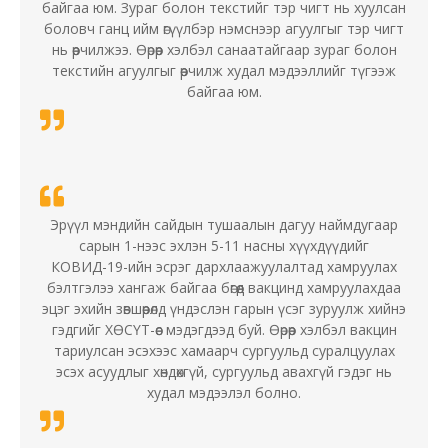
байгаа юм. Зураг болон текстийг тэр чигт нь хуулсан
боловч ганц ийм өгүүлбэр нэмснээр агуулгыг тэр чигт
нь өөрчилжээ. Өөрөөр хэлбэл санаатайгаар зураг болон
текстийн агуулгыг өөрчилж худал мэдээллийг түгээж
байгаа юм.
Эрүүл мэндийн сайдын тушаалын дагуу наймдугаар
сарын 1-нээс эхлэн 5-11 насны хүүхдүүдийг
КОВИД-19-ийн эсрэг дархлаажуулалтад хамруулах
бэлтгэлээ хангаж байгаа бөгөөд вакцинд хамруулахдаа
эцэг эхийн зөвшөөрөлд үндэслэн гарын үсэг зуруулж хийнэ
гэдгийг ХӨСҮТ-өөс мэдэгдээд буй. Өөрөөр хэлбэл вакцин
тариулсан эсэхээс хамаарч сургуульд суралцуулах
эсэх асуудлыг хөндөхгүй, сургуульд авахгүй гэдэг нь
худал мэдээлэл болно.