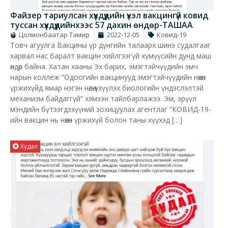
Файзер тариулсан хүүхдүүдийн үхэл вакцингүй ковид
туссан хүүхдүүдийнхээс 57 дахин өндөр-ТАШАА
Цолмонбаатар Тамир
2022-12-05
Ковид-19
Товч агуулга Вакцины үр дүнгийн талаарх шинэ судалгааг
харвал нас баралт вакцин хийлгээгүй хүмүүсийн дунд маш
өндөр байна. Хатан хааны Эх барих, эмэгтэйчүүдийн эмч
нарын коллеж “Одоогийн вакцинууд эмэгтэйчүүдийн нөхөн
үржихүйд ямар нэгэн нөлөө үзүүлэх биологийн үндэслэлтэй
механизм байдаггүй” хэмээн тайлбарлажээ. Эм, эрүүл
мэндийн бүтээгдэхүүний зохицуулах агентлаг “КОВИД-19-
ийн вакцин нь нөхөн үржихүй болон таны хүүхэд […]
Худал