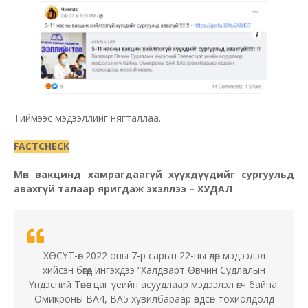
Тиймээс мэдээллийг нягталлаа.
FACTCHECK
Мөн вакцинд хамрагдаагүй хүүхдүүдийг сургуульд
авахгүй талаар яригдаж эхэллээ – ХУДАЛ
ХӨСҮТ-өөс 2022 оны 7-р сарын 22-ны өдөр мэдээлэл
хийсэн бөгөөд ингэхдээ “Халдварт Өвчин Судлалын
Үндэсний Төвөөс цаг үеийн асуудлаар мэдээлэл өгч байна.
Омикроны BA4, BA5 хувилбараар өвдсөн тохиолдолд