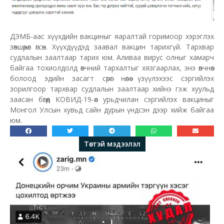
ДЭМБ-аас хүүхдийн вакциныг яаралтай горимоор хэрэглэх
зөвшөөрөл өгсөн. Хүүхдүүдэд заавал вакцин тарихгүй. Тархвар
судлалын заалтаар тарих юм. Аливаа вирус олныг хамарч
байгаа тохиолдолд өвчний тархалтыг хязгаарлах, энэ өвчнөөс
болоод эдийн засагт сөрөг нөлөө үзүүлэхээс сэргийлэх
зорилгоор тархвар судлалын заалтаар хийнэ гэж хуульд
заасан бөгөөд КОВИД-19-өөс урьдчилан сэргийлэх вакциныг
Монгол Улсын хувьд сайн дурын үндсэн дээр хийж байгаа
юм.
Төстэй мэдээлэл