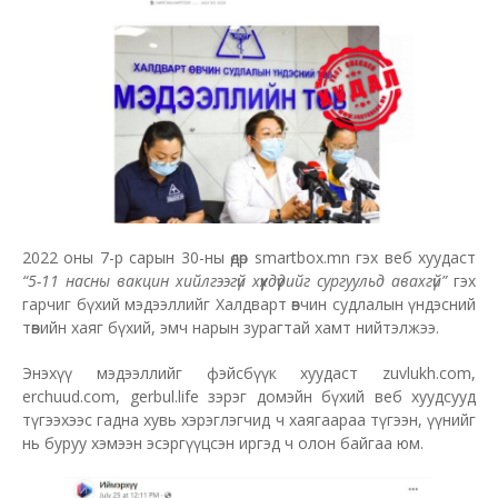
2022 оны 7-р сарын 30-ны өдөр smartbox.mn гэх веб хуудаст
“5-11 насны вакцин хийлгээгүй хүүхдүүдийг сургуульд авахгүй”
гэх
гарчиг бүхий мэдээллийг Халдварт өвчин судлалын үндэсний
төвийн хаяг бүхий, эмч нарын зурагтай хамт нийтэлжээ.
Энэхүү мэдээллийг фэйсбүүк хуудаст zuvlukh.com,
erchuud.com, gerbul.life зэрэг домэйн бүхий веб хуудсууд
түгээхээс гадна хувь хэрэглэгчид ч хаягаараа түгээн, үүнийг
нь буруу хэмээн эсэргүүцсэн иргэд ч олон байгаа юм.