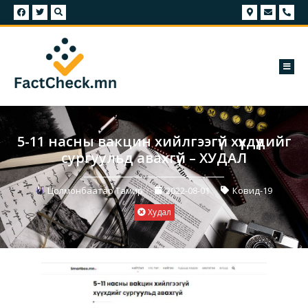
5-11 насны вакцин хийлгээгүй хүүхдүүдийг
сургуульд авахгүй – ХУДАЛ
Цолмонбаатар Тамир
2022-08-01
Ковид-19
Худал