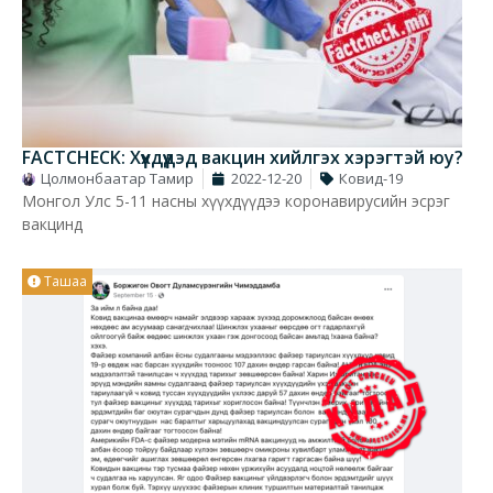
FACTCHECK: Хүүхдүүдэд вакцин хийлгэх хэрэгтэй юу?
Цолмонбаатар Тамир
2022-12-20
Ковид-19
Монгол Улс 5-11 насны хүүхдүүдээ коронавирусийн эсрэг
вакцинд
Ташаа