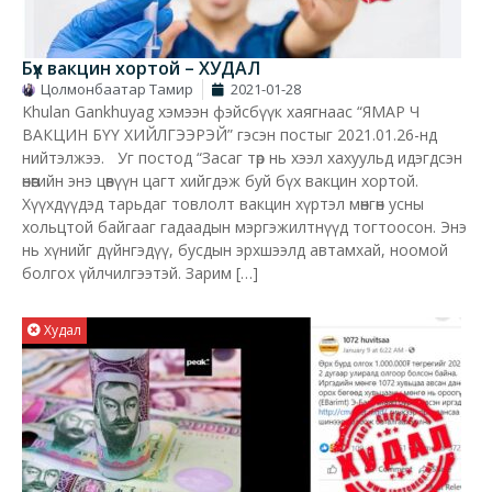
Бүх вакцин хортой – ХУДАЛ
Цолмонбаатар Тамир
2021-01-28
Khulan Gankhuyag хэмээн фэйсбүүк хаягнаас “ЯМАР Ч
ВАКЦИН БҮҮ ХИЙЛГЭЭРЭЙ” гэсэн постыг 2021.01.26-нд
нийтэлжээ. Уг постод “Засаг төр нь хээл хахуульд идэгдсэн
өнөөгийн энэ цөвүүн цагт хийгдэж буй бүх вакцин хортой.
Хүүхдүүдэд тарьдаг товлолт вакцин хүртэл мөнгөн усны
хольцтой байгааг гадаадын мэргэжилтнүүд тогтоосон. Энэ
нь хүнийг дүйнгэдүү, бусдын эрхшээлд автамхай, ноомой
болгох үйлчилгээтэй. Зарим […]
Худал