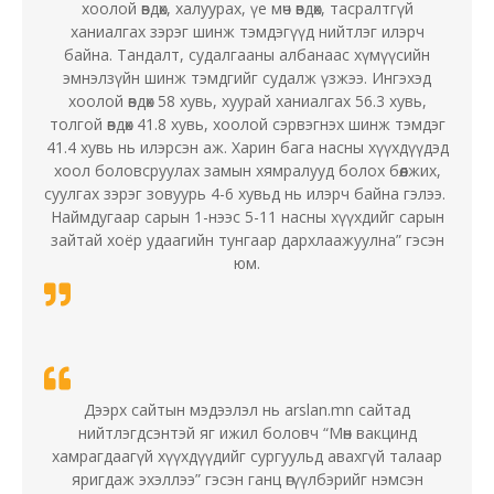
хоолой өвдөх, халуурах, үе мөч өвдөх, тасралтгүй
ханиалгах зэрэг шинж тэмдэгүүд нийтлэг илэрч
байна. Тандалт, судалгааны албанаас хүмүүсийн
эмнэлзүйн шинж тэмдгийг судалж үзжээ. Ингэхэд
хоолой өвдөх 58 хувь, хуурай ханиалгах 56.3 хувь,
толгой өвдөх 41.8 хувь, хоолой сэрвэгнэх шинж тэмдэг
41.4 хувь нь илэрсэн аж. Харин бага насны хүүхдүүдэд
хоол боловсруулах замын хямралууд болох бөөлжих,
суулгах зэрэг зовуурь 4-6 хувьд нь илэрч байна гэлээ.
Наймдугаар сарын 1-нээс 5-11 насны хүүхдийг сарын
зайтай хоёр удаагийн тунгаар дархлаажуулна” гэсэн
юм.
Дээрх сайтын мэдээлэл нь arslan.mn сайтад
нийтлэгдсэнтэй яг ижил боловч “Мөн вакцинд
хамрагдаагүй хүүхдүүдийг сургуульд авахгүй талаар
яригдаж эхэллээ” гэсэн ганц өгүүлбэрийг нэмсэн