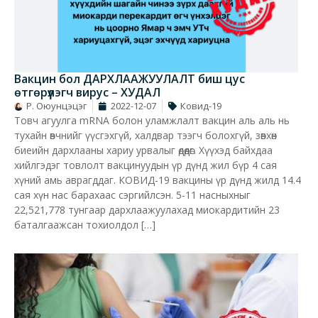
Вакцин бол ДАРХЛААЖУУЛАЛТ биш цус
өтгөрүүлэгч вирус – ХУДАЛ
Р. Оюунцэцэг
2022-12-07
Ковид-19
Товч агуулга mRNA болон уламжлалт вакцин аль аль нь
тухайн өвчнийг үүсгэхгүй, халдвар тээгч болохгүй, зөвхөн
биеийн дархлааны хариу урвалыг өдөөдөг. Хүүхэд байхдаа
хийлгэдэг товлолт вакцинуудын үр дүнд жил бүр 4 сая
хүний амь аврагддаг. КОВИД-19 вакцины үр дүнд жилд 14.4
сая хүн нас барахаас сэргийлсэн. 5-11 насныхныг
22,521,778 тунгаар дархлаажуулахад миокардитийн 23
баталгаажсан тохиолдол […]