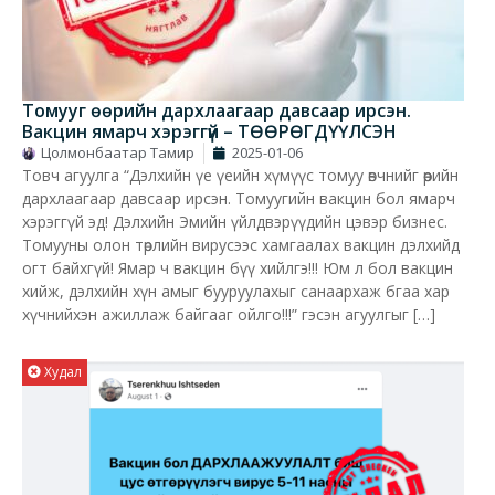
Томууг өөрийн дархлаагаар давсаар ирсэн.
Вакцин ямарч хэрэггүй – ТӨӨРӨГДҮҮЛСЭН
Цолмонбаатар Тамир
2025-01-06
Товч агуулга “Дэлхийн үе үеийн хүмүүс томуу өвчнийг өөрийн
дархлаагаар давсаар ирсэн. Томуугийн вакцин бол ямарч
хэрэггүй эд! Дэлхийн Эмийн үйлдвэрүүдийн цэвэр бизнес.
Томууны олон төрлийн вирусээс хамгаалах вакцин дэлхийд
огт байхгүй! Ямар ч вакцин бүү хийлгэ!!! Юм л бол вакцин
хийж, дэлхийн хүн амыг бууруулахыг санаархаж бгаа хар
хүчнийхэн ажиллаж байгааг ойлго!!!” гэсэн агуулгыг […]
Худал