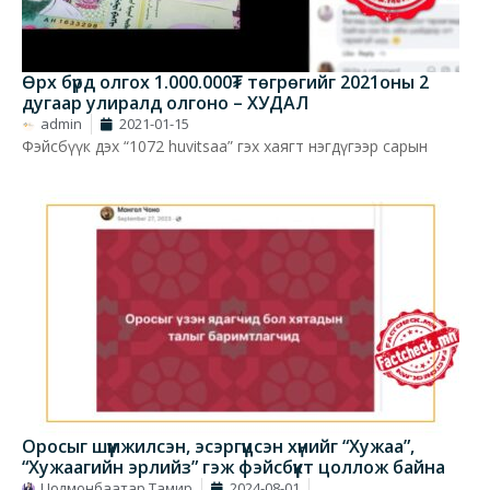
Өрх бүрд олгох 1.000.000₮ төгрөгийг 2021оны 2
дугаар улиралд олгоно – ХУДАЛ
admin
2021-01-15
Фэйсбүүк дэх “1072 huvitsaa” гэх хаягт нэгдүгээр сарын
Оросыг шүүмжилсэн, эсэргүүцсэн хүнийг “Хужаа”,
“Хужаагийн эрлийз” гэж фэйсбүүкт цоллож байна
Цолмонбаатар Тамир
2024-08-01