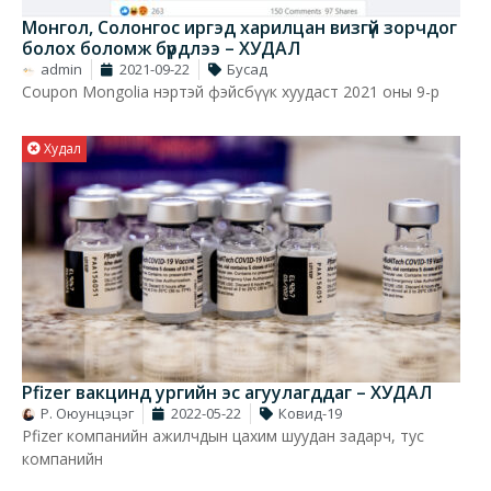
Монгол, Солонгос иргэд харилцан визгүй зорчдог
болох боломж бүрдлээ – ХУДАЛ
admin
2021-09-22
Бусад
Coupon Mongolia нэртэй фэйсбүүк хуудаст 2021 оны 9-р
Худал
Pfizer вакцинд ургийн эс агуулагддаг – ХУДАЛ
Р. Оюунцэцэг
2022-05-22
Ковид-19
Pfizer компанийн ажилчдын цахим шуудан задарч, тус
компанийн