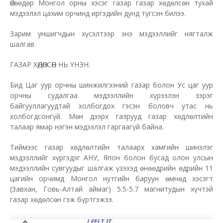
Өнөөдөр Монгол орны хэсэг газар газар хөдөлсөн тухай
мэдээлэл цахим орчинд иргэдийн дунд түгсэн билээ.
Зарим уншигчдын хүсэлтээр энэ мэдээллийг нягталж
шалгав.
ГАЗАР ХӨДӨЛСӨН НЬ ҮНЭН.
Бид Цаг уур орчны шинжилгээний газар болон Ус цаг уур
орчны судалгаа мэдээллийн хүрээлэн зэрэг
байгууллагуудтай холбогдох гэсэн боловч утас нь
холбогдсонгүй. Мөн дээрх газрууд газар хөдлөлтийн
талаар ямар нэгэн мэдээлэл гаргаагүй байна.
Тиймээс газар хөдлөлтийн талаарх хамгийн шинэлэг
мэдээллийг хүргэдэг АНУ, Япон болон бусад олон улсын
мэдээллийн сувгуудыг шалгаж үзэхэд өнөөдрийн өдрийн 11
цагийн орчимд Монгол нутгийн баруун өмнөд хэсэгт
(Завхан, Говь-Алтай аймаг) 5.5-5.7 магнитудын хүчтэй
газар хөдөлсөн гэж бүртгэжээ.​​​​​