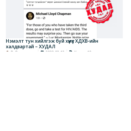
Нэмэлт тун хийлгэж буй хүмүүс ХДХВ-ийн
халдвартай – ХУДАЛ
Р. Оюунцэцэг
2022-02-12
Ковид-19
Товч агуулга Хэдийгээр ДОХ өвчин нь вирусээр үүсгэгддэг
Худал