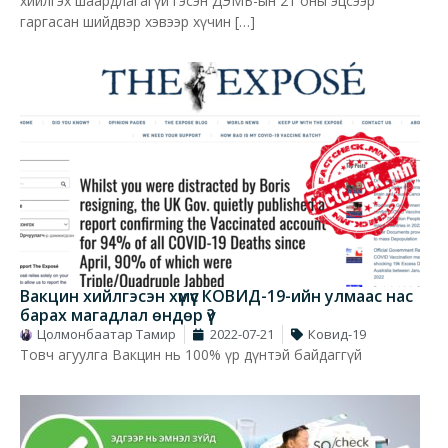
хийлгэх шаардлагагүй гэсэн ДЭМБ-ын 21 оны эцсээр
гаргасан шийдвэр хэвээр хүчин […]
Вакцин хийлгэсэн хүмүүс КОВИД-19-ийн улмаас нас
барах магадлал өндөр үү?
Цолмонбаатар Тамир
2022-07-21
Ковид-19
Товч агуулга Вакцин нь 100% үр дүнтэй байдаггүй