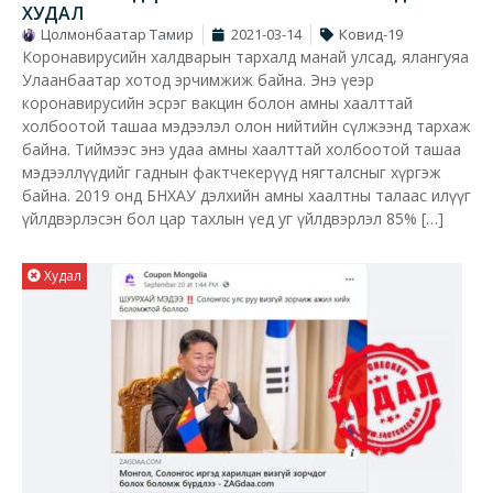
ХУДАЛ
Цолмонбаатар Тамир
2021-03-14
Ковид-19
Коронавирусийн халдварын тархалд манай улсад, ялангуяа
Улаанбаатар хотод эрчимжиж байна. Энэ үеэр
коронавирусийн эсрэг вакцин болон амны хаалттай
холбоотой ташаа мэдээлэл олон нийтийн сүлжээнд тархаж
байна. Тиймээс энэ удаа амны хаалттай холбоотой ташаа
мэдээллүүдийг гаднын фактчекерүүд нягталсныг хүргэж
байна. 2019 онд БНХАУ дэлхийн амны хаалтны талаас илүүг
үйлдвэрлэсэн бол цар тахлын үед уг үйлдвэрлэл 85% […]
Худал