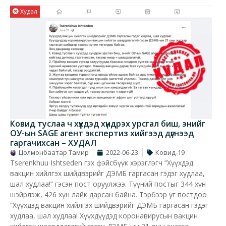
Худал
Ковид туслаа ч хүүхдэд хүндрэх урсгал биш, энийг
ОУ-ын SAGE агент экспертиз хийгээд дүгнээд
гаргачихсан – ХУДАЛ
Цолмонбаатар Тамир
2022-06-23
Ковид-19
Tserenkhuu Ishtseden гэх фэйсбүүк хэрэглэгч “Хүүхдэд
вакцин хийлгэх шийдвэрийг ДЭМБ гаргасан гэдэг худлаа,
шал худлаа!” гэсэн пост оруулжээ. Түүний постыг 344 хүн
шэйрлэж, 426 хүн лайк дарсан байна. Тэрбээр уг постдоо
“Хүүхдэд вакцин хийлгэх шийдвэрийг ДЭМБ гаргасан гэдэг
худлаа, шал худлаа! Хүүхдүүдэд коронавирусын вакцин