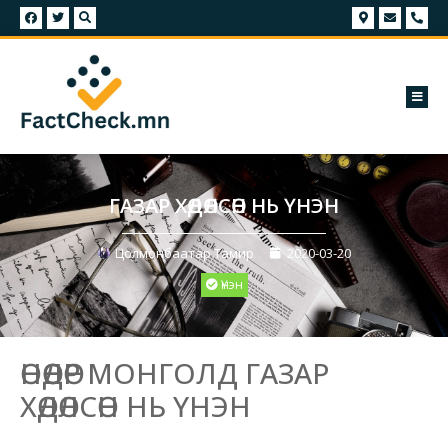
ГАЗАР ХӨДӨЛСӨН НЬ ҮНЭН
Цолмонбаатар Тамир
2020-03-20
Үнэн
ӨНӨӨДӨР МОНГОЛД ГАЗАР
ХӨДӨЛСӨН НЬ ҮНЭН