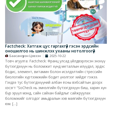
Factcheck: Хатгаж цус гаргахгүй гэсэн эрдсийн
оношилгоо нь шинжлэх ухааны нотолгоогүй
Баасансүрэн Цэвээн
2025-10-22
Товч агуулга: Factcheck: Франц улсад үйлдвэрлэсэн энэхүү
бүтээгдэхүүн нь боломжит хүнд металлын илүүдэл, эрдэс
бодис, элемент, витамин болон исэлдэлтийн стрессийн
биологийн хүртээмжийн бодит үнэлгээг хийдэг гэжээ.
Гэхдээ тус бүтээгдэхүүний албан ёсны вэбсайтын доорх
хэсэгт “SoCheck нь эмнэлгийн бүтээгдэхүүн биш, харин хүн
бүр эрүүл мэнд, сайн сайхан байдлыг сайжруулах
боломжийг олгодог амьдралын хэв маягийн бүтээгдэхүүн
юм. […]