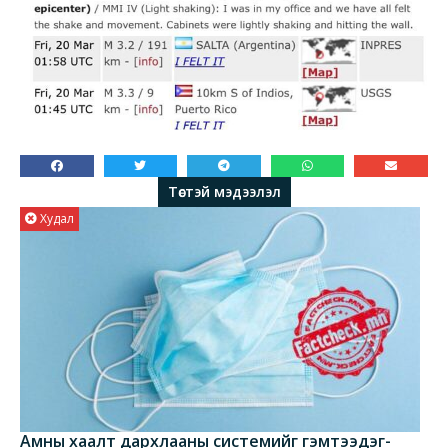
Төстэй мэдээлэл
Худал
Амны хаалт дархлааны системийг гэмтээдэг-