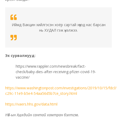
Иймд Вакцин хийлгэсэн хоёр сартай хүүхэд нас барсан
нь ХУДАЛ гэж үнэлжээ.
Эх сурвалжууд:
https://www.rappler.com/newsbreak/fact-
check/baby-dies-after-receiving-pfizer-covid-19-
vaccine/
https://www.washingtonpost.com/investigations/2019/10/15/fdc0
c29c-11e9-b5e4-54aa56d5b7ce_story.html
https://vaers.hhs.gov/data.html
НҮБ-ын Хүүхдийн сантай хамтран бэлтгэв.