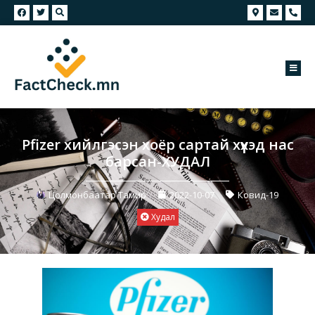
Pfizer хийлгэсэн хоёр сартай хүүхэд нас
барсан-ХУДАЛ
Цолмонбаатар Тамир
2022-10-07
Ковид-19
Худал