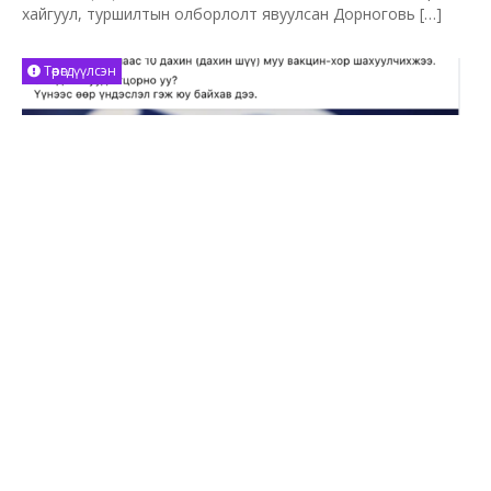
хайгуул, туршилтын олборлолт явуулсан Дорноговь […]
Төөрөгдүүлсэн
БиоНТех вакцинаас 10 дахин муу-хор
шахуулчихжээ – ТӨӨРӨГДҮҮЛСЭН
Цолмонбаатар Тамир
2021-07-17
Ковид-19
Tserenkhuu Ishtseden нэртэй Фэйсбүүк хэрэглэгч “16.07.21
ПАЛ ХИЙСЭН МЭДЭЭ” гэсэн нэгэн линкийг постолжээ.
Тэрбээр “Жунгаа вакцины үр дүн хүмүүс өөрсдөө халдвар аваад
эдгэснээс үүссэн эсрэг биетэд ч хүрэхгүй байгааг эцсийн
байдлаар тогтоожээ. Энэ тухай бараг бүх агентлагууд