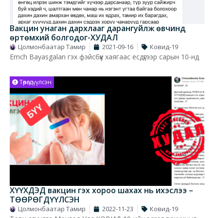
Вакцин унаган дархлааг дарангуйлж өвчинд
өртөмхий болгодог-ХУДАЛ
Цолмонбаатар Тамир
2021-09-16
Ковид-19
Emch Bayasgalan гэх фэйсбүүк хаягаас есдүгээр сарын 10-нд
Төөрөгдүүлсэн
ХҮҮХДЭД вакцин гэх хороо шахах нь ихэслээ –
ТӨӨРӨГДҮҮЛСЭН
Цолмонбаатар Тамир
2022-11-23
Ковид-19