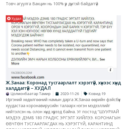
Товч агуулга Вакцин нь 100% үр дүнтэй байдаггүй
Худал
Ж.Занаа: Коронад тусгаарлалт хэрэггүй, хүнээс хүнд
халддаггүй – ХУДАЛ
Цолмонбаатар Тамир
2020-11-26
Ковид-19
Иргэний хөдөлгөөний намын дарга Ж.Занаа өөрийн фэйсбүүк
хуудастаа коронавирусийн талаарх нэгэн мэдээллийг
нийтэлсэн нь олон хүнд хүрээд байна. Уг постод “ШУУРХАЙ
МЭДЭЭ: ДЭМБ 180 ГРАДУС ЭРГЭЛТ ХИЙЛЭЭ. КОРОНАГЫН
ӨВЧТӨН ТУСГААРЛАГДАХ НЬ ХЭРЭГГҮЙ, КАРАНТИНД