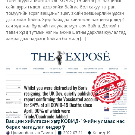
Товч агуулга Монгол Улс КОВИД-19-ийн эсрэг вакциныг
сайн дурын үндсэн дээр хийж байгаа бол сахуу татран,
томуугийн эсрэг вакциныг эцэг, эхийн зөвшөөрлийн үндсэн
дээр хийж байна. Хүүхэд байхдаа хийлгэсэн вакцины үр дүнд 4
сая хүнд жил бүр үхлийн аюулаас мултарч байна. Дэлхийн
таван хүүхэд тутмын нэг нь анхна шатны дархлаажуулалтад
хамрагдаж чадахгүй байгаа ба жилд […]
Вакцин хийлгэсэн хүмүүс КОВИД-19-ийн улмаас нас
барах магадлал өндөр үү?
Цолмонбаатар Тамир
2022-07-21
Ковид-19