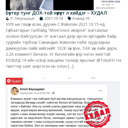
Бүүстер тунг ДОХ-той хүмүүст л хийдэг – ХУДАЛ
Р. Оюунцэцэг
2021-10-19
Ковид-19
УИХ-ын гишүүн асан, дуучин С.Жавхлан 2021.10.15-нд
Сүхбаатарын талбайд “Монголоо аваръя” жагсаалыг
зохион байгуулсан. Уг жагсаал дээр ирсэн иргэдийн байр
суурийн тэрбээр Самандын Жавхлан пэйж хуудсаараа
дамжуулан лайв хийснийг 102К хүн үзэж, 3.6К хүн лайк дарж,
2.2К коммент бичжээ. Уг бичлэгийн үеэр нэгэн эмэгтэй
КОВИД-19-ийн эсвэр вакцины талаар ярьсныг @TuluiKH гэх
твиттер хаяг жиргэсэн нь олон […]
Худал