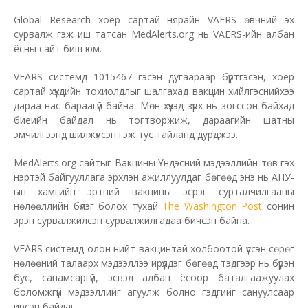
Global Research хоёр сартай нярайн VAERS өвчний эх
сурвалж гэж иш татсан MedAlerts.org нь VAERS-ийн албан
ёсны сайт биш юм.
VEARS системд 1015467 гэсэн дугаараар бүртгэсэн, хоёр
сартай хүүхдийн тохиолдлыг шалгахад вакцин хийлгэснийхээ
дараа нас бараагүй байна. Мөн хүүхэд зүрх нь зогссон байхад
биеийн байдал нь тогтворжиж, дараагийн шатны
эмчилгээнд шилжүүлсэн гэж тус тайланд дурджээ.
MedAlerts.org сайтыг Вакцины Үндэсний мэдээллийн төв гэх
нэртэй байгууллага эрхлэн ажиллуулдаг бөгөөд энэ нь АНУ-
ын хамгийн эртний вакцины эсрэг сурталчилгааны
нөлөөллийн бүлэг болох тухай
The Washington Post
сонин
эрэн сурвалжилсэн сурвалжилгадаа бичсэн байна.
VEARS системд олон нийт вакцинтай холбоотой үүссэн сөрөг
нөлөөний талаарх мэдээллээ ирүүлдэг бөгөөд тэдгээр нь бүрэн
бус, санамсаргүй, эсвэл албан ёсоор баталгаажуулах
боломжгүй мэдээллийг агуулж болно гэдгийг сануулсаар
ирсэн байдаг.