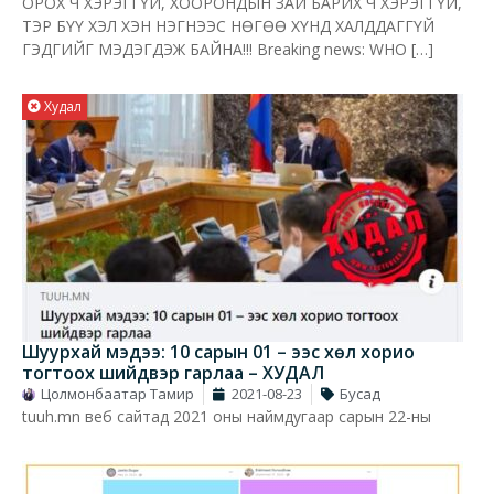
ОРОХ Ч ХЭРЭГГҮЙ, ХООРОНДЫН ЗАЙ БАРИХ Ч ХЭРЭГГҮЙ,
ТЭР БҮҮ ХЭЛ ХЭН НЭГНЭЭС НӨГӨӨ ХҮНД ХАЛДДАГГҮЙ
ГЭДГИЙГ МЭДЭГДЭЖ БАЙНА!!! Breaking news: WHO […]
Худал
Шуурхай мэдээ: 10 сарын 01 – ээс хөл хорио
тогтоох шийдвэр гарлаа – ХУДАЛ
Цолмонбаатар Тамир
2021-08-23
Бусад
tuuh.mn веб сайтад 2021 оны наймдугаар сарын 22-ны