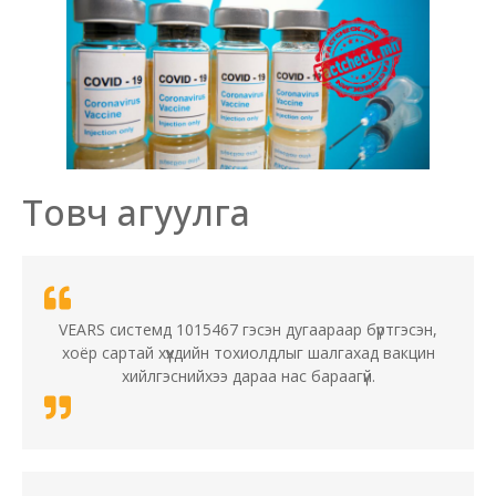
Товч агуулга
VEARS системд 1015467 гэсэн дугаараар бүртгэсэн,
хоёр сартай хүүхдийн тохиолдлыг шалгахад вакцин
хийлгэснийхээ дараа нас бараагүй.