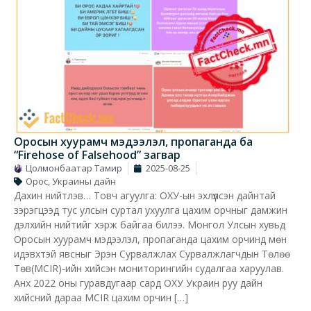
Оросын хуурамч мэдээлэл, пропаганда ба
“Firehose of Falsehood” загвар
Цолмонбаатар Тамир
2025-08-25
Орос, Украины дайн
Дахин нийтлэв… Товч агуулга: ОХУ-ын эхлүүлсэн дайнтай
зэрэгцээд тус улсын суртал ухуулга цахим орчныг дамжин
дэлхийн нийтийг хэрж байгаа билээ. Монгол Улсын хувьд
Оросын хуурамч мэдээлэл, пропаганда цахим орчинд мөн
идэвхтэй явсныг Эрэн Сурвалжлах Сурвалжлагчдын Төлөө
Төв(MCIR)-ийн хийсэн мониторингийн судалгаа харуулав.
Анх 2022 оны гуравдугаар сард ОХУ Украин руу дайн
хийсний дараа MCIR цахим орчин […]