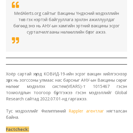
MedAlerts.org сайтыг Вакцины Үндэсний мэдээллийн
төв гэх нэртэй байгууллага эрхлэн ажиллуулдаг
бөгөөд энэ нь АНУ-ын хамгийн эртний вакцины эсрэг
сурталчилгааны нөлөөллийн бүлэг ажээ.
Хоёр сартай хүүхэд КОВИД-19-ийн эсрэг вакцин хийлгэснээр
зүрх нь зогссоны улмаас нас барсныг АНУ-ын Вакцины сөрөг
нөлөөг мэдээлэх систем(VEARS)-т 1015467 гэсэн
тохиолдлын тоогоор бүртгэжээ гэсэн мэдээллийг Global
Research сайтад 2022.07.01-нд гаргажээ.
Тус мэдээллийг Филиппиний
Rappler агентлаг
нягталсан
байна.
Factcheck: