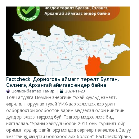
Factcheck: Дорноговь аймагт төрөлт Булган,
Сэлэнгэ, Архангай аймгаас өндөр байна
Цолмонбаатар Тамир
2024-11-23
Товч агуулга Цөмийн энергийн тухай хуульд нэмэлт,
өөрчлөлт оруулах тухай УИХ-аар хэлэлцэх үеэр уран
олборлохтой холбоотой зарим мэдээлэл олон нийтийн
дунд эргэлзээ төрүүлээд буй. Тэдгээр мэдээллээс бид
нягталлаа. “Ураны хайгуул болон 2011 оны туршилт ойр
орчмын ард иргэдийн эрүүл мэндэд сөргөөр нөлөөлсөн. Залуу
эмэгтэйчүүд хүүхэдтэй болохоос айх болсон”. Factcheck: Ураны