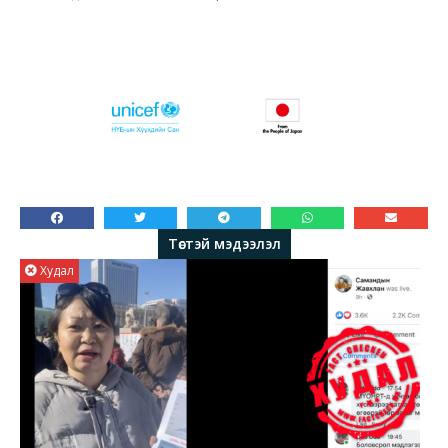
Төстэй мэдээлэл
Худал