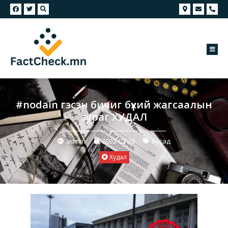
#nodain гэсэн бичиг бүхий жагсаалын
зураг ХУДАЛ
admin
2022-02-28
Бусад
Худал