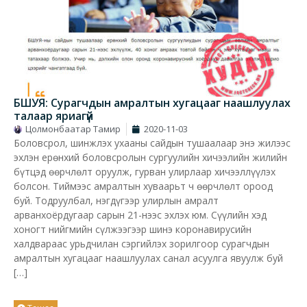
БШУЯ: Сурагчдын амралтын хугацааг наашлуулах
талаар яриагүй
Цолмонбаатар Тамир
2020-11-03
Боловсрол, шинжлэх ухааны сайдын тушаалаар энэ жилээс
эхлэн ерөнхий боловсролын сургуулийн хичээлийн жилийн
бүтцэд өөрчлөлт оруулж, гурван улирлаар хичээллүүлэх
болсон. Тиймээс амралтын хуваарьт ч өөрчлөлт ороод
буй. Тодруулбал, нэгдүгээр улирлын амралт
арванхоёрдугаар сарын 21-нээс эхлэх юм. Сүүлийн хэд
хоногт нийгмийн сүлжээгээр шинэ коронавирусийн
халдвараас урьдчилан сэргийлэх зорилгоор сурагчдын
амралтын хугацааг наашлуулах санал асуулга явуулж буй
[…]