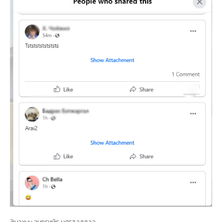
Энэхүү зургийг нягталлаа.