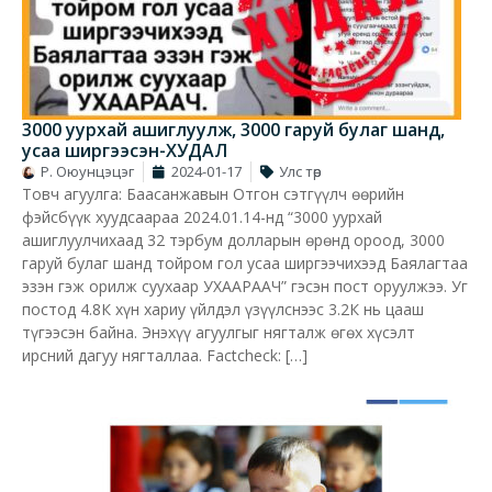
3000 уурхай ашиглуулж, 3000 гаруй булаг шанд,
усаа ширгээсэн-ХУДАЛ
Р. Оюунцэцэг
2024-01-17
Улс төр
Товч агуулга: Баасанжавын Отгон сэтгүүлч өөрийн
фэйсбүүк хуудсаараа 2024.01.14-нд “3000 уурхай
ашиглуулчихаад 32 тэрбум долларын өрөнд ороод, 3000
гаруй булаг шанд тойром гол усаа ширгээчихээд Баялагтаа
эзэн гэж орилж суухаар УХААРААЧ” гэсэн пост оруулжээ. Уг
постод 4.8К хүн хариу үйлдэл үзүүлснээс 3.2К нь цааш
түгээсэн байна. Энэхүү агуулгыг нягталж өгөх хүсэлт
ирсний дагуу нягталлаа. Factcheck: […]