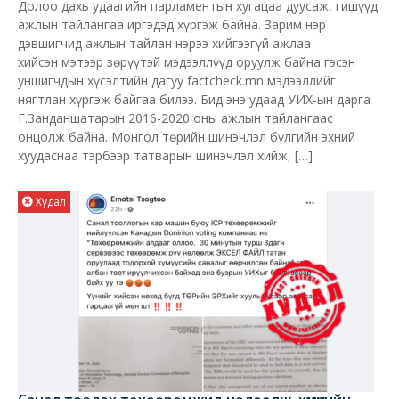
Долоо дахь удаагийн парламентын хугацаа дуусаж, гишүүд
ажлын тайлангаа иргэдэд хүргэж байна. Зарим нэр
дэвшигчид ажлын тайлан нэрээ хийгээгүй ажлаа
хийсэн мэтээр зөрүүтэй мэдээллүүд оруулж байна гэсэн
уншигчдын хүсэлтийн дагуу factcheck.mn мэдээллийг
нягтлан хүргэж байгаа билээ. Бид энэ удаад УИХ-ын дарга
Г.Занданшатарын 2016-2020 оны ажлын тайлангаас
онцолж байна. Монгол төрийн шинэчлэл бүлгийн эхний
хуудаснаа тэрбээр татварын шинэчлэл хийж, […]
Худал