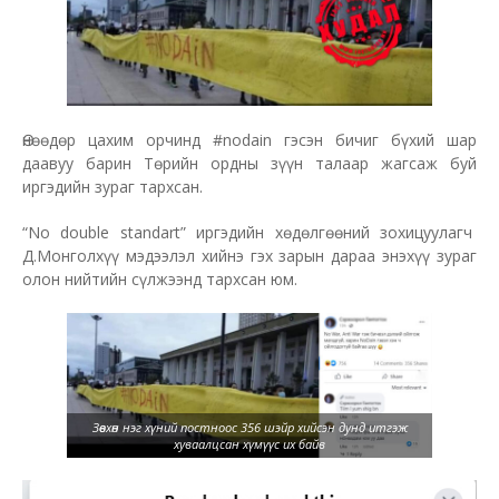
Өнөөдөр цахим орчинд #nodain гэсэн бичиг бүхий шар
даавуу барин Төрийн ордны зүүн талаар жагсаж буй
иргэдийн зураг тархсан.
“No double standart” иргэдийн хөдөлгөөний зохицуулагч
Д.Монголхүү мэдээлэл хийнэ гэх зарын дараа энэхүү зураг
олон нийтийн сүлжээнд тархсан юм.
Зөвхөн нэг хүний постноос 356 шэйр хийсэн дунд итгэж
хуваалцсан хүмүүс их байв