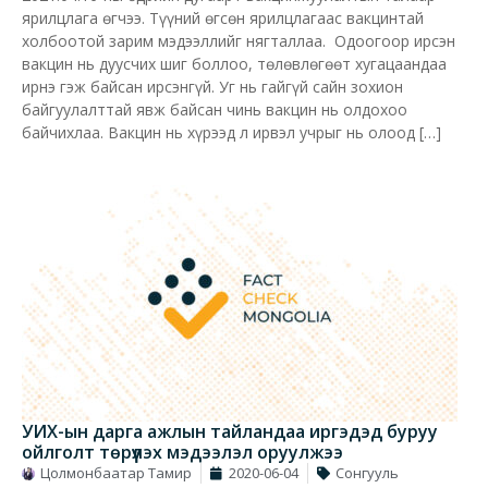
ярилцлага өгчээ. Түүний өгсөн ярилцлагаас вакцинтай
холбоотой зарим мэдээллийг нягталлаа. Одоогоор ирсэн
вакцин нь дуусчих шиг боллоо, төлөвлөгөөт хугацаандаа
ирнэ гэж байсан ирсэнгүй. Уг нь гайгүй сайн зохион
байгуулалттай явж байсан чинь вакцин нь олдохоо
байчихлаа. Вакцин нь хүрээд л ирвэл учрыг нь олоод […]
УИХ-ын дарга ажлын тайландаа иргэдэд буруу
ойлголт төрүүлэх мэдээлэл оруулжээ
Цолмонбаатар Тамир
2020-06-04
Сонгууль