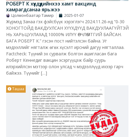
РОБЕРТ К хүүхдүүдийнхээ хамт вакцинд
хамрагдсанаа ярьжээ
Цолмонбаатар Тамир
2025-01-07
Жүрмэд Занаа гэх фэйсбүүк хэрэглэгч 2024.11.26-нд “0-30
ХОНОГТОЙД ВАКДУУЛСАН ХҮҮХДҮҮД ВАКДУУЛААГҮЙТЭЙ
НЬ ХАРЬЦУУЛАХАД 10000% ИЛҮҮ ӨВЧЛӨМТГИЙ БАЙСАН.
БАГА РОБЕРТ К.” гэсэн пост нийтэлсэн байна. Уг
мэдээллийг нягталж өгөх хүсэлт ирсний дагуу нягталлаа.
Factcheck: Түүний эх сурвалж болгон ашигласан бага
Роберт Кеннедиг вакцин эсэргүүцэж байр суурь
илэрхийлсэн мэтээр олон улсад ч мэдээллүүд ихээр гарч
байжээ. Түүнийг […]
Ташаа