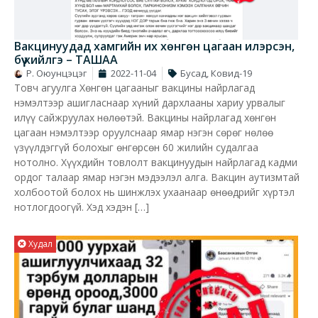
Вакцинуудад хамгийн их хөнгөн цагаан илэрсэн,
бүү хийлгэ – ТАШАА
Р. Оюунцэцэг
2022-11-04
Бусад
,
Ковид-19
Товч агуулга Хөнгөн цагааныг вакцины найрлагад
нэмэлтээр ашигласнаар хүний дархлааны хариу урвалыг
илүү сайжруулах нөлөөтэй. Вакцины найрлагад хөнгөн
цагаан нэмэлтээр оруулснаар ямар нэгэн сөрөг нөлөө
үзүүлдэггүй болохыг өнгөрсөн 60 жилийн судалгаа
нотолно. Хүүхдийн товлолт вакцинуудын найрлагад кадми
ордог талаар ямар нэгэн мэдээлэл алга. Вакцин аутизмтай
холбоотой болох нь шинжлэх ухаанаар өнөөдрийг хүртэл
нотлогдоогүй. Хэд хэдэн […]
Худал