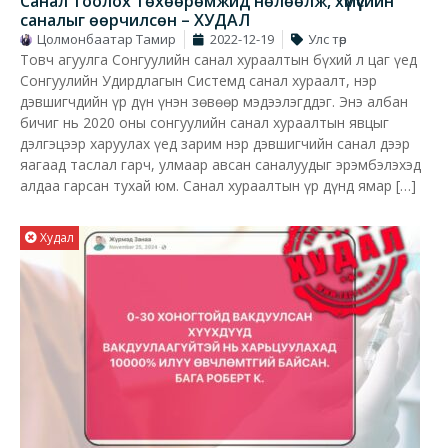
Санал тоолох төхөөрөмжид нөлөөлж, хүмүүсийн
саналыг өөрчилсөн – ХУДАЛ
Цолмонбаатар Тамир
2022-12-19
Улс төр
Товч агуулга Сонгуулийн санал хураалтын бүхий л цаг үед
Сонгуулийн Удирдлагын Системд санал хураалт, нэр
дэвшигчдийн үр дүн үнэн зөвөөр мэдээлэгддэг. Энэ албан
бичиг нь 2020 оны сонгуулийн санал хураалтын явцыг
дэлгэцээр харуулах үед зарим нэр дэвшигчийн санал дээр
яагаад таслал гарч, улмаар авсан саналуудыг эрэмбэлэхэд
алдаа гарсан тухай юм. Санал хураалтын үр дүнд ямар […]
Худал