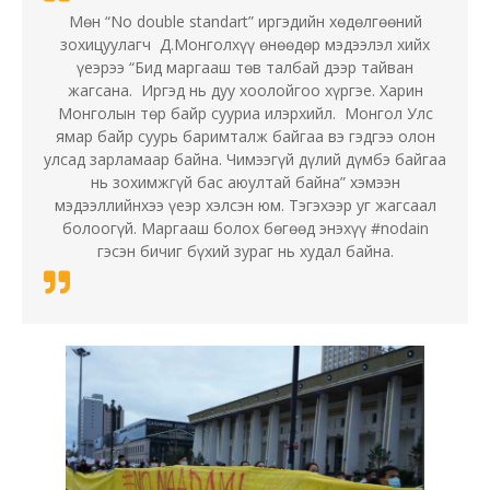
Мөн “No double standart” иргэдийн хөдөлгөөний
зохицуулагч Д.Монголхүү өнөөдөр мэдээлэл хийх
үеэрээ “Бид маргааш төв талбай дээр тайван
жагсана. Иргэд нь дуу хоолойгоо хүргэе. Харин
Монголын төр байр сууриа илэрхийл. Монгол Улс
ямар байр суурь баримталж байгаа вэ гэдгээ олон
улсад зарламаар байна. Чимээгүй дүлий дүмбэ байгаа
нь зохимжгүй бас аюултай байна” хэмээн
мэдээллийнхээ үеэр хэлсэн юм. Тэгэхээр уг жагсаал
болоогүй. Маргааш болох бөгөөд энэхүү #nodain
гэсэн бичиг бүхий зураг нь худал байна.