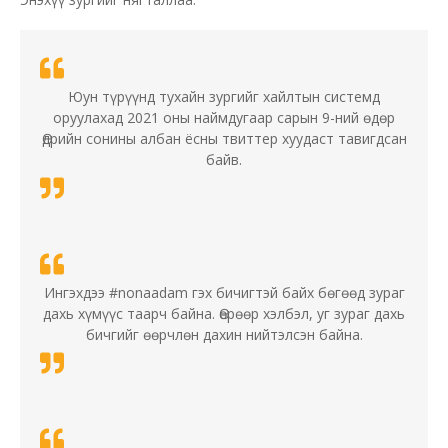
Юун түрүүнд тухайн зургийг хайлтын системд
оруулахад 2021 оны наймдугаар сарын 9-ний өдөр
Өдрийн сонины албан ёсны твиттер хуудаст тавигдсан
байв.
Ингэхдээ #nonaadam гэх бичигтэй байх бөгөөд зураг
дахь хүмүүс таарч байна. Өөрөөр хэлбэл, уг зураг дахь
бичгийг өөрчлөн дахин нийтэлсэн байна.