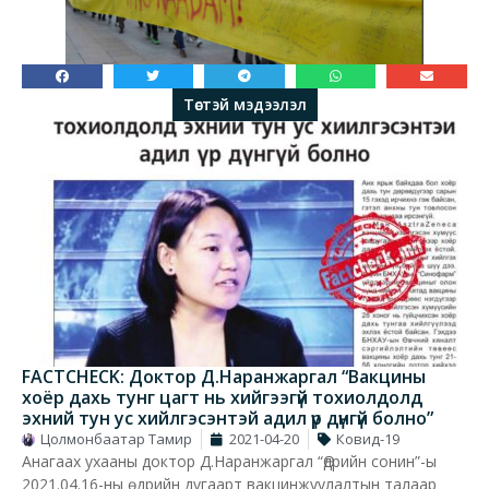
Төстэй мэдээлэл
FACTCHECK: Доктор Д.Наранжаргал “Вакцины
хоёр дахь тунг цагт нь хийгээгүй тохиолдолд
эхний тун ус хийлгэсэнтэй адил үр дүнгүй болно”
Цолмонбаатар Тамир
2021-04-20
Ковид-19
Анагаах ухааны доктор Д.Наранжаргал “Өдрийн сонин”-ы
2021.04.16-ны өдрийн дугаарт вакцинжуулалтын талаар