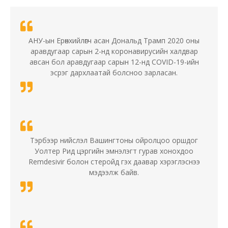
АНУ-ын Ерөнхийлөгч асан Дональд Трамп 2020 оны
аравдугаар сарын 2-нд коронавирусийн халдвар
авсан бол аравдугаар сарын 12-нд COVID-19-ийн
эсрэг дархлаатай болсноо зарласан.
Тэрбээр нийслэл Вашингтоны ойролцоо оршдог
Уолтер Рид цэргийн эмнэлэгт гурав хонохдоо
Remdesivir болон стеройд гэх даавар хэрэглэснээ
мэдээлж байв.