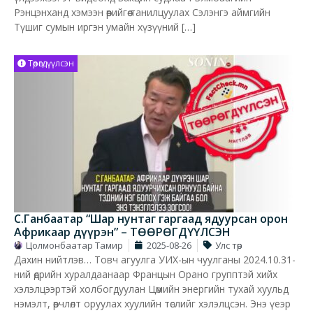
Рэнцэнханд хэмээн өөрийгөө танилцуулах Сэлэнгэ аймгийн
Түшиг сумын иргэн умайн хүзүүний […]
Төөрөгдүүлсэн
С.Ганбаатар “Шар нунтаг гаргаад ядуурсан орон
Африкаар дүүрэн” – ТӨӨРӨГДҮҮЛСЭН
Цолмонбаатар Тамир
2025-08-26
Улс төр
Дахин нийтлэв… Товч агуулга УИХ-ын чуулганы 2024.10.31-
ний өдрийн хуралдаанаар Францын Орано групптэй хийх
хэлэлцээртэй холбогдуулан Цөмийн энергийн тухай хуульд
нэмэлт, өөрчлөлт оруулах хуулийн төслийг хэлэлцсэн. Энэ үеэр