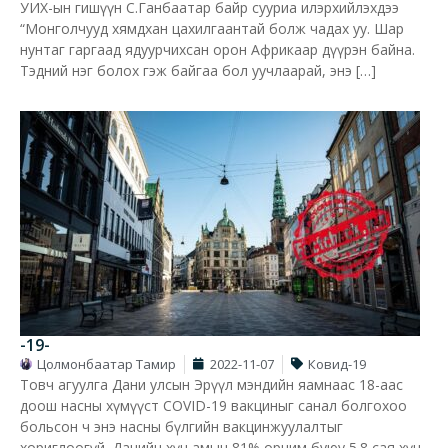
УИХ-ын гишүүн С.Ганбаатар байр сууриа илэрхийлэхдээ
“Монголчууд хямдхан цахилгаантай болж чадах уу. Шар
нунтаг гаргаад ядуурчихсан орон Африкаар дүүрэн байна.
Тэдний нэг болох гэж байгаа бол уучлаарай, энэ […]
-19-
Цолмонбаатар Тамир
2022-11-07
Ковид-19
Товч агуулга Дани улсын Эрүүл мэндийн яамнаас 18-аас
доош насны хүмүүст COVID-19 вакциныг санал болгохоо
больсон ч энэ насны бүлгийн вакцинжуулалтыг
хориглоогүй. Данийн хүн амын 81% орчим буюу 5.8 сая хүн