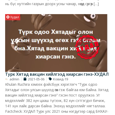
нь бүс нутгийн газрын доорх усны чанар, нөөцөд сөргөөр […]
Худал
Турк Хятад вакцин хийлгээд хиарсан гэнэ-ХУДАЛ
admin
2021-05-06
Ковид-19
Khulan Ruchira хэмээх фэйсбүүк хэрэглэгч “Турк одоо
Хятадыг олон улсын шүүхэд өгөх гэж байгаа юм байна. Хятад
вакцин хийлгээд хиарсан гэнэ” гэсэн пост оруулжээ. Уг
мэдээллийг 382 хүн цааш түгээж, 82 хүн сэтгэгдэл бичиж,
141 хүн лайк дарсан байна. Энэхүү мэдээллийг нягталлаа.
Factcheck: ХУДАЛ Турк улс 2021 оны нэгдүгээр сард БНХАУ-