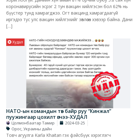
коронавирусийн эсрэг 2 тун вакцин хийлгэсэн бол 62% нь
бүүстер тунд хамрагджээ. Огт вакцинд хамрагдаагүй
иргэдээ тус улс вакцин хийлгэхийг зөвлөсөн хэвээр байна. Дани
[…]
Худал
НАТО-ын командын төв байр руу “Кинжал”
пуужингаар цохилт өгчээ-ХУДАЛ
Цолмонбаатар Тамир
2024-03-25
Орос, Украины дайн
Товч агуулга Karla Khaitan гэх фэйсбүүк хэрэглэгч