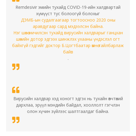
Remdesivir эмийн тухайд COVID-19-ийн халдвартай
хүмүүст тус болоогүй болохыг
ДЭМБ-ын судалгаагаар тогтоосноо 2020 оны
аравдугаар сард мэдээлсэн байна.
Нэг шөнө эмчилсэн тухайд вирусийн халдварыг ганцхан
шөнийн дотор эдгээх шинжлэх ухааны үндэслэл огт
байхгүй гэдгийг доктор Б.Цогтбаатар өмнө тайлбарлаж
байв
.
Вирусийн халдвар хэд хоногт эдгэх нь тухайн өвчтөний
дархлаа, эрүүл мэндийн байдал, хооллолт гэгчлэн
олон хүчин зүйлээс шалтгаалдаг байна.