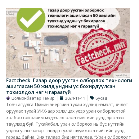
Factcheck: Газар доор уусган олборлох технологи
ашигласан 50 жилд ундны ус бохирдуулсан
тохиолдол нэг ч гараагүй
Цолмонбаатар Тамир
2024-11-11
Бусад
Товч агуулга Цөмийн энергийн тухай хуульд нэмэлт, өөрчлөлт
оруулах тухай УИХ-аар хэлэлцэх үеэр уран олборлохтой
холбоотой зарим мэдээлэл олон нийтийн дунд эргэлзээ
төрүүлээд буй. Тухайлбал, уран олборлох нь бүс нутгийн
ундны усны чанарт нөлөөлдөг тухай шүүмжлэл нийтийн дунд
гараад байна. Энэ талаар бид нягталлаа. “Уран олборлолт