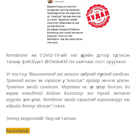
Remdesivir эм COVID-19-ийг нэг өдрийн дотор эдгээсэн
талаар фэйсбүүкт @ChinbatM гэх хаягнаас пост оруулжээ.
Уг постод
“Вашингтонд нэг монгол хүндрээд түргэнд хандсан.
Трампад өгсөн эм хэрэглэх үү, “классик” аргаар эмчлэх үү гэсэн.
Трампын эмийг сонгосон. Маргааш нь зүв зүгээр болсон. Би
өөрөө ковидтой байсан болохоор энэ тухай эмчээсээ
асуусан. үнэн үү гэж. Remdisivir эмийг хэрэглээд коронавирус нэг
өдрийн дотор эдгэсэн”
гэжээ.
Энэхүү мэдээллийг бид нягталлаа.
Factcheck: