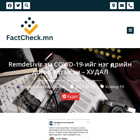
Remdesivir эм COVID-19-ийг нэг өдрийн
дотор эдгээсэн – ХУДАЛ
Цолмонбаатар Тамир
2021-02-03
Ковид-19
Худал