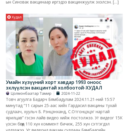
ын Синовак вакцинаар иргэдээ вакцинжуулж эхэлсэн. […]
Худал
Умайн хүзүүний хорт хавдар 1993 оноос
эхлүүлсэн вакцинтай холбоотой-ХУДАЛ
Цолмонбаатар Тамир
2024-11-22
Товч агуулга Бадарч Бямбадулам 2024.11.21-ний 15:57
минутад “11 сарын 25-аас хийх Гардасил вакцины тухай
судлаач, хуульч Б. Рэнцэнханд, С.Отгонцэцэг нартай
ярилцав” гэсэн лайв видео хийж постолжээ. Уг видеог 15К
үзсэн бөгөөд 110 хүн коммент бичиж, 255 хүн сэтгэгдэл
үлдээжээ. Уг видеонд вакцин судлаач Бямбаагийн