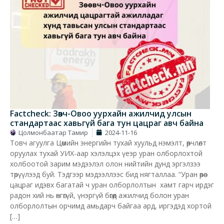
Factcheck: Зөөвч-Овоо уурхайн ажилчид улсын
стандартаас хавьгүй бага тун цацраг авч байна
Цолмонбаатар Тамир
2024-11-16
Товч агуулга Цөмийн энергийн тухай хуульд нэмэлт, өөрчлөлт
оруулах тухай УИХ-аар хэлэлцэх үеэр уран олборлохтой
холбоотой зарим мэдээлэл олон нийтийн дунд эргэлзээ
төрүүлээд буй. Тэдгээр мэдээллээс бид нягталлаа. “Уран өөрөө
цацраг идэвх багатай ч уран олборлолтын хамт гарч ирдэг
радон хий нь өнгөгүй, үнэргүй бөгөөд ажилчид болон уран
олборлолтын орчимд амьдарч байгаа ард, иргэдэд хортой
[…]