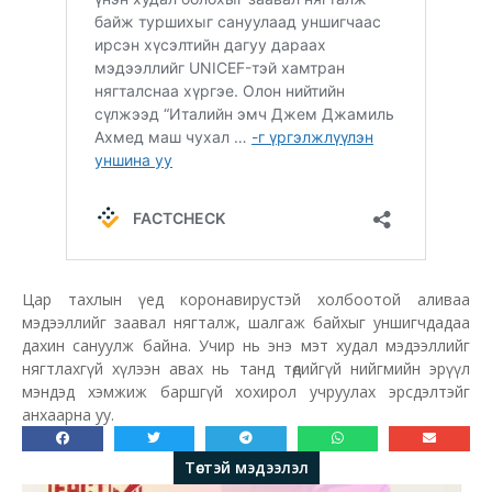
Цар тахлын үед коронавирустэй холбоотой аливаа
мэдээллийг заавал нягталж, шалгаж байхыг уншигчдадаа
дахин сануулж байна. Учир нь энэ мэт худал мэдээллийг
нягтлахгүй хүлээн авах нь танд төдийгүй нийгмийн эрүүл
мэндэд хэмжиж баршгүй хохирол учруулах эрсдэлтэйг
анхаарна уу.
Төстэй мэдээлэл