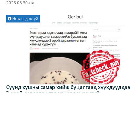
2023.03.30-нд
Нотлогдоогүй
Сүүнд хушны самар хийж буцалгаад хүүхдүүддээ
3 орой дараалан өгвөл ханиад хүрэхгүй –
НОТЛОГДООГҮЙ
Цолмонбаатар Тамир
2020-10-08
Ковид-19
“Ээж нараа хадгалаад аваарай!!! Аяга сүүнд хушны самар
хийж буцалгаад хүүхдүүддээ 3 орой дараалан өгвөл ханиад
хүрэхгүй…” гэсэн гарчигтай, gerbul.life хэмээн цахим хуудаст
нийтлэгдсэн мэдээлэл 1.9 к хүнд хүрчээ. Тухайн мэдээлэлд
“Улирал солигдож байгаа үед мөн хүүхдүүд олноор нэг дор