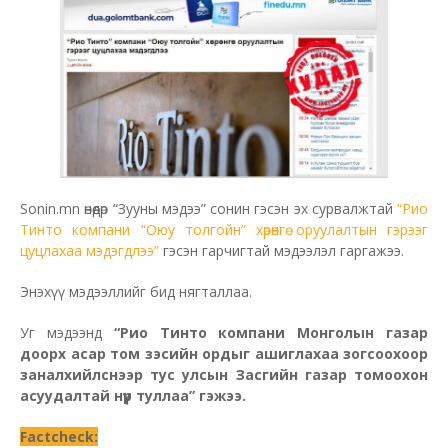
Sonin.mn өнөөдөр “Зууны мэдээ” сонин гэсэн эх сурвалжтай
“Рио
Тинто компани “Оюу толгойн” хөрөнгө оруулалтын гэрээг
цуцлахаа мэдэгдлээ”
гэсэн гарчигтай мэдээлэл гаргажээ.
Энэхүү мэдээллийг бид нягталлаа.
Уг мэдээнд
“Рио Тинто компани Монголын газар
доорх асар том зэсийн ордыг ашиглахаа зогсоохоор
заналхийлснээр тус улсын Засгийн газар томоохон
асуудалтай нүүр туллаа” гэжээ.
Factcheck: