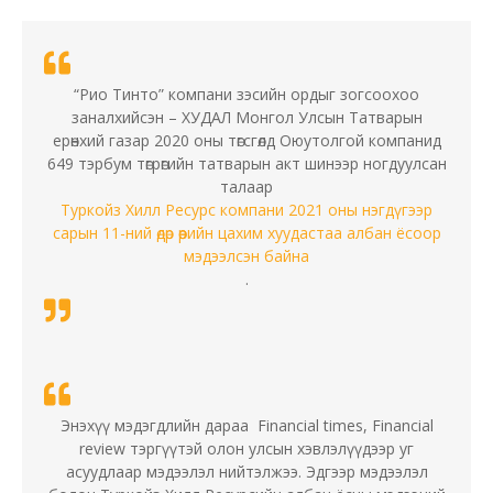
“Рио Тинто” компани зэсийн ордыг зогсоохоо
заналхийсэн – ХУДАЛ Монгол Улсын Татварын
ерөнхий газар 2020 оны төгсгөлд Оюутолгой компанид
649 тэрбум төгрөгийн татварын акт шинээр ногдуулсан
талаар
Туркойз Хилл Ресурс компани 2021 оны нэгдүгээр
сарын 11-ний өдөр өөрийн цахим хуудастаа албан ёсоор
мэдээлсэн байна
.
Энэхүү мэдэгдлийн дараа Financial times, Financial
review тэргүүтэй олон улсын хэвлэлүүдээр уг
асуудлаар мэдээлэл нийтэлжээ. Эдгээр мэдээлэл