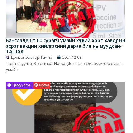
Бангладешт 60 сурагч умайн хүзүүний хорт хавдрын
эсрэг вакцин хийлгэсний дараа бие нь муудсан-
ТАШАА
Цолмонбаатар Тамир
2024-12-08
Товч агуулга Bolormaa Natsagdorj гэх фэйсбүүк хэрэглэгч
умайн
Төөрөгдүүлсэн
Худал