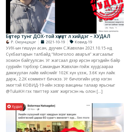
Бүүстер тунг ДОХ-той хүмүүст л хийдэг – ХУДАЛ
Р. Оюунцэцэг
2021-10-19
Ковид-19
УИХ-ын гишүүн асан, дуучин С.Жавхлан 2021.10.15-нд
Сүхбаатарын талбайд “Монголоо аваръя” жагсаалыг
зохион байгуулсан. Уг жагсаал дээр ирсэн иргэдийн байр
суурийн тэрбээр Самандын Жавхлан пэйж хуудсаараа
дамжуулан лайв хийснийг 102К хүн үзэж, 3.6К хүн лайк
дарж, 2.2К коммент бичжээ. Уг бичлэгийн үеэр нэгэн
эмэгтэй КОВИД-19-ийн эсвэр вакцины талаар ярьсныг
@TuluiKH гэх твиттер хаяг жиргэсэн нь олон […]
Худал