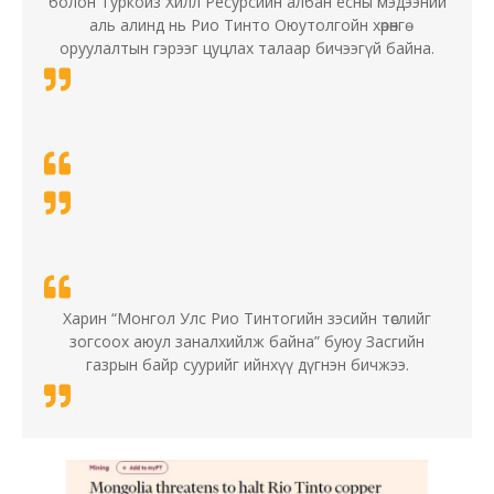
болон Туркойз Хилл Ресурсийн албан ёсны мэдээний
аль алинд нь Рио Тинто Оюутолгойн хөрөнгө
оруулалтын гэрээг цуцлах талаар бичээгүй байна.
Харин “Монгол Улс Рио Тинтогийн зэсийн төслийг
зогсоох аюул заналхийлж байна” буюу Засгийн
газрын байр суурийг ийнхүү дүгнэн бичжээ.