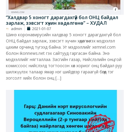
“Халдвар 5 хоногт дарагдахгүй бол ОНЦ байдал
зарлаж, зэвсэгт хүчин хөдөлгөнө” – ХУДАЛ
admin
2021-01-07
Шинэ коронавирусийн халдвар 5 хоногт дарагдахгүй бол
ОНЦ байдал зарлаж, зэвсэгт хүчин хөдөлгөнө гэх мэдээлэл
цахим орчинд түгээд байна. Уг мэдээллийг xemnel.com
болон ikonnews.net гэх сайтууд гаргасан байна. Энэ
мэдээллийг нягталлаа. Засгийн газар, Нийслэлийн онцгой
комиссоос нийслэлд тогтоосон хөл хориог онц байдал руу
шилжүүлэх талаар ямар нэг шийдвэр гараагүй бөгөөд тэг
зогсолт хийх болон онц […]