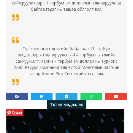
сайжруулахаар 11 тэрбум ам.долларын хөрөнгө оруулаад
байгаа гэдэг нь ташаа ойлголт юм.
Тус компани одоогийн байдлаар 11 тэрбум
ам.долларын хөнгө оруулсны 4.4 тэрбум нь төслийн
санхүүжилт. Харин 7 тэрбум ам.доллар нь Туркойс
Хилл Ресурс компанид төлөх ёстой Монголын Засгийн
газар болон Рио Тинтогийн зээл юм.
Төстэй мэдээлэл
Худал