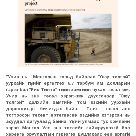
“Учир нь Монголын говьд байрлах “Оюу толгой”
уурхайн гүнийг өргөтгөх 6.7 тэрбум ам долларын
гэрээ бол “Рио Тинто”-гийн хамгийн чухал төсөл юм.
Учир нь энэ төсөл хэрэгжиж дууссанаар “Оюу
толгой” дэлхийн хамгийн том зэсийн уурхайн
дөрөвдүгээрт бичигдэх байв. Гэвч төсөл анх
тогтоосон төсөвт өртөгөөсөө хэдийнэ хэтэрсэн нь
асуудал дагуулаад байна. Үүний улмаас тус компани
хэрэв Монгол Улс энэ төслийг сайжруулахгүй бол
хөрөнгө оруулалтын гэрээгээ цуцлахаас өөр аргагүй