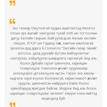
Энэ талаар Оюутолгой ордын ашиглалтад Монгол
Улсын эрх ашгийг хангуулах тухай УИХ-ын тогтоолын
дагуу Засгийн газраас байгуулагдсан Ажлын хэсгийн
гишүүн, ЗГХЭГ-ын Гадаад төсөл, хамтын ажиллагаа
эрхэлсэн дэд дарга Б.Солонгоо “Засгийн газар төслийг
зогсоох, далд уурхайн бүтээн байгуулалтыг
саатуулах, хойшлуулах шаардлага гаргаагүй. Бид аль
болох Дубайн гэрээг шинэчлэх, харилцан
тохиролцож томоохон өөрчлөлт оруулахаар
хэлэлцээрээ үргэлжлүүлж ирсэн. Гэрээг энэ хэвээр
хадгалж хэрэгжүүлэх боломжгүй, харин нэмэлт өөрчлөлт
оруулж, шинэчилсэн найруулга байж болох
хувилбарууд яригдаж байгаа. Мэдээж бид аль болох
харилцан тохиролцохыг хичээнэ” хэмээн олон нийтэд
мэдэгдээд буй.