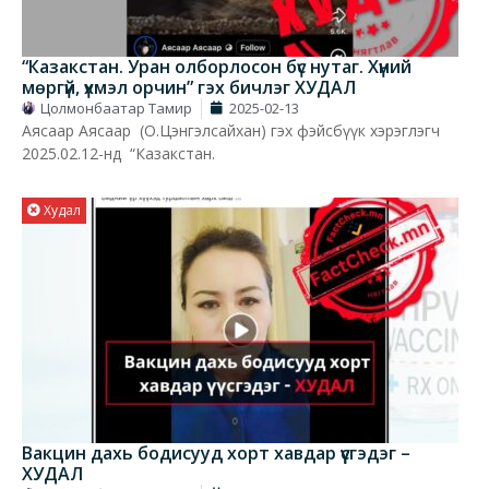
“Казакстан. Уран олборлосон бүс нутаг. Хүний
мөргүй, үхмэл орчин” гэх бичлэг ХУДАЛ
Цолмонбаатар Тамир
2025-02-13
Аясаар Аясаар (О.Цэнгэлсайхан) гэх фэйсбүүк хэрэглэгч
2025.02.12-нд “Казакстан.
Худал
Вакцин дахь бодисууд хорт хавдар үүсгэдэг –
ХУДАЛ