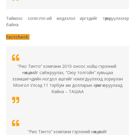
Тиймээс sonin.mn-ий мэдээлэл иргэдийг төөрөгдүүлэхээр
байна.
Factcheck:
“Рио Тинто” компани 2010 оноос хойш гэрээний
нөхцөлийг сайжруулах, “Оюу толгойн” хувьцаа
эзэмшигчдийн ногдол ашгийг нэмэгдүүлэхэд зориулан
Монгол Улсад 11 тэрбум ам долларын хөрөнгө оруулаад
байна – ТАШАА
“Рио Тинто” компани гэрээний нөхцөлийг