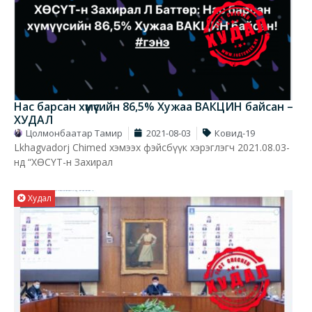
Нас барсан хүмүүсийн 86,5% Хужаа ВАКЦИН байсан –
ХУДАЛ
Цолмонбаатар Тамир
2021-08-03
Ковид-19
Lkhagvadorj Chimed хэмээх фэйсбүүк хэрэглэгч 2021.08.03-
нд “ХӨСҮТ-н Захирал
Худал