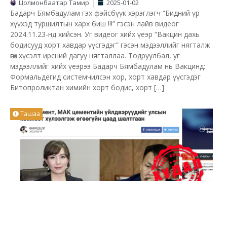
Цолмонбаатар Тамир
2025-01-02
Бадарч Бямбадулам гэх фэйсбүүк хэрэглэгч “Бидний үр
хүүхэд туршилтын харх биш !!!” гэсэн лайв видеог
2024.11.23-нд хийсэн. Уг видеог хийх үеэр “Вакцин дахь
бодисууд хорт хавдар үүсгэдэг” гэсэн мэдээллийг нягталж
өгөх хүсэлт ирсний дагуу нягталлаа. Тодруулбал, уг
мэдээллийг хийх үеэрээ Бадарч Бямбадулам нь Вакцинд:
Формальдегид системчилсэн хор, хорт хавдар үүсгэдэг
Битопроликтан химийн хорт бодис, хорт […]
Ташаа
“Мон цемент” компани үйлдвэрээ улсын комисст