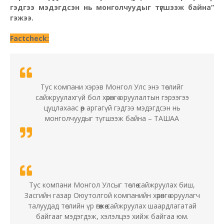
гэдгээ мэдэгдсэн нь монголчуудыг түгшээж байна”
гэжээ.
Factcheck:
Тус компани хэрэв Монгол Улс энэ төслийг
сайжруулахгүй бол хөрөнгө оруулалтын гэрээгээ
цуцлахаас өөр аргагүй гэдгээ мэдэгдсэн нь
монголчуудыг түгшээж байна – ТАШАА
Тус компани Монгол Улсыг төслөө сайжруулах биш,
Засгийн газар Оюутолгой компанийн хөрөнгө оруулагч
талуудад төслийн үр өгөөжөө сайжруулах шаардлагатай
байгааг мэдэгдэж, хэлэлцээ хийж байгаа юм.