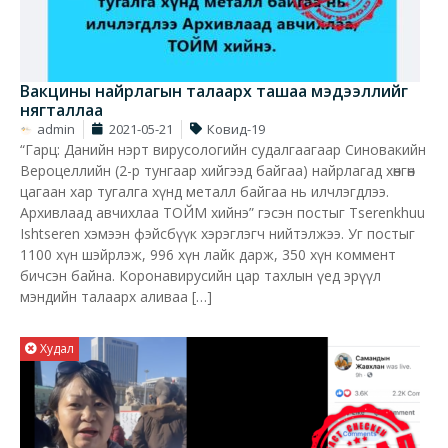
Вакцины найрлагын талаарх ташаа мэдээллийг
нягталлаа
admin
2021-05-21
Ковид-19
“Гарц: Данийн нэрт вирусологийн судалгаагаар Синовакийн
Вероцеллийн (2-р тунгаар хийгээд байгаа) найрлагад хөнгөн
цагаан хар тугалга хүнд металл байгаа нь илчлэгдлээ.
Архивлаад авчихлаа ТОЙМ хийнэ” гэсэн постыг Tserenkhuu
Ishtseren хэмээн фэйсбүүк хэрэглэгч нийтэлжээ. Уг постыг
1100 хүн шэйрлэж, 996 хүн лайк дарж, 350 хүн коммент
бичсэн байна. Коронавирусийн цар тахлын үед эрүүл
мэндийн талаарх аливаа […]
Худал