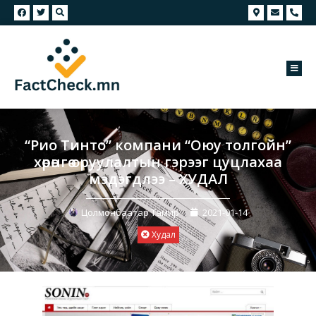
“Рио Тинто” компани “Оюу толгойн”
хөрөнгө оруулалтын гэрээг цуцлахаа
мэдэгдлээ – ХУДАЛ
Цолмонбаатар Тамир
2021-01-14
Худал