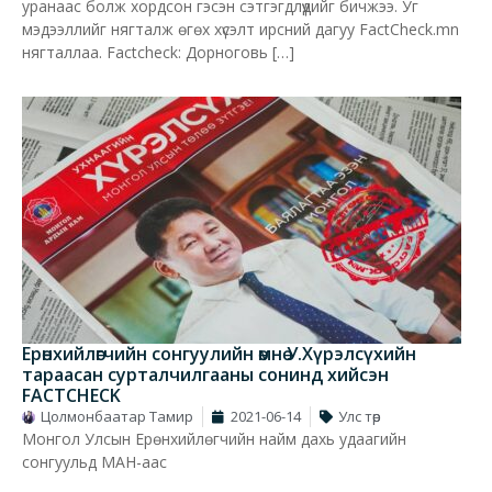
уранаас болж хордсон гэсэн сэтгэгдлүүдийг бичжээ. Уг
мэдээллийг нягталж өгөх хүсэлт ирсний дагуу FactCheck.mn
нягталлаа. Factcheck: Дорноговь […]
Ерөнхийлөгчийн сонгуулийн өмнө У.Хүрэлсүхийн
тараасан сурталчилгааны сонинд хийсэн
FACTCHECK
Цолмонбаатар Тамир
2021-06-14
Улс төр
Монгол Улсын Ерөнхийлөгчийн найм дахь удаагийн
сонгуульд МАН-аас