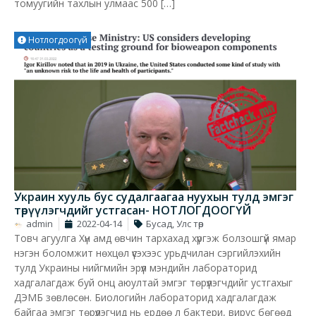
томуугийн тахлын улмаас 500 […]
Нотлогдоогүй
Украин хууль бус судалгаагаа нуухын тулд эмгэг
төрүүлэгчдийг устгасан- НОТЛОГДООГҮЙ
admin
2022-04-14
Бусад
,
Улс төр
Товч агуулга Хүн амд өвчин тархахад хүргэж болзошгүй ямар
нэгэн боломжит нөхцөл үүсэхээс урьдчилан сэргийлэхийн
тулд Украины нийгмийн эрүүл мэндийн лабораторид
хадгалагдаж буй онц аюултай эмгэг төрүүлэгчдийг устгахыг
ДЭМБ зөвлөсөн. Биологийн лабораторид хадгалагдаж
байгаа эмгэг төрүүлэгчид нь ердөө л бактери, вирус бөгөөд