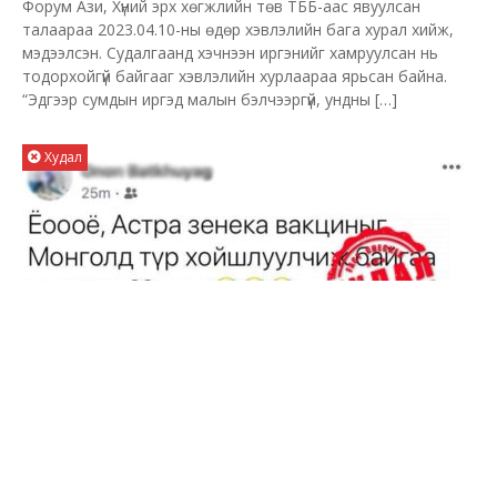
Форум Ази, Хүний эрх хөгжлийн төв ТББ-аас явуулсан
талаараа 2023.04.10-ны өдөр хэвлэлийн бага хурал хийж,
мэдээлсэн. Судалгаанд хэчнээн иргэнийг хамруулсан нь
тодорхойгүй байгааг хэвлэлийн хурлаараа ярьсан байна.
“Эдгээр сумдын иргэд малын бэлчээргүй, ундны […]
Худал
Монголд АстраЗенека вакциныг түр
хойшлууллаа – ХУДАЛ
Цолмонбаатар Тамир
2021-03-12
Ковид-19
Монгол Улс шинэ коронавирусээс урьдчилан сэргийлэх
дархлаажуулалтад АстраЗенека вакциныг ашиглахыг түр