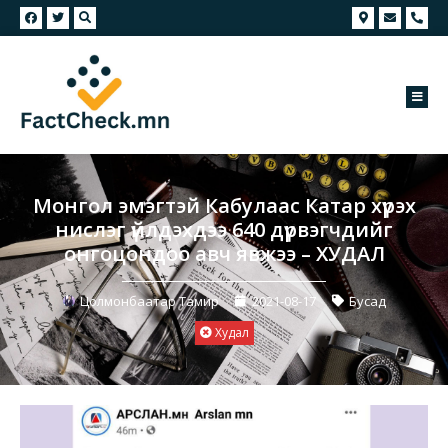
Монгол эмэгтэй Кабулаас Катар хүрэх
нислэг үйлдэхдээ 640 дүрвэгчдийг
онгоцондоо авч явжээ – ХУДАЛ
Цолмонбаатар Тамир
2021-08-17
Бусад
Худал