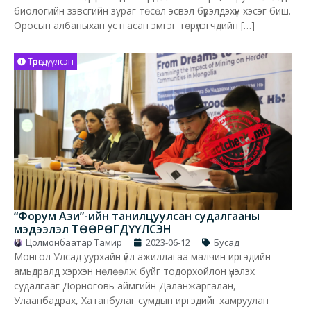
биологийн зэвсгийн зураг төсөл эсвэл бүрэлдэхүүн хэсэг биш.
Оросын албаныхан устгасан эмгэг төрүүлэгчдийн […]
Төөрөгдүүлсэн
“Форум Ази”-ийн танилцуулсан судалгааны
мэдээлэл ТӨӨРӨГДҮҮЛСЭН
Цолмонбаатар Тамир
2023-06-12
Бусад
Монгол Улсад уурхайн үйл ажиллагаа малчин иргэдийн
амьдралд хэрхэн нөлөөлж буйг тодорхойлон үнэлэх
судалгааг Дорноговь аймгийн Даланжаргалан,
Улаанбадрах, Хатанбулаг сумдын иргэдийг хамруулан