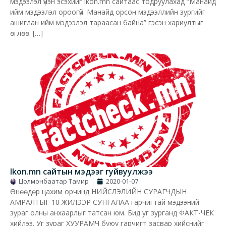
мэдээлэл үнэн эсэхийг ikon.mn сайтаас тодруулахад “Манайд
ийм мэдээлэл ороогүй. Манайд орсон мэдээллийн зургийг
ашиглан ийм мэдээлэл тараасан байна” гэсэн хариултыг
өглөө. […]
Ikon.mn сайтын мэдээг гуйвуулжээ
Цолмонбаатар Тамир
2020-01-07
Өнөөдөр цахим орчинд НИЙСЛЭЛИЙН СУРАГЧДЫН
АМРАЛТЫГ 10 ЖИЛЭЭР СУНГАЛАА гарчигтай мэдээний
зураг олны анхаарлыг татсан юм. Бид уг зурганд ФАКТ-ЧЕК
хийлээ. Уг зураг ХУУРАМЧ буюу гарчигт засвар хийснийг