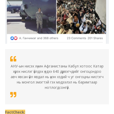
АНУ-ын нисэх хүчин Афганистаны Кабул хотоос Катар
хүрэх нислэг үйлдэх үедээ 640 дүрвэгчдийг онгоцондоо
авч явсан үйл явдал нь үнэн хэдий ч уг онгоцны нисгэгч
нь монгол эмэгтэй гэх мэдээлэл нь баримтаар
нотлогдсонгүй.
FactCheck: