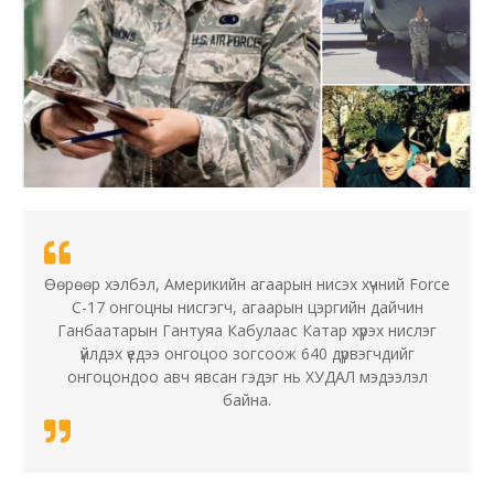
Өөрөөр хэлбэл, Америкийн агаарын нисэх хүчний Force
C-17 онгоцны нисгэгч, агаарын цэргийн дайчин
Ганбаатарын Гантуяа Кабулаас Катар хүрэх нислэг
үйлдэх үедээ онгоцоо зогсоож 640 дүрвэгчдийг
онгоцондоо авч явсан гэдэг нь ХУДАЛ мэдээлэл
байна.