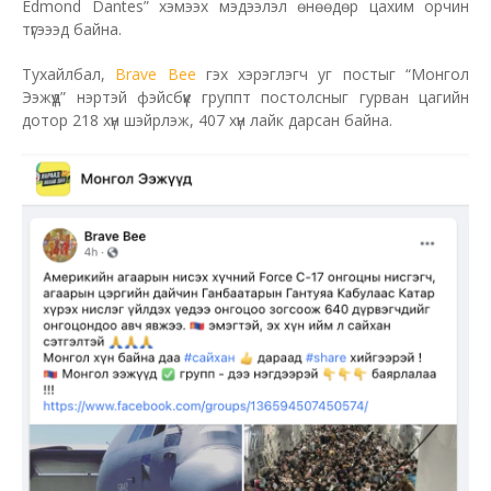
Edmond Dantes” хэмээх мэдээлэл өнөөдөр цахим орчин
түгэээд байна.
Тухайлбал,
Brave Bee
гэх хэрэглэгч уг постыг “Монгол
Ээжүүд” нэртэй фэйсбүүк группт постолсныг гурван цагийн
дотор 218 хүн шэйрлэж, 407 хүн лайк дарсан байна.