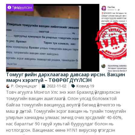
Төөрөгдүүлсэн
Томууг өөрийн дархлаагаар давсаар ирсэн. Вакцин
ямарч хэрэггүй – ТӨӨРӨГДҮҮЛСЭН
Р. Оюунцэцэг
2022-11-02
Ковид-19
Товч агуулга Монгол Улс энэ жил Бразилд үйлдвэрлэсэн
томуугийн вакцин ашиглаагүй. Олон улсад боломжтой
байгаа томуугийн вакцинууд аюулгүй бөгөөд үйлчилгээ нь
маш үр дүнтэй. Томуугийн эсрэг вакцин нь тухайн томуугийн
улирлын ханиадны улмаас эмчид очих эрсдэлийг 40-60%,
нас баралтыг 90 гаруй хувьтай бууруулдаг болон нь
нотлогдсон. Вакцинаас өмнө H1N1 вирусээр үүсгэгдсэн