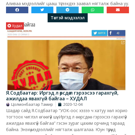
Аливаа мэдээллийг цааш түгээхдээ заавал нягталж байна уу.
Төстэй мэдээлэл
Худал
Я.Содбаатар: Иргэд л өөрсдөө л гэрээсээ гарахгүй,
ажилдаа явахгүй байгаа – ХУДАЛ
Цолмонбаатар Тамир
2020-12-04
Шадар сайд Я.Содбаатар “УОК-оос хэзээ ч хатуу хөл хорио
тогтоох чиглэл өгөөгүй шүү. Иргэд л өөрсдөө гэрээсээ гарахгүй
ажилдаа явахгүй байгаа” гэсэн зураг цахим орчинд тараад
байна. Энэхүү мэдээллийг нягталж шалгалаа. Юун түрүүнд