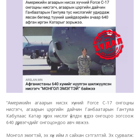
“Америкийн агаарын нисэх хүчний Force C-17 онгоцны
нисгэгч, агаарын цэргийн дайчин Ганбаатарын Гантуяа
Кабулаас Катар хүрэх нислэг үйлдэх үедээ онгоцоо зогсоож
640 дүрвэгчдийг онгоцондоо авч явжээ.
Монгол эмэгтэй, эх хүн ийм л сайхан сэтгэлтэй. Эх сурвалж: