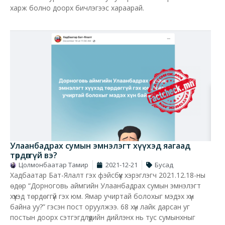
харж болно доорх бичлэгээс хараарай.
Улаанбадрах сумын эмнэлэгт хүүхэд яагаад
төрдөггүй вэ?
Цолмонбаатар Тамир
2021-12-21
Бусад
Хадбаатар Бат-Ялалт гэх фэйсбүүк хэрэглэгч 2021.12.18-ны
өдөр “Дорноговь аймгийн Улаанбадрах сумын эмнэлэгт
хүүхэд төрдөггүй гэх юм. Ямар учиртай болохыг мэдэх хүн
байна уу?” гэсэн пост оруулжээ. 68 хүн лайк дарсан уг
постын доорх сэтгэгдлүүдийн дийлэнх нь тус сумынхныг