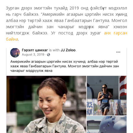
Зурган дээрх эмэгтэйн тухайд 2019 онд фэйсбүүкт мэдээлэл
нь гарч байжээ. “Америкийн агаарын цэргийн нисэх хүчинд
албаа нэр төртэй хааж яваа Ганбаатарын Гантуяа. Монгол
эмэгтэйн дайчин зан чанарыг мэдрүүлж явна” хэмээн
нийтлэгдэж байжээ. Уг постод дээрх зураг
анх гарсан
байна
.