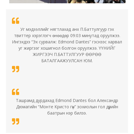
Уг мэдээллийг нягтлахад анх П.Баттулгуур гэх
твиттер хэрэглэгч өнөөдөр 09:03 минутад оруулжээ.
Ингэхдээ “Эх сурвалж: Edmond Dantes” гэснээс харвал
уг жиргээг хошигнол болгон оруулжээ. ҮҮНИЙГ
ЖИРГЭЭЧ П.БАТТУЛГУУР ӨӨРӨӨ
БАТАЛГААЖУУЛСАН ЮМ.
Ташрамд дурдахад Edmond Dantes бол Александр
Дюмагийн “Монте Кристо гүн” зохиолын гол дүрийн
баатрын нэр билээ.