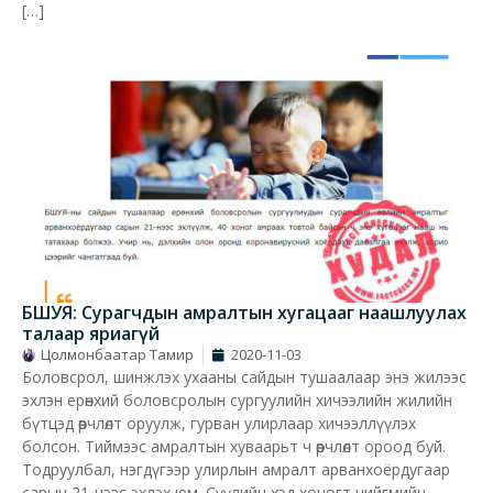
[…]
БШУЯ: Сурагчдын амралтын хугацааг наашлуулах
талаар яриагүй
Цолмонбаатар Тамир
2020-11-03
Боловсрол, шинжлэх ухааны сайдын тушаалаар энэ жилээс
эхлэн ерөнхий боловсролын сургуулийн хичээлийн жилийн
бүтцэд өөрчлөлт оруулж, гурван улирлаар хичээллүүлэх
болсон. Тиймээс амралтын хуваарьт ч өөрчлөлт ороод буй.
Тодруулбал, нэгдүгээр улирлын амралт арванхоёрдугаар
сарын 21-нээс эхлэх юм. Сүүлийн хэд хоногт нийгмийн