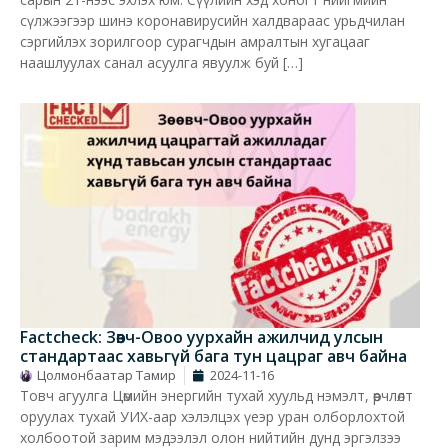
сүлжээгээр шинэ коронавирусийн халдвараас урьдчилан
сэргийлэх зорилгоор сурагчдын амралтын хугацааг
наашлуулах санал асуулга явуулж буй […]
Factcheck: Зөөвч-Овоо уурхайн ажилчид улсын
стандартаас хавьгүй бага тун цацраг авч байна
Цолмонбаатар Тамир
2024-11-16
Товч агуулга Цөмийн энергийн тухай хуульд нэмэлт, өөрчлөлт
оруулах тухай УИХ-аар хэлэлцэх үеэр уран олборлохтой
холбоотой зарим мэдээлэл олон нийтийн дунд эргэлзээ