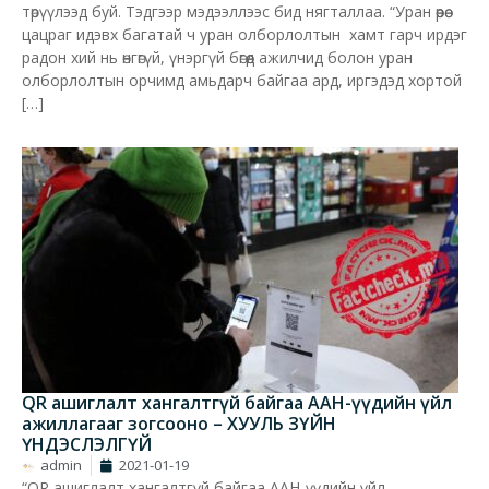
төрүүлээд буй. Тэдгээр мэдээллээс бид нягталлаа. “Уран өөрөө
цацраг идэвх багатай ч уран олборлолтын хамт гарч ирдэг
радон хий нь өнгөгүй, үнэргүй бөгөөд ажилчид болон уран
олборлолтын орчимд амьдарч байгаа ард, иргэдэд хортой
[…]
QR ашиглалт хангалтгүй байгаа ААН-үүдийн үйл
ажиллагааг зогсооно – ХУУЛЬ ЗҮЙН
ҮНДЭСЛЭЛГҮЙ
admin
2021-01-19
“QR ашиглалт хангалтгүй байгаа ААН-үүдийн үйл