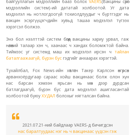
байгууллагын мэдээллийн бааз болох
VAERS
(Вакцины сөрөг
мэдээллийн систем)-ий дататай холбоотой. Уг дата
мэдээлэл нь нотлогдоогүй тохиолдлуудыг ч бүртгэдэг нь
вакцин эсэргүүцэгчдийн хувьд ташаа мэдээлэл түгээх
хэрэгсэл болжээ.
Энэ бол нээлттэй систем бөгөөд вакцины хариу урвал, гаж
нөлөөний талаар хэн ч, хаанаас ч хандах боломжтой байна.
Тиймээс уг системд маш их мэдээлэл ирсэн ч
тайлан
баталгаажаагүй, бүрэн бус
гэдгийг анхаарах хэрэгтэй.
Тухайлбал, Fox News-ийн хөтлөгч Такер Карлсон өнгөрсөн
арванхоёрдугаар сараас хойш вакцинаас болж олон хүн
нас барсан хэмээн ярьсан нь мөн дээр дурдсан
батлагдаагүй, бүрэн бус дата мэдээлэл ашигласантай
холбоотой буюу
ХУДАЛ
болохыг нягталсан байна.
2021.07.21-ний байдлаар VAERS-д бичигдсэн
нас баралтуудаас нэг нь ч вакцинаас үүдсэн гэж