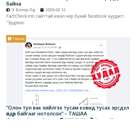
байна
Э. Болор-Од
2026-02-12
FactCheck.mn сайттай ижил нэр бүхий facebook хуудаст
“Эрдэнэс
Ташаа
“Олон тун вак хийлгэх тусам ковид тусах эрсдэл
өндөр байгааг нотолсон” – ТАШАА
Цолмонбаатар Тамир
2023-01-20
Ковид-19
Товч агуулга Урьдчилсан тайлангууд нь мэргэжлийн
шинжээчдээр хянагдаж, баталгаажуулаагүй ба хэвлэл
мэдээллийн хэрэгслээр батлагдсан мэдээлэл болгон