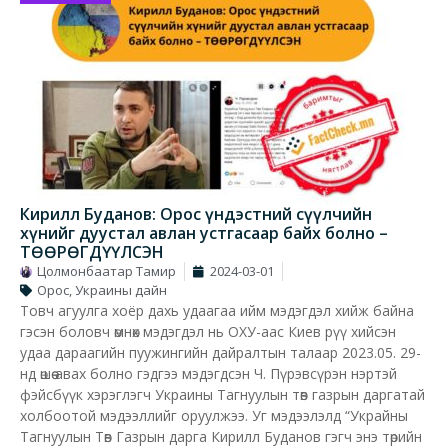
Кирилл Буданов: Орос үндэстний сүүлчийн
хүнийг дуустал авлан устгасаар байх болно –
ТӨӨРӨГДҮҮЛСЭН
Цолмонбаатар Тамир
2024-03-01
Орос, Украины дайн
Товч агуулга хоёр дахь удаагаа ийм мэдэгдэл хийж байна
гэсэн боловч өмнөх мэдэгдэл нь ОХУ-аас Киев рүү хийсэн
удаа дараагийн пуужингийн дайралтын талаар 2023.05. 29-
нд өшөө авах болно гэдгээ мэдэгдсэн Ч. Пүрэвсүрэн нэртэй
фэйсбүүк хэрэглэгч Украины Тагнуулын төв газрын даргатай
холбоотой мэдээллийг оруулжээ. Уг мэдээлэлд “Украйны
Тагнуулын Төв Газрын дарга Кирилл Буданов гэгч энэ төрийн