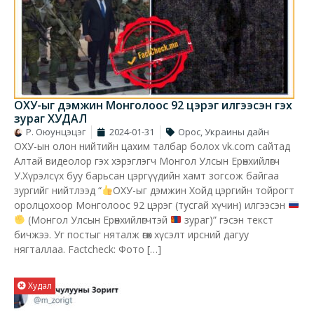
ОХУ-ыг дэмжин Монголоос 92 цэрэг илгээсэн гэх
зураг ХУДАЛ
Р. Оюунцэцэг
2024-01-31
Орос, Украины дайн
ОХУ-ын олон нийтийн цахим талбар болох vk.com сайтад
Алтай видеолор гэх хэрэглэгч Монгол Улсын Ерөнхийлөгч
У.Хүрэлсүх буу барьсан цэргүүдийн хамт зогсож байгаа
зургийг нийтлээд “
ОХУ-ыг дэмжин Хойд цэргийн тойрогт
оролцохоор Монголоос 92 цэрэг (тусгай хүчин) илгээсэн
(Монгол Улсын Ерөнхийлөгчтэй
зураг)” гэсэн текст
бичжээ. Уг постыг няталж өгөх хүсэлт ирсний дагуу
нягталлаа. Factcheck: Фото […]
Худал