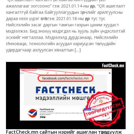
ажиллагааг зогсооно” гэж 2021.01.14-ны өдөр, “QR ашиглалт
хангалтгүй байгаа байгууллагуудын зөрчлийг арилгуулсны
дараа нээх үүрэг өглөө” гэж 2021.01.18-ны өдөр тус тус
Нийслэлийн засаг даргын тамгын газрын цахим хуудаст
мэдээлжээ. Бид энэхүү мэдэгдэл нь хууль зүйн үндэслэлтэй
эсэхийг нягталлаа. Мэдээлэлд дурдсанаар, Нийслэлийн
Инноваци, технологийн асуудал хариуцсан төслүүдийн
удирдагчаар ахлуулсан хяналтын […]
FactCheck.mn сайтын нэрийг ашиглан төөрөгдүүлж