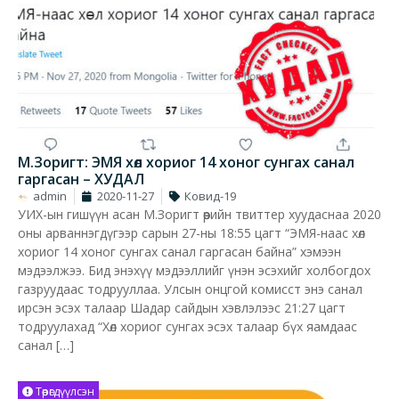
М.Зоригт: ЭМЯ хөл хориог 14 хоног сунгах санал
гаргасан – ХУДАЛ
admin
2020-11-27
Ковид-19
УИХ-ын гишүүн асан М.Зоригт өөрийн твиттер хуудаснаа 2020
оны арваннэгдүгээр сарын 27-ны 18:55 цагт “ЭМЯ-наас хөл
хориог 14 хоног сунгах санал гаргасан байна” хэмээн
мэдээлжээ. Бид энэхүү мэдээллийг үнэн эсэхийг холбогдох
газруудаас тодрууллаа. Улсын онцгой комисст энэ санал
ирсэн эсэх талаар Шадар сайдын хэвлэлээс 21:27 цагт
тодруулахад “Хөл хориог сунгах эсэх талаар бүх яамдаас
санал […]
Төөрөгдүүлсэн