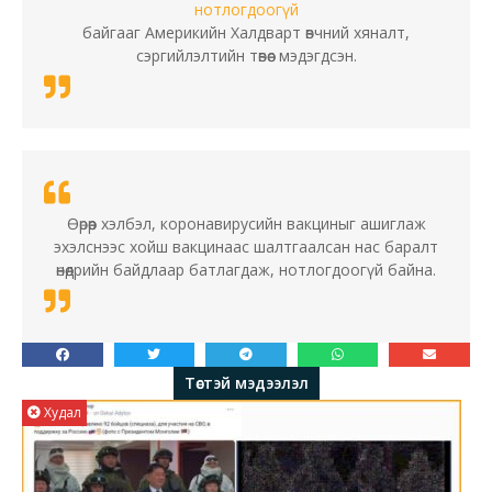
нотлогдоогүй
байгааг Америкийн Халдварт өвчний хяналт,
сэргийлэлтийн төвөөс мэдэгдсэн.
Өөрөөр хэлбэл, коронавирусийн вакциныг ашиглаж
эхэлснээс хойш вакцинаас шалтгаалсан нас баралт
өнөөдрийн байдлаар батлагдаж, нотлогдоогүй байна.
Төстэй мэдээлэл
Худал