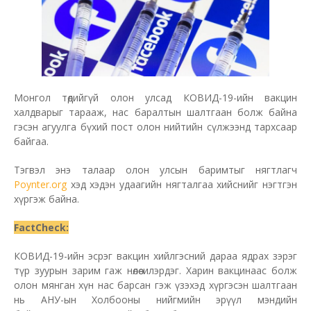
Монгол төдийгүй олон улсад КОВИД-19-ийн вакцин
халдварыг тарааж, нас баралтын шалтгаан болж байна
гэсэн агуулга бүхий пост олон нийтийн сүлжээнд тархсаар
байгаа.
Тэгвэл энэ талаар олон улсын баримтыг нягтлагч
Poynter.org
хэд хэдэн удаагийн нягталгаа хийснийг нэгтгэн
хүргэж байна.
FactCheck:
КОВИД-19-ийн эсрэг вакцин хийлгэсний дараа ядрах зэрэг
түр зуурын зарим гаж нөлөө илэрдэг. Харин вакцинаас болж
олон мянган хүн нас барсан гэж үзэхэд хүргэсэн шалтгаан
нь АНУ-ын Холбооны нийгмийн эрүүл мэндийн