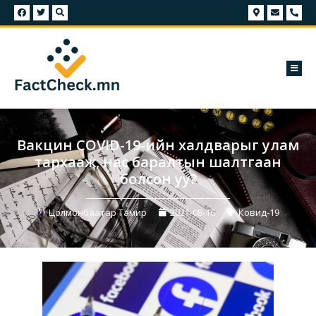
Вакцин COVID-19-ийн халдварыг улам
тархааж, нас баралтын шалтгаан
болсон уу?
Цолмонбаатар Тамир
2021-08-16
Ковид-19