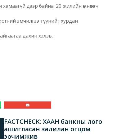
хамаагүй дээр байна. 20 жилийн өмнөхөөс ч
eron-ий эмчилгээ түүнийг хурдан
айгаагаа дахин хэлэв.
FACTCHECK: ХААН банкны лого
ашигласан залилан огцом
эрчимжив