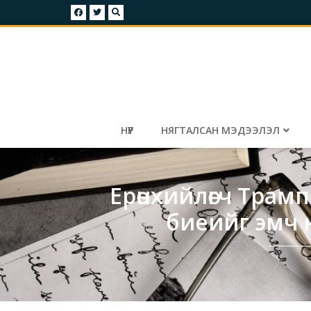
НҮҮР
НЯГТАЛСАН МЭДЭЭЛЭЛ
Ерөнхийлөгч Трам
биеийг эмч н