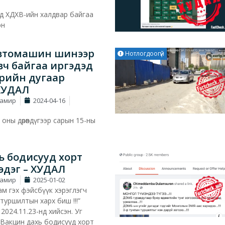
д ХДХВ-ийн халдвар байгаа
эн
автомашин шинээр
Нотлогдоогүй
вч байгаа иргэдэд
ерийн дугаар
 ХУДАЛ
Тамир
2024-04-16
 оны дөрөвдүгээр сарын 15-ны
ь бодисууд хорт
эдэг – ХУДАЛ
Тамир
2025-01-02
м гэх фэйсбүүк хэрэглэгч
 туршилтын харх биш !!!”
2024.11.23-нд хийсэн. Уг
“Вакцин дахь бодисууд хорт