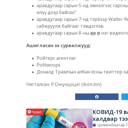
аравдугаар сарын 5-нд эмнэлгээс гарсныхаа
илүү дээр байсан”
аравдугаар сарын 7-нд тэрбээр Walter R
сайжруулж байгааг тэмдэглэв.
аравдугаар сарын 8-ны өдөр өөр нэг вид
Ашигласан эх сурвалжууд:
Ройтерс агентлаг
Politwoops
Доналд Трампын албан ёсны твиттер ха
Нягталсан: Р.Оюунцэцэг (ikon.mn)
КОВИД-19 в
Худал
халдвар тэ
Цолмонбаатар 