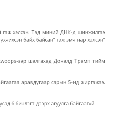
й гэж хэлсэн. Тэд миний ДНК-д шинжилгээ
үхчихсэн байх байсан” гэж эмч нар хэлсэн”
litwoops-ээр шалгахад Доналд Трамп тийм
байгаагаа аравдугаар сарын 5-нд жиргэжээ.
ад 6 бичлэгт дээрх агуулга байгаагүй.