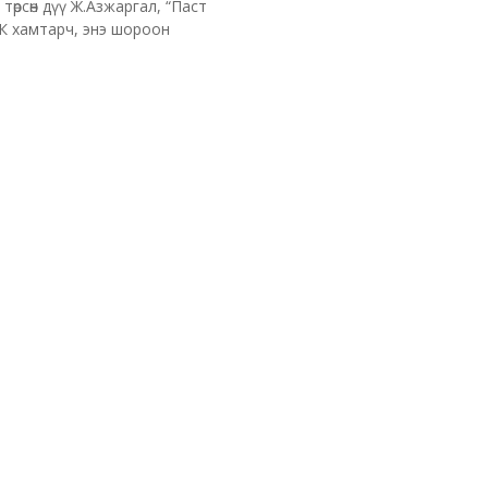
 төрсөн дүү Ж.Азжаргал, “Паст
К хамтарч, энэ шороон
ийг […]
агийн аймшигт
ойртож байна гэж
Тамир
2020-09-08
д “07.09 Аймшигтай мэдээ:
 Гебрейесус “Дараагийн
ртож байна. Энэ тухай
эдсэнсэн нь дээр” хэмээн
эв. Маргааш Женевийн
сэн мэдээлэл гарсан. Энэхүү
.08-ны 17:20
58 хүн лайк дарж, 107 хүн
р буюу есдүгээр сарын 7-ны
о болсон ДЭМБ-ын хэвлэлийн