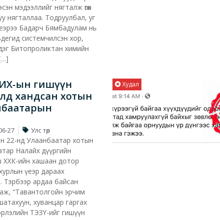
эсэн мэдээллийг нягталж өгөх
уу нягталлаа. Тодруулбал, уг
үеэрээ Бадарч Бямбадулам нь
дегид системчилсэн хор,
эдэг Битопроликтан химийн
[…]
 УИХ-ын гишүүн
Худал
лд хандсан хотын
мбаатарын
06-27
Улс төр
ын 22-нд Улаанбаатар хотын
атар Налайх дүүргийн
 ХХК-ийн хашаан дотор
 хурлын үеэр дараах
. Тэрбээр ардаа байсан
аж, “Тавантолгойн эрчим
шатахуун, хуванцар гаргах
рлэлийн ТЭЗҮ-ийг гишүүн