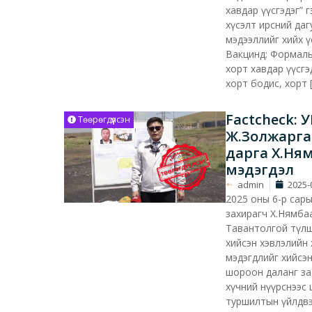
хавдар үүсгэдэг” г
хүсэлт ирсний даг
мэдээллийг хийх 
Вакцинд: Формаль
хорт хавдар үүсг
хорт бодис, хорт 
Factcheck:
Төөрөгдүүлсэн
Ж.Золжарга
дарга Х.Ня
мэдэгдэл
admin
2025-
2025 оны 6-р сар
захирагч Х.Нямба
Тавантолгой түлш
хийсэн хэвлэлийн
мэдэгдлийг хийсэн
шороон даланг за
хүчний нүүрснээс 
туршилтын үйлдвэ