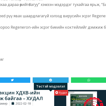
 дараа өөрийгөө “агуу” хэмээн мэдэрдэг тухайгаа ярьж, “Би 
eed рүү явах шаардлагагүй хэлээд вирусийн эсрэг Regen
еогоороо Regeneron-ийн эсрэг биеийн коктейлийг дэмжиж б
яг
Төстэй мэдээлэл
акцин ХДХВ-ийн
Худал
эж байгаа – ХУДАЛ
Тамир
2022-02-18