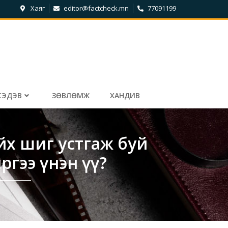
Хаяг
editor@factcheck.mn
77091199
СЭДЭВ
ЗӨВЛӨМЖ
ХАНДИВ
йх шиг устгаж буй
ргээ үнэн үү?