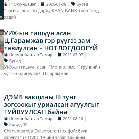
Р. Оюунцэцэг
2026-01-08
Бусад
“Төрсөн огноогоо дарж, KHAN BANK төслөөс танд
хэдий
УИХ-ын гишүүн асан
Ц.Гарамжав гэр рүүгээ зам
тавиулсан – НОТЛОГДООГҮЙ
Цолмонбаатар Тамир
2023-07-07
Бусад
УИХ-ын гишүүн асан, “Монполимет” группийн
үүсгэн байгуулагч Ц.Гарамжав
ДЭМБ вакцины III тунг
зогсоохыг уриалсан агуулгыг
ГУЙВУУЛСАН байна
Цолмонбаатар Тамир
2021-08-26
Ковид-19
Chimeddamba Dulamsuren гэх фэйсбүүк
хэрэглэгч COVID-19-ийн эсрэг вакцины