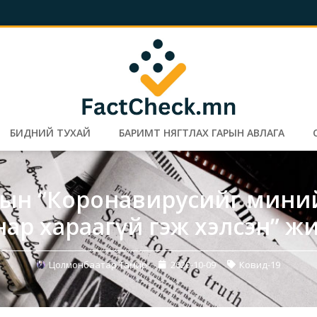
БИДНИЙ ТУХАЙ
БАРИМТ НЯГТЛАХ ГАРЫН АВЛАГА
пын “Коронавирусийг мини
ар хараагүй гэж хэлсэн” жи
Цолмонбаатар Тамир
2020-10-09
Ковид-19