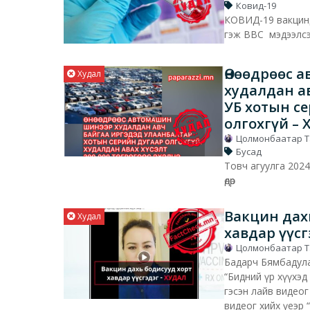
Ковид-19
КОВИД-19 вакцин
гэж BBC мэдээлс
Өнөөдрөөс 
Худал
худалдан а
УБ хотын с
олгохгүй –
Цолмонбаатар 
Бусад
Товч агуулга 2024
өдөр
Вакцин дах
Худал
хавдар үүсг
Цолмонбаатар 
Бадарч Бямбадула
“Бидний үр хүүхэд
гэсэн лайв видеог 
видеог хийх үеэр 