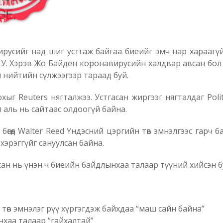
ирусийг над шиг устгаж байгаа биеийг эмч нар хараагү
НУ. Хэрэв Жо Байден коронавирусийн халдвар авсан бол 
 нийтийн сүлжээгээр тараад буй.
хыг Reuters нягталжээ. Устгасан жиргээг нягталдаг Po
эл аль нь сайтаас олдоогүй байна.
өгөөд Walter Reed Үндэсний цэргийн төв эмнэлгээс гарч 
хэрэггүйг сануулсан байна.
н нь үнэн ч биеийн байдлынхаа талаар түүний хийсэн бус
төв эмнэлэг рүү хүргэгдэж байхдаа “маш сайн байна”
нхаа талаар “гайхалтай”