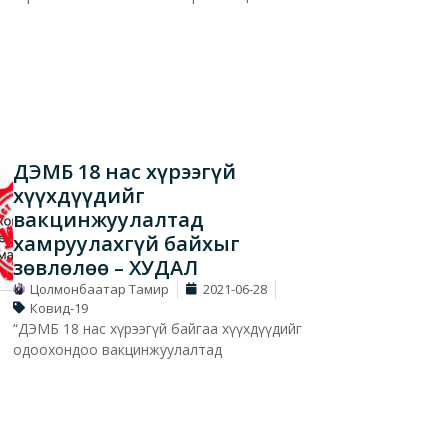
ДЭМБ 18 нас хүрээгүй
хүүхдүүдийг
вакцинжуулалтад
хамруулахгүй байхыг
зөвлөлөө – ХУДАЛ
Цолмонбаатар Тамир
2021-06-28
Ковид-19
“ДЭМБ 18 нас хүрээгүй байгаа хүүхдүүдийг
одоохондоо вакцинжуулалтад