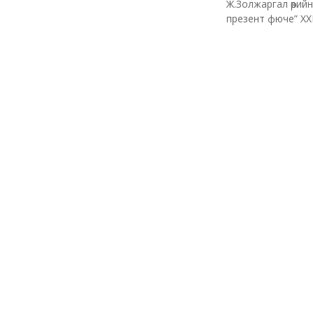
Ж.Золжаргал өөрийн
презент фюче” ХХ
даланг хийх ТЭЗҮ-
ДЭМБ дара
цар тахал 
ХЭЛЭЭГҮЙ
Цолмонбаатар 
Ковид-19
Нийгмийн сүлжээн
ДЭМБ-ын ХБХ дээр
аймшигт тахал ой
дэлхий эртхэн мэг
палхийтэл мэдэгд
Брифинг болно! гэ
мэдээлэлд 2020.09
цагийн байдлаар 2
шэйрлэжээ. Өчигдө
өдөр Женев хотно
бага […]