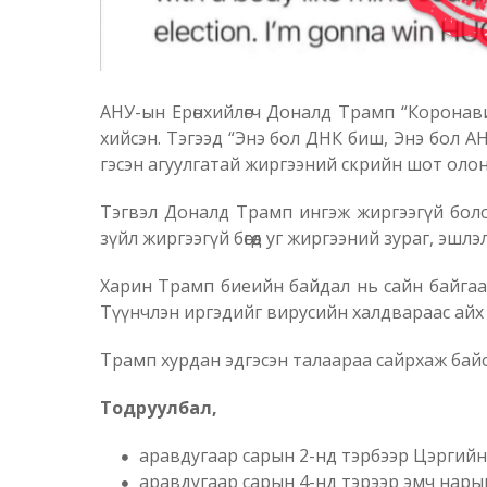
АНУ-ын Ерөнхийлөгч Доналд Трамп “Коронав
хийсэн. Тэгээд “Энэ бол ДНК биш, Энэ бол А
гэсэн агуулгатай жиргээний скрийн шот олон
Тэгвэл Доналд Трамп ингэж жиргээгүй боло
зүйл жиргээгүй бөгөөд уг жиргээний зураг, эшл
Харин Трамп биеийн байдал нь сайн байгаа б
Түүнчлэн иргэдийг вирусийн халдвараас айх 
Трамп хурдан эдгэсэн талаараа сайрхаж байса
Тодруулбал,
аравдугаар сарын 2-нд тэрбээр Цэргийн 
аравдугаар сарын 4-нд тэрээр эмч нары