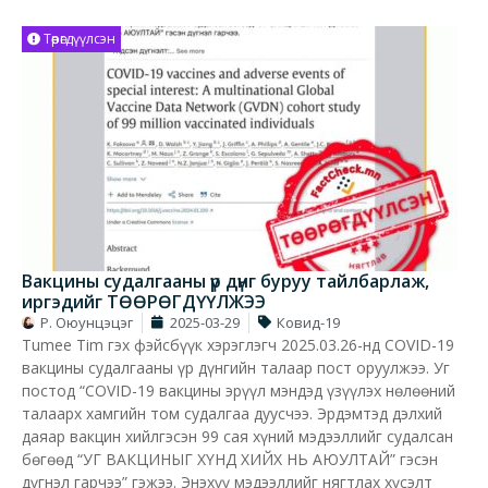
Төөрөгдүүлсэн
Вакцины судалгааны үр дүнг буруу тайлбарлаж,
иргэдийг ТӨӨРӨГДҮҮЛЖЭЭ
Р. Оюунцэцэг
2025-03-29
Ковид-19
Tumee Tim гэх фэйсбүүк хэрэглэгч 2025.03.26-нд COVID-19
вакцины судалгааны үр дүнгийн талаар пост оруулжээ. Уг
постод “COVID-19 вакцины эрүүл мэндэд үзүүлэх нөлөөний
талаарх хамгийн том судалгаа дуусчээ. Эрдэмтэд дэлхий
даяар вакцин хийлгэсэн 99 сая хүний мэдээллийг судалсан
бөгөөд “УГ ВАКЦИНЫГ ХҮНД ХИЙХ НЬ АЮУЛТАЙ” гэсэн
дүгнэл гарчээ” гэжээ. Энэхүү мэдээллийг нягтлах хүсэлт