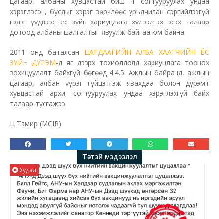
цагаар, албаны хувцастай биш ч согтууруулах ундаа
хэрэглэсэн, бусдыг хэрэг зөрчлөөс урьдчилан сэргийлээгүй
гэдэг үүднээс ёс зүйн хариуцлага хүлээлгэх эсэх талаар
дотоод албаны шалгалтыг явуулж байгаа юм байна.
2011 онд баталсан
ЦАГДААГИЙН АЛБА ХААГЧИЙН ЁС
ЗҮЙН ДҮРЭМ
-д яг дээрх тохиолдолд хариуцлага тооцох
зохицуулалт байхгүй бөгөөд 4.4.5. Ажлын байранд, ажлын
цагаар, албан үүрэг гүйцэтгэж явахдаа болон дүрэмт
хувцастай архи, согтууруулах ундаа хэрэглэхгүй байх
талаар тусгажээ.
Ц.Тамир (MCIR)
Төстэй мэдээлэл
Худал