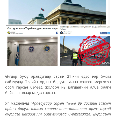
Өчигдөр буюу аравдугаар сарын 21-ний өдөр нэр бүхий
сайтуудад Төрийн ордны баруун талын хашааг мөргөсөн
осол гарсан бөгөөд жолооч нь цагдаагийн алба хаагч
байсан талаар мэдээ гарсан.
Уг мэдээлэлд “
Аравдугаар сарын 18-ны өдөр Засгийн газрын
ордны баруун талын хашааг автомашинаар мөргөсөн тухай
дуудлага цагдаагийн байгууллагад бүртгэгджээ. Дуудлагын