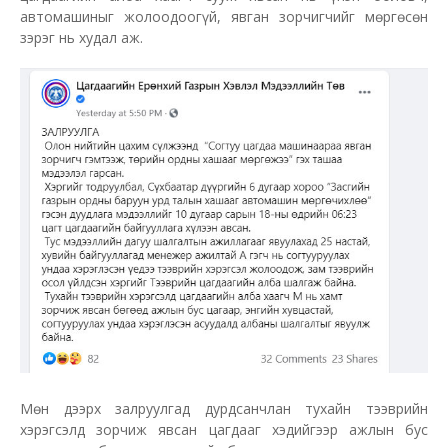
автомашиныг жолоодоогүй, явган зорчигчийг мөргөсөн
зэрэг нь худал аж.
Мөн дээрх залруулгад дурдсанчлан тухайн тээврийн
хэрэгсэлд зорчиж явсан цагдааг хэдийгээр ажлын бус