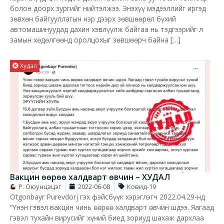
болон доорх зургийг нийтэлжээ.​ Энэхүү мэдээллийг иргэд
зөвхөн байгууллагын нэр дээрх зөвшөөрөл бүхий
автомашинуудад дахин хэвлүүлж байгаа нь тэдгээрийг л
замын хөдөлгөөнд оролцохыг зөвшөөрч байна […]
Худал
Вакцин өөрөө халдварт өвчин – ХУДАЛ
Р. Оюунцэцэг
2022-06-08
Ковид-19
Otgonbayr Purevdorj гэх фэйсбүүк хэрэглэгч 2022.04.29-нд
“Үнэн гэвэл вакцин чинь өөрөө халдварт өвчин шдээ. Яагаад
гэвэл тухайн вирусийг хүний биед зориуд шахаж дархлаа