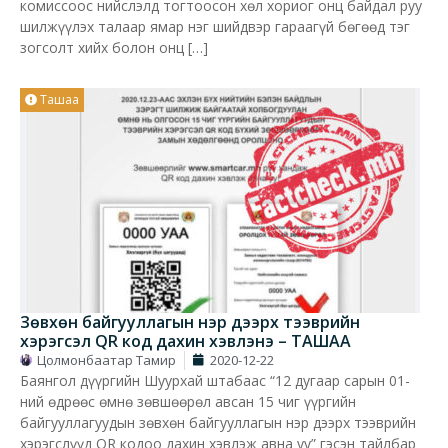
комиссоос нийслэлд тогтоосон хөл хориог онц байдал руу
шилжүүлэх талаар ямар нэг шийдвэр гараагүй бөгөөд тэг
зогсолт хийх болон онц […]
Ташаа
Зөвхөн байгууллагын нэр дээрх тээврийн
хэрэгсэл QR код дахин хэвлэнэ – ТАШАА
Цолмонбаатар Тамир
2020-12-22
Баянгол дүүргийн Шуурхай штабаас “12 дугаар сарын 01-
ний өдрөөс өмнө зөвшөөрөл авсан 15 чиг үүргийн
байгууллагуудын зөвхөн байгууллагын нэр дээрх тээврийн
хэрэгслүүд QR кодоо дахин хэвлэж авна уу” гэсэн тайлбар