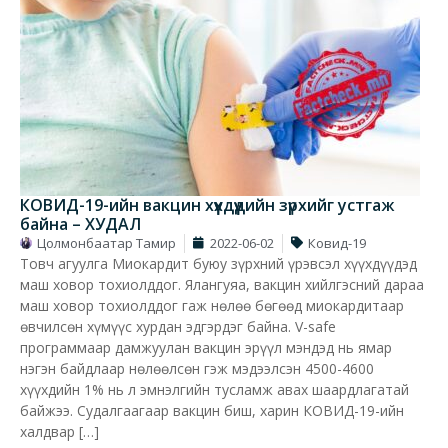
КОВИД-19-ийн вакцин хүүхдүүдийн зүрхийг устгаж
байна – ХУДАЛ
Цолмонбаатар Тамир
2022-06-02
Ковид-19
Товч агуулга Миокардит буюу зүрхний үрэвсэл хүүхдүүдэд
маш ховор тохиолддог. Ялангуяа, вакцин хийлгэсний дараа
маш ховор тохиолддог гаж нөлөө бөгөөд миокардитаар
өвчилсөн хүмүүс хурдан эдгэрдэг байна. V-safe
программаар дамжуулан вакцин эрүүл мэндэд нь ямар
нэгэн байдлаар нөлөөлсөн гэж мэдээлсэн 4500-4600
хүүхдийн 1% нь л эмнэлгийн тусламж авах шаардлагатай
байжээ. Судалгаагаар вакцин биш, харин КОВИД-19-ийн
халдвар […]