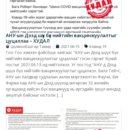
АНУ-ын Дээд шүүх бүх нийтийн вакцинжуулалтыг
цуцаллаа – ХУДАЛ
Цолмонбаатар Тамир
2021-06-15
Ковид-19
Гоо Гоо хэмээн фэйсбүүк хаягаас “АНУ-ын Дээд шүүх бүх
нийтийн вакцинжуулалтыг цуцаллаа” гэсэн гарчиг бүхий
постыг 2021.06.13-нд нийтэлжээ. Уг постод “АНУ-д Дээд
шүүх бүх нийтийн вакцинжуулалтыг цуцалжээ. Билл Гейтс,
АНУ-ын Халдвар судлалын ахлах мэргэжилтэн Фаучи, Биг
Фарма нар АНУ-ын Дээд шүүхэд өнгөрсөн 32 жилийн
хугацаанд хийсэн бүх вакцинууд нь иргэдийн эрүүл мэндэд
аюулгүй байсныг нотолж […]
Худал