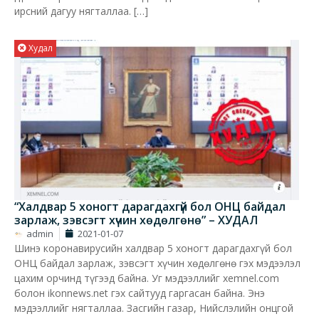
ирсний дагуу нягталлаа. […]
Худал
“Халдвар 5 хоногт дарагдахгүй бол ОНЦ байдал
зарлаж, зэвсэгт хүчин хөдөлгөнө” – ХУДАЛ
admin
2021-01-07
Шинэ коронавирусийн халдвар 5 хоногт дарагдахгүй бол
ОНЦ байдал зарлаж, зэвсэгт хүчин хөдөлгөнө гэх мэдээлэл
цахим орчинд түгээд байна. Уг мэдээллийг xemnel.com
болон ikonnews.net гэх сайтууд гаргасан байна. Энэ
мэдээллийг нягталлаа. Засгийн газар, Нийслэлийн онцгой