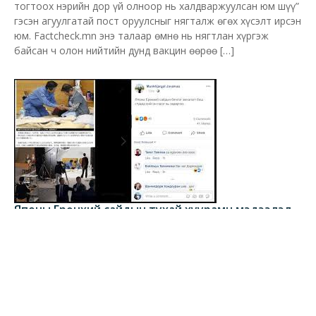
тогтоох нэрийн дор үй олноор нь халдваржуулсан юм шүү”
гэсэн агуулгатай пост оруулсныг нягталж өгөх хүсэлт ирсэн
юм. Factcheck.mn энэ талаар өмнө нь нягтлан хүргэж
байсан ч олон нийтийн дунд вакцин өөрөө […]
Японы Ерөнхий сайдын тухай хуурамч мэдээлэл
Монголд түгээжээ
Э. Болор-Од
2020-03-17
Тэгвэл уг мэдээллийг нягталж шалгахад зураг эвлүүлсэн
байжээ. Мөн япон хэл дээрх текстэд Ерөнхий сайд гамшиг
болсон газартай танилцсан тухай л өгүүлжээ. Харин түүний
доод хэсгийн зургийг эвлүүлэн хуурамчаар хийжээ. Уг
зурган дээрх үйл явдал бол 2019 оны 10 сарын 17-ны өдөр