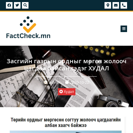
Засгийн газрын ордныг мөргөсөн жолооч
цагдаа байсан гэдэг ХУДАЛ
admin
2020-10-22
Худал