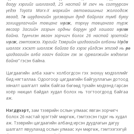
дагуу хэргийг шалгахад, 25 настай М гэгч нь согтуурсан
үедээ Toyota Marx-X маркийн автомашиныг жолоодож
яваад, Төв шуудангийн уулзварын дунд байрлах түмб буюу
зохицуулагчийн тавцанг мөргөж, тэрхүү тавцангаа түрж
явсаар Засгийн газрын ордны баруун урд хашааг мөргөсөн
байна. Түүнчлэн явган зорчигч болох 26 настай эрэгтэйг
мөргөж, гэмтээжээ. Хэргийг Тээврийн цагдаагийн албаны Мөрдөн
шалгах хэсэгт шалгаж байгаа ба хэрэг үйлдсэн этгээд нь өөрөө
цагдаагийн алба хаагч байсан гэх эх сурвалжийн мэдээлэл
байна”
гэсэн байна.
Цагдаагийн алба хаагч холбогдсон гэх энэхүү мэдээллийг
бид нягталлаа. Одоогоор цагдаагийн байгууллагын дотоод
хяналт шалгалт хийж байгаа бөгөөд тухайн мэдээнд гарсан
хоёр нөхцөл байдал худал болох нь тогтоогдоод байгаа
аж.
Нэгдүгээрт,
зам тээврийн ослын улмаас явган зорчигч
болох 26 настай эрэгтэйг мөргөж, гэмтээсэн гэдэг нь худал
аж. Тээврийн цагдаагийн албанд ирсэн дуудлагын дагуу
шалгалт явуулахад ослын улмаас хүн мөргөж, гэмтээгээгүй