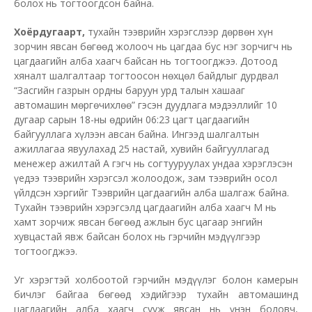
болох нь тогтоогдсон байна.
Хоёрдугаарт,
тухайн тээврийн хэрэгслээр дөрвөн хүн
зорчин явсан бөгөөд жолооч нь цагдаа бус нэг зорчигч нь
цагдаагийн алба хаагч байсан нь тогтоогджээ. Дотоод
хяналт шалгалтаар тогтоосон нөхцөл байдлыг дурдвал
“Засгийн газрын ордны баруун урд талын хашааг
автомашин мөргөчихлөө” гэсэн дуудлага мэдээллийг 10
дугаар сарын 18-ны өдрийн 06:23 цагт цагдаагийн
байгууллага хүлээн авсан байна. Ингээд шалгалтын
ажиллагаа явуулахад 25 настай, хувийн байгууллагад
менежер ажилтай А гэгч нь согтууруулах ундаа хэрэглэсэн
үедээ тээврийн хэрэгсэл жолоодож, зам тээврийн осол
үйлдсэн хэргийг Тээврийн цагдаагийн алба шалгаж байна.
Тухайн тээврийн хэрэгсэлд цагдаагийн алба хаагч М нь
хамт зорчиж явсан бөгөөд ажлын бус цагаар энгийн
хувцастай явж байсан болох нь гэрчийн мэдүүлгээр
тогтоогджээ.
Уг хэрэгтэй холбоотой гэрчийн мэдүүлэг болон камерын
бичлэг байгаа бөгөөд хэдийгээр тухайн автомашинд
цагдаагийн алба хаагч сууж явсан нь үнэн боловч,