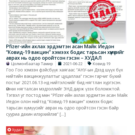
Pfizer-ийн ахлах эрдэмтэн асан Майк Иедон
“Ковид-19 вакцин” хэмээх бодис тарьсан хүмүүсийг
аврах нь одоо оройтсон гэсэн – ХУДАЛ
Цолмонбаатар Тамир
2021-06-22
Ковид-19
Гоо Гоо хэмээн фэйсбүүк хаягаас “АНУ-ын Дээд шүүх бүх
нийтийн вакцинжуулалтыг цуцаллаа” гэсэн гарчиг бүхий
постыг 2021.06.13-нд нийтэлснийг бид нягтлан хүргэсэн.
Өмнөх нягталсан мэдээллийг ЭНД дарж үзэх боломжтой.
Тэгвэл уг постод мөн “Pfizer-ийн ахлах эрдэмтэн асан Майк
Иедон олон нийтэд “Ковид-19 вакцин” хэмээх бодис
тарьсан хүмүүсийг аврах нь одоо оройтсон гэсэн байр
сууриа дахин илэрхийлэв” […]
Худал