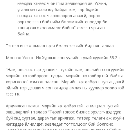
нээхдээ хэнээс ч битгий зөвшөөрөл ав. Үсчин,
угаалгын газар юу байдаг юм, тэр бүгдийг
нээхдээ хэнээс ч зөвшөөрөл авахгүй, өөрөө
өөртөө эзэн байх ийм боломжийг өнөөдөр би
таньд олгохоо амалж байна” хэмээн ярьсан
байна.
Тэгвэл ингэж амлалт өгч болох эсэхийг бид нягталлаа.
Монгол Улсын Их Хурлын сонгуулийн тухай хуулийн 38.2-т
“Нам, эвслээс нэр дэвшигч тухайн нам, эвслийн сонгуулийн
мөрийн хөтөлбөрөөс тусдаа мөрийн хөтөлбөртэй байхыг
хориглоно” хэмээн заасан. Мөрийн хөтөлбөрт тусгагдаагүй
зүйлийг нэр дэвшигч сонгогчдод амлах нь хуулиар хориотой
гэсэн үг.
Ардчилсан намын мөрийн хөтөлбөртэй танилцвал тусгай
зөвшөөрлийн талаар “Төрийн зүгээс бизнес эрхлэгчдэд үзүүлж
буй хүнд суртал, дарамтыг арилгаж, татвар төлөгч аж ахуйн
нэгжүүддээ үйлчилдэг, зөвлөдөг тогтолцоог бий болгоно.