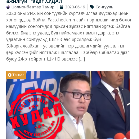
ажилгүй” гэдэг ХУДАЛ
Цолмонбаатар Тамир
2020-06-19
Сонгууль
2020 оны УИХ-ын сонгуулийн сурталчилгаа дуусахад цөөн
хоног үлдээд байна. Factcheck.mn сайт нэр дэвшигчид болон
намуудын сонгогчдод ярьсан зүйлээс нягтлан хүргэж байгаа
билээ. Бид энэ удаад Бүгд найрамдах намын дарга, энэ
удаагийн сонгуульд ШИНЭ-ээс өрсөлдөж буй
Б.Жаргалсайхан тус эвслийн нэр дэвшигчдийн уулзалтын
үеэр хэлсэн үгийг нягталж шалгалаа. Тэрбээр Сүхбаатар дүүрэг
буюу 24-р тойрогт ШИНЭ эвслээс […]
Ташаа