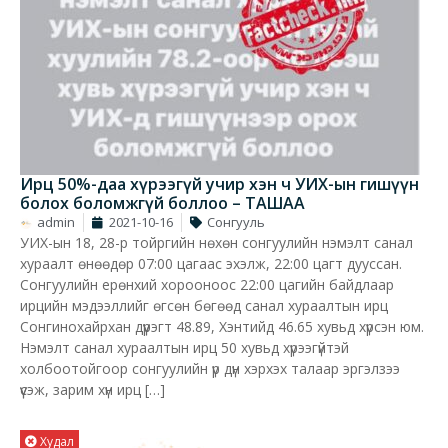
Ирц 50%-даа хүрээгүй учир хэн ч УИХ-ын гишүүн
болох боломжгүй боллоо – ТАШАА
admin
2021-10-16
Сонгууль
УИХ-ын 18, 28-р тойргийн нөхөн сонгуулийн нэмэлт санал
хураалт өнөөдөр 07:00 цагаас эхэлж, 22:00 цагт дууссан.
Сонгуулийн ерөнхий хорооноос 22:00 цагийн байдлаар
ирцийн мэдээллийг өгсөн бөгөөд санал хураалтын ирц
Сонгинохайрхан дүүрэгт 48.89, Хэнтийд 46.65 хувьд хүрсэн юм.
Нэмэлт санал хураалтын ирц 50 хувьд хүрээгүйтэй
холбоотойгоор сонгуулийн үр дүн хэрхэх талаар эргэлзээ
үүсэж, зарим хүн ирц […]
Худал