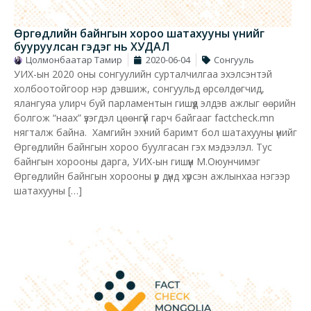
Өргөдлийн байнгын хороо шатахууны үнийг
бууруулсан гэдэг нь ХУДАЛ
Цолмонбаатар Тамир
2020-06-04
Сонгууль
УИХ-ын 2020 оны сонгуулийн сурталчилгаа эхэлсэнтэй
холбоотойгоор нэр дэвшиж, сонгуульд өрсөлдөгчид,
ялангуяа улирч буй парламентын гишүүд элдэв ажлыг өөрийн
болгож “наах” үзэгдэл цөөнгүй гарч байгааг factcheck.mn
нягталж байна. Хамгийн эхний баримт бол шатахууны үнийг
Өргөдлийн байнгын хороо буулгасан гэх мэдээлэл. Тус
байнгын хорооны дарга, УИХ-ын гишүүн М.Оюунчимэг
Өргөдлийн байнгын хорооны үр дүнд хүрсэн ажлынхаа нэгээр
шатахууны […]