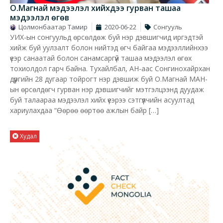
О.Магнай мэдээлэл хийхдээ гурван ташаа
мэдээлэл өгөв
Цолмонбаатар Тамир
2020-06-22
Сонгууль
УИХ-ын сонгуульд өрсөлдөж буй нэр дэвшигчид иргэдтэй
хийж буй уулзалт болон нийтэд өгч байгаа мэдээллийнхээ
үеэр санаатай болон санамсаргүй ташаа мэдээлэл өгөх
тохиолдол гарч байна. Тухайлбал, АН-аас Сонгинохайрхан
дүүргийн 28 дугаар тойрогт нэр дэвшиж буй О.Магнай МАН-
ын өрсөлдөгч гурван нэр дэвшигчийг мэтгэлцээнд дуудаж
буй талаараа мэдээлэл хийх үеэрээ сэтгүүлчийн асуултад
хариулахдаа “Өөрөө өөртөө ажлын байр […]
Худал