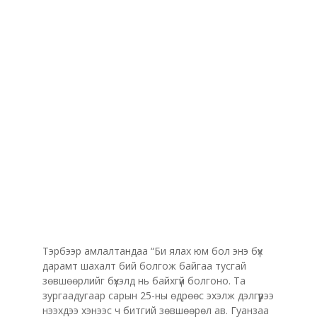
Тэрбээр амлалтандаа “Би ялах юм бол энэ бүх
дарамт шахалт бий болгож байгаа тусгай
зөвшөөрлийг бүхэлд нь байхгүй болгонo. Та
зургаадугаар сарын 25-ны өдрөөс эхэлж дэлгүүрээ
нээхдээ хэнээс ч битгий зөвшөөрөл ав. Гуанзаа