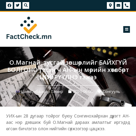
О.Магнай, тусгай зөвшөөрлийг БАЙХГҮЙ
БОЛГОНО гэсэн ч АН-ын мөрийн хөтөлбөрт
ЦӨӨРҮҮЛНЭ гэжээ
Цолмонбаатар Тамир
2020-06-06
Сонгууль
УИХ-ын 28 дугаар тойрог буюу Сонгинохайрхан дүүрэгт АН-
аас нэр дэвшиж буй О.Магнай дараах амлалтыг иргэдэд
өгсөн бичлэгээ олон нийтийн сүлжээгээр цацжээ.