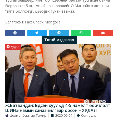
Тусгай зөвшөөрлийн тоог цөөрүүлнэ” хэмээн тусгасан байна.
Өөрөөр хэлбэл, тусгай зөвшөөрлийг О.Магнайн хэлсэн шиг
“алга болгохгүй”, цөөрүүлэх тухай заажээ.
Бэлтгэсэн: Fact Check Mongolia
Төстэй мэдээлэл
Худал
Ж.Батзандан: Үндсэн хуульд 4-5 нэмэлт өөрчлөлт
ШИНЭ намын санаачилгаар орсон – ХУДАЛ
Цолмонбаатар Тамир
2020-06-04
Сонгууль