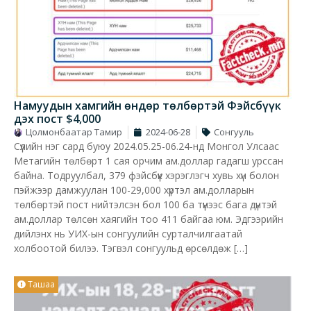
Намуудын хамгийн өндөр төлбөртэй Фэйсбүүк
дэх пост $4,000
Цолмонбаатар Тамир
2024-06-28
Сонгууль
Сүүлийн нэг сард буюу 2024.05.25-06.24-нд Монгол Улсаас
Метагийн төлбөрт 1 сая орчим ам.доллар гадагш урссан
байна. Тодруулбал, 379 фэйсбүүк хэрэглэгч хувь хүн болон
пэйжээр дамжуулан 100-29,000 хүртэл ам.долларын
төлбөртэй пост нийтэлсэн бол 100 ба түүнээс бага дүнтэй
ам.доллар төлсөн хаягийн тоо 411 байгаа юм. Эдгээрийн
дийлэнх нь УИХ-ын сонгуулийн сурталчилгаатай
холбоотой билээ. Тэгвэл сонгуульд өрсөлдөж […]
Ташаа