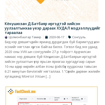
Кёкүшюзан Д.Батбаяр иргэдтэй хийсэн
уулзалтынхаа үеэр дараах ХУДАЛ мэдээллүүдийг
тараалаа
Цолмонбаатар Тамир
2020-06-17
Сонгууль
Бид нэр дэвшигчдийн ярианд дурдагдаж буй баримтууд үнэн
эсэхийг нягтлан хүргэж байгаа билээ. Тэгвэл бид энэ удаад
2020 оны УИХ-ын сонгуулийн 27-р тойрогт Ардчилсан
намаас нэр дэвшиж буй Кёкүшюзан Д.Батбаярын иргэдтэй
хийсэн уулзалтын үеэр ярьсан яриагаа зургадугаар сарын
10-ны өдөр өөрийн албан ёсны фэйсбүүк хуудаснаа тавьсан
6:21 минутын бичлэгийг нягталлаа. 1.”Сүүлийн дөрвөн жилийн
хугацаанд Монгол Улсын […]