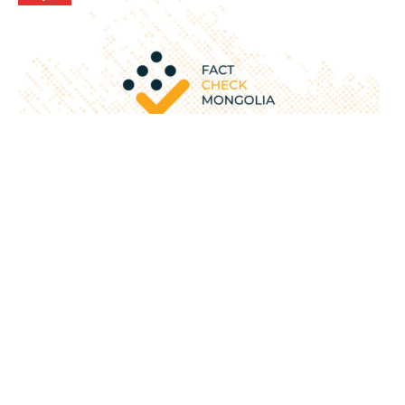
Б.Жаргалсайханы хэлсэн “хүүхэд залуучууд бүгд
ажилгүй” гэдэг ХУДАЛ
Цолмонбаатар Тамир
2020-06-19
Сонгууль
2020 оны УИХ-ын сонгуулийн сурталчилгаа дуусахад цөөн
хоног үлдээд байна. Factcheck.mn сайт нэр дэвшигчид болон
намуудын сонгогчдод ярьсан зүйлээс нягтлан хүргэж байгаа
билээ. Бид энэ удаад Бүгд найрамдах намын дарга, энэ
удаагийн сонгуульд ШИНЭ-ээс өрсөлдөж буй
Б.Жаргалсайхан тус эвслийн нэр дэвшигчдийн уулзалтын
үеэр хэлсэн үгийг нягталж шалгалаа. Тэрбээр Сүхбаатар дүүрэг
буюу 24-р тойрогт ШИНЭ эвслээс […]