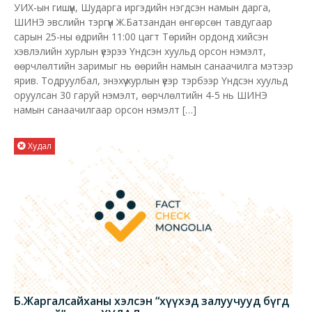
УИХ-ын гишүүн, Шударга иргэдийн нэгдсэн намын дарга,
ШИНЭ эвслийн тэргүүн Ж.Батзандан өнгөрсөн тавдугаар
сарын 25-ны өдрийн 11:00 цагт Төрийн ордонд хийсэн
хэвлэлийн хурлын үеэрээ Үндсэн хуульд орсон нэмэлт,
өөрчлөлтийн заримыг нь өөрийн намын санаачилга мэтээр
ярив. Тодруулбал, энэхүү хурлын үеэр тэрбээр Үндсэн хуульд
оруулсан 30 гаруй нэмэлт, өөрчлөлтийн 4-5 нь ШИНЭ
намын санаачилгаар орсон нэмэлт […]
Худал
Б.Жаргалсайханы хэлсэн “хүүхэд залуучууд бүгд