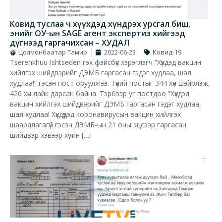
Ковид туслаа ч хүүхдэд хүндрэх урсгал биш,
энийг ОУ-ын SAGE агент экспертиз хийгээд
дүгнээд гаргачихсан – ХУДАЛ
Цолмонбаатар Тамир
2022-06-23
Ковид-19
Tserenkhuu Ishtseden гэх фэйсбүүк хэрэглэгч “Хүүхдэд вакцин
хийлгэх шийдвэрийг ДЭМБ гаргасан гэдэг худлаа, шал
худлаа!” гэсэн пост оруулжээ. Түүний постыг 344 хүн шэйрлэж,
426 хүн лайк дарсан байна. Тэрбээр уг постдоо “Хүүхдэд
вакцин хийлгэх шийдвэрийг ДЭМБ гаргасан гэдэг худлаа,
шал худлаа! Хүүхдүүдэд коронавирусын вакцин хийлгэх
шаардлагагүй гэсэн ДЭМБ-ын 21 оны эцсээр гаргасан
шийдвэр хэвээр хүчин […]