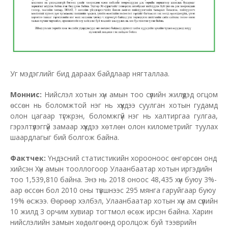
Уг мэдэглийг бид дараах байдлаар нягталлаа.
Моннис:
Нийслэл хотын хүн амын тоо сүүлийн жилүүдэд огцом
өссөн нь боломжтой нэг нь хүүхдээ суулган хотын гудамд
олон цагаар түгжрэн, боломжгүй нэг нь халтиргаа гулгаа,
гэрэлтүүлэггүй замаар хүүхдээ хөтлөн олон километрийг туулах
шаардлагыг бий болгож байна.
Фактчек:
Үндэсний статистикийн хорооноос өнгөрсөн онд
хийсэн Хүн амын тооллогоор Улаанбаатар хотын иргэдийн
тоо 1,539,810 байна. Энэ нь 2018 оноос 48,435 хүн буюу 3%-
аар өссөн бол 2010 оны түвшнээс 295 мянга гаруйгаар буюу
19% өсжээ. Өөрөөр хэлбэл, Улаанбаатар хотын хүн ам сүүлийн
10 жилд 3 орчим хувиар тогтмол өсөж ирсэн байна. Харин
нийслэлийн замын хөдөлгөөнд оролцож буй тээврийн