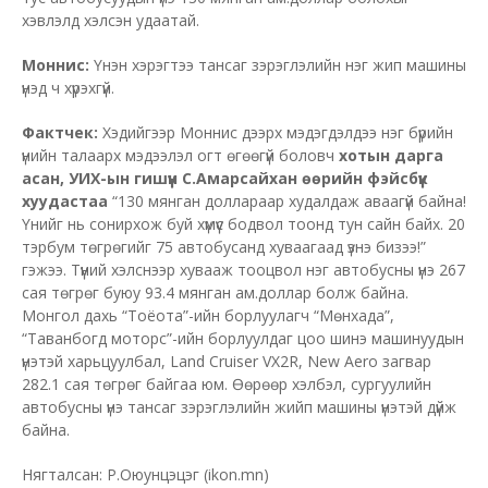
хэвлэлд хэлсэн удаатай.
Моннис:
Үнэн хэрэгтээ тансаг зэрэглэлийн нэг жип машины
үнэд ч хүрэхгүй.
Фактчек:
Хэдийгээр Моннис дээрх мэдэгдэлдээ нэг бүрийн
үнийн талаарх мэдээлэл огт өгөөгүй боловч
хотын дарга
асан, УИХ-ын гишүүн С.Амарсайхан өөрийн фэйсбүүк
хуудастаа
“130 мянган доллараар худалдаж аваагүй байна!
Үнийг нь сонирхож буй хүмүүс бодвол тоонд тун сайн байх. 20
тэрбум төгрөгийг 75 автобусанд хуваагаад үзнэ бизээ!”
гэжээ. Түүний хэлснээр хувааж тооцвол нэг автобусны үнэ 267
сая төгрөг буюу 93.4 мянган ам.доллар болж байна.
Монгол дахь “Тоёота”-ийн борлуулагч “Мөнхада”,
“Таванбогд моторс”-ийн борлуулдаг цоо шинэ машинуудын
үнэтэй харьцуулбал, Land Cruiser VX2R, New Aero загвар
282.1 сая төгрөг байгаа юм. Өөрөөр хэлбэл, сургуулийн
автобусны үнэ тансаг зэрэглэлийн жийп машины үнэтэй дүйж
байна.
Нягталсан: Р.Оюунцэцэг (ikon.mn)