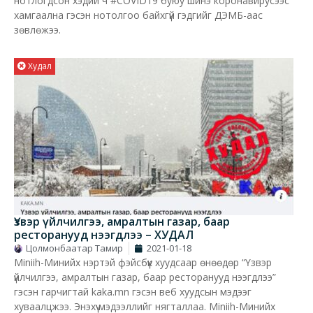
нотлогдсон хэдий ч #COVID19 буюу шинэ коронавирусээс
хамгаална гэсэн нотолгоо байхгүй гэдгийг ДЭМБ-аас
зөвлөжээ.
Худал
Үзвэр үйлчилгээ, амралтын газар, баар
ресторанууд нээгдлээ – ХУДАЛ
Цолмонбаатар Тамир
2021-01-18
Miniih-Минийх нэртэй фэйсбүүк хуудсаар өнөөдөр “Үзвэр
үйлчилгээ, амралтын газар, баар ресторанууд нээгдлээ”
гэсэн гарчигтай kaka.mn гэсэн веб хуудсын мэдээг
хуваалцжээ. Энэхүү мэдээллийг нягталлаа. Miniih-Минийх