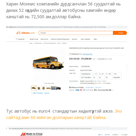
Харин Моннис компанийн дурдсанчлан 56 суудалтай нь
дөхөх 52 хүүхдийн суудалтай автобусны хамгийн өндөр
ханштай нь 72,500 ам.доллар байна.
Тус автобус нь euro4 стандартын хөдөлгүүртэй ажээ.
Энэ
сайтад мөн 60 мянган долларын ханштай байна
.