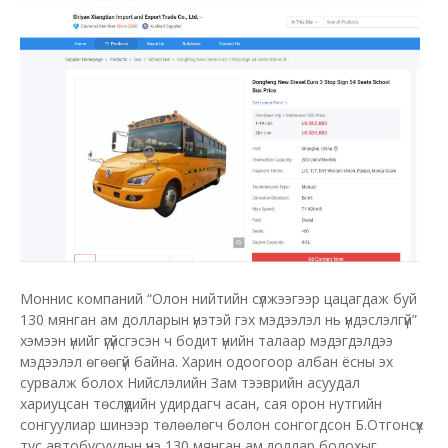
Моннис компаний “Олон нийтийн сүлжээгээр цацагдаж буй
130 мянган ам долларын үнэтэй гэх мэдээлэл нь үндэслэлгүй”
хэмээн үнийг үгүйсгэсэн ч бодит үнийн талаар мэдэгдэлдээ
мэдээлэл өгөөгүй байна. Харин одоогоор албан ёсны эх
сурвалж болох Нийслэлийн Зам тээврийн асуудал
хариуцсан төслүүдийн удирдагч асан, сая орон нутгийн
сонгуулиар шинээр төлөөлөгч болон сонгогдсон Б.Отгонсүх
тус автобусуудын үнэ 130 мянган ам.доллар болохыг