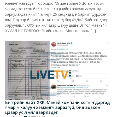
нээвэл” нэвтрүүлэгт орохдоо “Эгийн голын УЦС-ын төсөл
яагаад зогссон бэ?” гэсэн сэтгүүлчийн ганцхан асуултад
хариулахдаа нийт 1 минут 26 секундэд 9 баримт дурдсан
юм. Тэдгээр баримтыг нягтлахад бүгд ХУДАЛ байгааг доор
харуулав. 1.“ОХУ-ын хил дээр шахуу шүү дээ Эг гол маань” –
ХУДАЛ НОТОЛГОО: “Эгийн гол нь Монгол орны […]
Биггрийн лайт ХХК: Манай компани хотын даргад
ямар ч халуун хэмжигч зараагүй, бид зөвхөн
цэвэр ус л үйлдвэрлэдэг