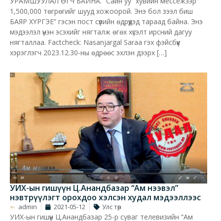
УРАМШУУЛАЛ ӨГЧ БАЙНА. “Сайн уу” хувийн мессежээр
1,500,000 төгрөгийг шууд хожоорой. Энэ бол зээл биш
БАЯР ХҮРГЭЕ” гэсэн пост сүүлийн өдрүүдэд тараад байна. Энэ
мэдээлэл үнэн эсэхийг нягталж өгөх хүсэлт ирсний дагуу
нягталлаа. Factcheck: Nasanjargal Saraa гэх фэйсбүүк
хэрэглэгч 2023.12.30-ны өдрөөс эхлэн дээрх […]
УИХ-ын гишүүн Ц.Анандбазар “Ам нээвэл”
нэвтрүүлэгт орохдоо хэлсэн худал мэдээллээс
admin
2021-05-12
Улс төр
УИХ-ын гишүүн Ц.Анандбазар 25-р суваг телевизийн “Ам