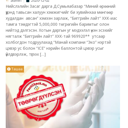
admin
2020-12-02
Нийслэлийн Засаг дарга Д.Сумьяабазар “Миний өрөөний
үүдэнд тавьсан халуун хэмжигчийг би хувийнхаа мөнгөөр
худалдан авсан” хэмээн зарлаж, “Биггрийн лайт” ХХК-иас
тамга тэмдэгтэй 5,000,000 төгрөгийн баримтыг олон
нийтэд дэлгэсэн. Хотын даргын уг мэдээлэл үнэн эсэхийг
нягталж “Биггрийн лайт” ХХК-тай 969920** утсаар
холбогдон тодруулахад “Манай компани “Эко” нэртэй
цэвэр ус болон “ICE” нэрийн баллонтой цэвэр усыг
үйлдвэрлэж, түгээх […]
Ташаа