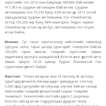
хэрэгслийн тоо 2010 оны байдлаар 568,866 байгаагийн
417,383 нь суудлын автомашин байгаа юм. Суудлан
автомашины тоо 19,393 буюу 4.6% өссөн дүн. 2012 онтой
харьцуулахад суудлын автомашины тоо Улаанбаатар
хотод 159,256-аар буюу 38% нэмэгджээ. Эндээс харвал
Улаанбаатар хотын хүн ам бус, автомашины тоо огцом
өссөн байна.
Моннис:
Тус төсөл хэрэгжсэнээр нийслэлийн хэмжээнд
сургууль эхлэх, тарах цагаар сурагчдийг тээвэрлэж байгаа
100,000 гаран мянган тээврийн хэрэгслийг замын
хөдөлгөөнд оролцох шаардлагагүй болгож үүнээс үүдэлтэй авто
замын түгжрэл 10-20 хувиар буурах боломжтой гэж
судалгааны дүгнэлт байдаг.
Фактчек:
Тэгвэл өнгөрсөн жил 33 чиглэлд 40 автобус
сурагчдад үйлчилсэн бөгөөд өдөрт давхардсан тоогоор
5,000 хүүхэд сургуулийн автобусаар зорчиж байсан талаар
Нийслэлийн тээврийн үйлчилгээний газрын Тээврийн
төлөвлөлт, технологийн хэлтсийн дарга С.Цэцэгмаа
iKon.mn сайтад өгсөн тодруулгадаа дурдсан. Энэхүү