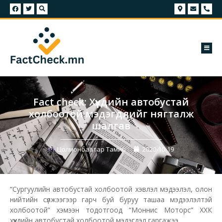
Fact check: Хүүхдийн автобустай
холбоотой мэдэгдлийг нягталж
шалгав
Цолмонбаатар Тамир
2020-10-19
“Сургуулийн автобустай холбоотой хэвлэл мэдээлэл, олон
нийтийн сүлжээгээр гарч буй буруу ташаа мэдээлэлтэй
холбоотой” хэмээн тодотгоод “Моннис Моторс” ХХК
хүүхдийн автобустай холбоотой мэдэгдэл гаргажээ.