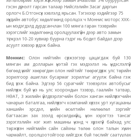
хөтөлбөрийг хэрэгжүүлснээр замын ачааллыг 3% бууруулсан
гэсэн дүгнэлт гарсан талаар Нийслэлийн Засаг даргын
орлогч Б.Отгонсүх хэвлэлд ярьсан. Тэгэхээр хэдийгээр 75
хүүхдийн автобус хөдөлгөөнд оролцох ч Моннис моторс ХХК-
ын мэдэгдэлд дурдсанчлан 100 мянга гаран тээврийн
хэрэгслийг хөдөлгөөнд оролцуулахгүйн дээр авто замын
түгжрэл 10-20 хувиар буурна гэдэг нь бодит байдал дээр
асуулт хэвээр үлдэж байна.
Моннис:
Олон нийтийн сүлжээгээр цацагдаж буй 130
мянган ам долларын үнэтэй гэх мэдээлэл нь үндэслэлгүй
бөгөөд үнийг хөөрөгдөн олон нийтийг төөрөгдүүлж улс төрийн
зорилгоор ашиглах бусармаг зорилгыг агуулж байна гэж
бид үзэж байна. Эдгээр 56 сурагчийг тээвэрлэх автобусыг
нийлүүлж буй үнэ нь улс хоорондын тээвэр, гаалийн татвар,
НӨАТ, 3 жилийн үйлдвэрлэгчийн болон ханган нийлүүлэгчийн
чанарын баталгаа, нийлүүлэгч компаний хүлээх урт хугацааны
ханшийн эрсдэл, үнийн өсөлтийн нөлөөлөл зэргийг
багтаасан зах зээлд өрсөлдөхүйц, үнэн хэрэгтээ тансаг
зэрэглэлийн нэг жип машины үнэнд ч хүрэхгүй байхад улс
төржүүлэн нийгмийн сайн сайхны төлөө олон талын хүчин
чармайлт, оролцоотойгоор хийгдэж буй төслийг саатуулах