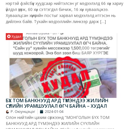
нэртэй фэйсбүүк хуудсаар нийтэлсэн уг мэдээлэлд 66 хүн хариу
үйлдэл үзүүлж, 60 хүн сэтгэгдэл бичиж, 16 хүн хуваалцжээ.
Хуваалцсан хүмүүсийн постыг харвал мэдээлэлд итгэсэн нь
дийлэнх байв. Тухайн мэдээллийн линкээр дарж […]
Худал
БҮХ ТОМ БАНКНУУД АРД ТҮМЭНДЭЭ ЖИЛИЙН
СҮҮЛИЙН УРАМШУУЛАЛ ӨГЧ БАЙНА – ХУДАЛ
Р. Оюунцэцэг
2024-01-04
Олон нийтийн цахим сүлжээнд “МОНГОЛЫН БҮХ ТОМ
БАНКНУУД АРД ТҮМЭНДЭЭ ЖИЛИЙН СҮҮЛИЙН