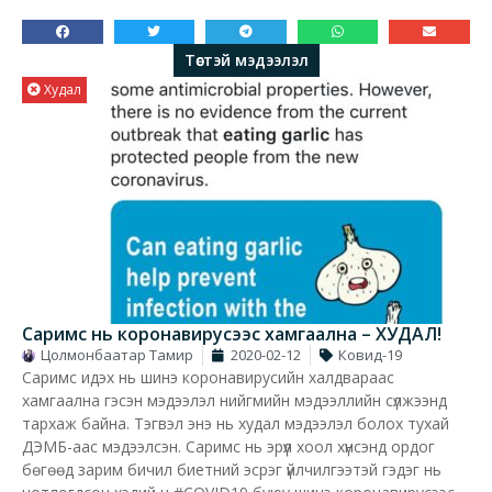
Төстэй мэдээлэл
Худал
Саримс нь коронавирусээс хамгаална – ХУДАЛ!
Цолмонбаатар Тамир
2020-02-12
Ковид-19
Саримс идэх нь шинэ коронавирусийн халдвараас
хамгаална гэсэн мэдээлэл нийгмийн мэдээллийн сүлжээнд
тархаж байна. Тэгвэл энэ нь худал мэдээлэл болох тухай
ДЭМБ-аас мэдээлсэн. Саримс нь эрүүл хоол хүнсэнд ордог
бөгөөд зарим бичил биетний эсрэг үйлчилгээтэй гэдэг нь