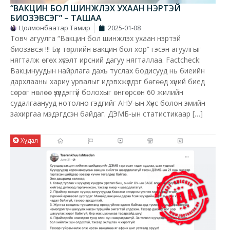
“ВАКЦИН БОЛ ШИНЖЛЭХ УХААН НЭРТЭЙ
БИОЗЭВСЭГ” – ТАШАА
Цолмонбаатар Тамир
2025-01-08
Товч агуулга “Вакцин бол шинжлэх ухаан нэртэй
биозэвсэг!!! Бүх төрлийн вакцин бол хор” гэсэн агуулгыг
нягталж өгөх хүсэлт ирсний дагуу нягталлаа. Factcheck:
Вакцинуудын найрлага дахь туслах бодисууд нь биеийн
дархлааны хариу урвалыг идэвхжүүлдэг бөгөөд хүний биед
сөрөг нөлөө үзүүлдэггүй болохыг өнгөрсөн 60 жилийн
судалгаанууд нотолно гэдгийг АНУ-ын Хүнс болон эмийн
захиргаа мэдэгдсэн байдаг. ДЭМБ-ын статистикаар […]
Худал