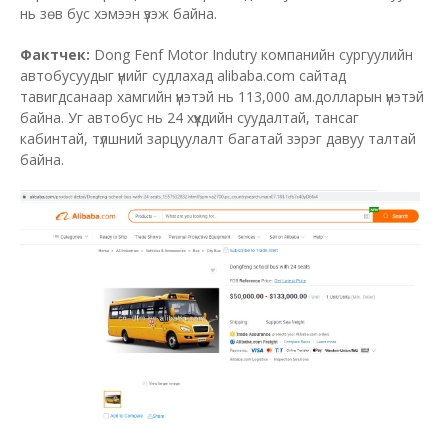
нь зөв бус хэмээн үзэж байна.
Фактчек:
Dong Fenf Motor Indutry компанийн сургуулийн
автобусуудыг үнийг судлахад alibaba.com сайтад
тавигдсанаар хамгийн үнэтэй нь 113,000 ам.долларын үнэтэй
байна.
Уг автобус нь 24 хүүхдийн суудалтай, тансаг
кабинтай, түлшний зарцуулалт багатай зэрэг давуу талтай
байна.