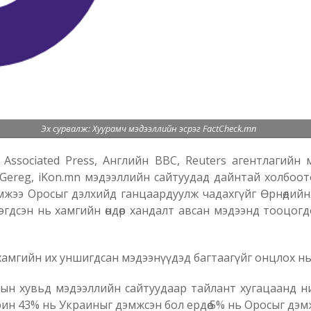
Эх сурвалж: Хуурамч мэдээллийн эсрэг FactCheck.mn
ssociated Press, Английн BBC, Reuters агентлагийн мэ
 Gereg, iKon.mn мэдээллийн сайтуудад дайнтай холбоот
мжээ Оросыг дэлхийд ганцаардуулж чадахгүйг Өрнөдийнх
гдсэн нь хамгийн өндөр хандалт авсан мэдээнд тооцогдо
хамгийн их уншигдсан мэдээнүүдэд багтаагүйг онцлох нь
гын хувьд мэдээллийн сайтуудаар тайлант хугацаанд ни
рин 43% нь Украиныг дэмжсэн бол ердөө 5% нь Оросыг дэм