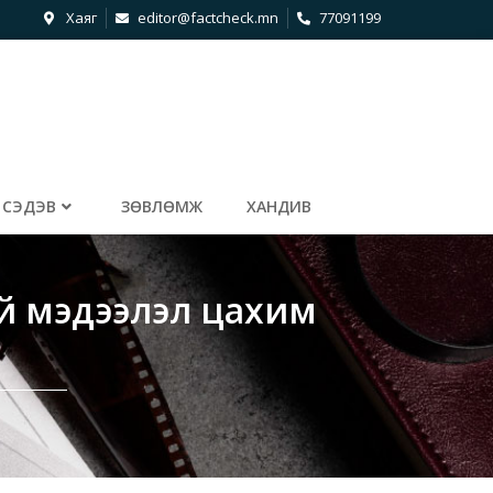
Хаяг
editor@factcheck.mn
77091199
СЭДЭВ
ЗӨВЛӨМЖ
ХАНДИВ
ий мэдээлэл цахим