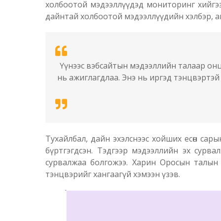
холбоотой мэдээллүүдэд мониторинг хийгэ
дайнтай холбоотой мэдээллүүдийн хэлбэр, аг
Үүнээс вэбсайтын мэдээллийн талаар онцл
нь ажиглагдлаа. Энэ нь иргэд тэнцвэртэй 
Тухайлбал, дайн эхэлснээс хойших есөн са
бүртгэгдсэн. Тэдгээр мэдээллийн эх сурв
сурвалжаа болгожээ. Харин Оросын талын 
тэнцвэрийг хангаагүй хэмээн үзэв.