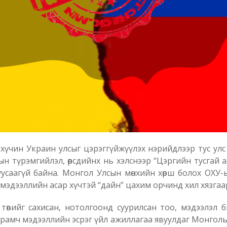
 хүчин Украин улсыг цэрэггүйжүүлэх нэрийдлээр тус улс
н түрэмгийлэл, өөрсдийнх нь хэлснээр “Цэргийн тусгай 
ч дуусаагүй байна. Монгол Улсын мөнхийн хөрш болох ОХ
 мэдээллийн асар хүчтэй “дайн” цахим орчинд хил хязгаар
төвийг сахисан, нотолгоонд суурилсан тоо, мэдээлэл 
урамч мэдээллийн эсрэг үйл ажиллагаа явуулдаг Монгол