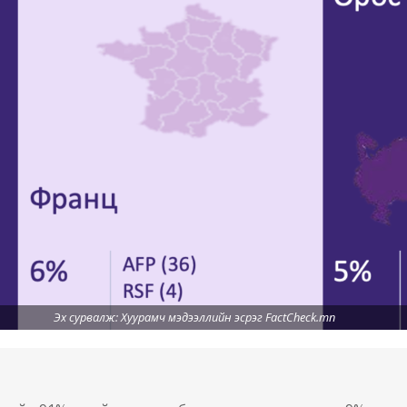
Эх сурвалж: Хуурамч мэдээллийн эсрэг FactCheck.mn