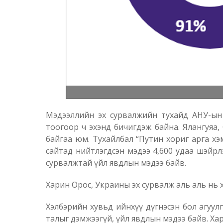
Мэдээллийн эх сурвалжийн тухайд АНУ-ын А
тоогоор ч эхэнд бичигдэж байна. Ялангуяа,
байгаа юм. Тухайлбал “Путин хориг арга хэ
сайтад нийтлэгдсэн мэдээ 4,600 удаа шэйрлэ
сурвалжтай үйл явдлын мэдээ байв.
Харин Орос, Украины эх сурвалж аль аль нь 
Хэлбэрийн хувьд ийнхүү дүгнэсэн бол агуул
талыг дэмжээгүй, үйл явдлын мэдээ байв. Ха