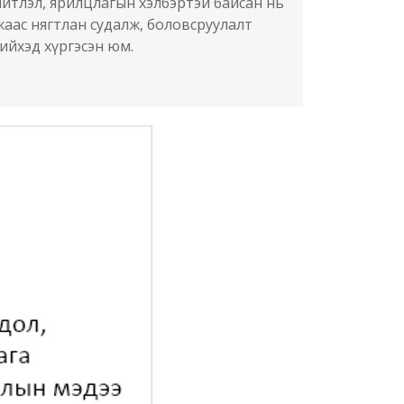
йтлэл, ярилцлагын хэлбэртэй байсан нь
аас нягтлан судалж, боловсруулалт
ийхэд хүргэсэн юм.