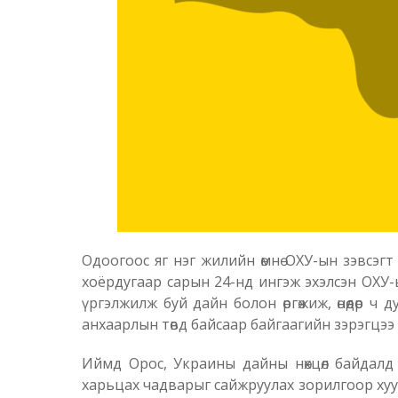
Одоогоос яг нэг жилийн өмнө ОХУ-ын зэвсэгт
хоёрдугаар сарын 24-нд ингэж эхэлсэн ОХУ-ы
үргэлжилж буй дайн болон өргөжиж, өнөөдөр 
анхаарлын төвд байсаар байгаагийн зэрэгцээ
Иймд Орос, Украины дайны нөхцөл байдалд 
харьцах чадварыг сайжруулах зорилгоор ху