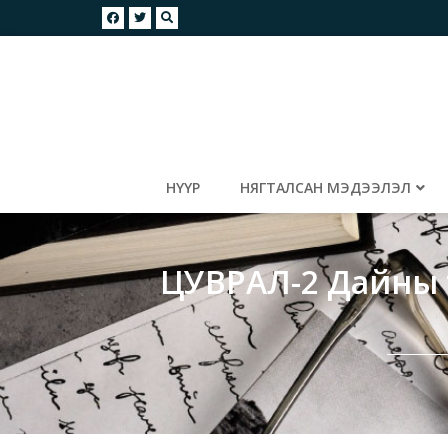
НҮҮР
НЯГТАЛСАН МЭДЭЭЛЭЛ
ЦУВРАЛ-2 Дайны т