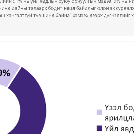
ийн 91% нь үйл явдлын буюу орчуулгын мэдээ, 9% нь ни
нд дайны талаарх бодит нөхцөл байдлыг олон эх сурвалж
ш хангалтгүй түвшинд байна” хэмээх дээрх дүгнэлтийг х