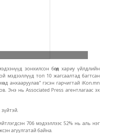
дээнүүд зонхилсон бөгөөд хариу үйлдлийн
ой мэдээллүүд топ 10 жагсаалтад багтсан
өнд анхааруулав” гэсэн гарчигтай iKon.mn
в. Энэ нь Associated Press агентлагаас эх
 зүйтэй.
йтлэгдсэн 706 мэдээллээс 52% нь аль нэг
жсэн агуулгатай байна.