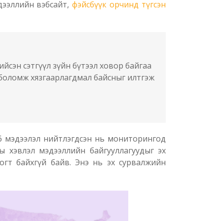
дээллийн вэбсайт,
фэйсбүүк орчинд түгсэн
йсэн сэтгүүл зүйн бүтээл ховор байгаа
х боломж хязгаарлагдмал байсныг илтгэж
06 мэдээлэл нийтлэгдсэн нь мониторингод
ы хэвлэл мэдээллийн байгууллагуудыг эх
огт байхгүй байв. Энэ нь эх сурвалжийн