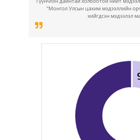
Түүнчлэн дайнтай холбоотой нийт мэдээлл
“Монгол Улсын цахим мэдээллийн орчи
хийгдсэн мэдээлэл ма