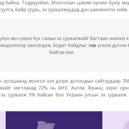
эд байна. Тодруулбал, Монголын цахим орчин буюу мэ
уулга, байр суурь, эх сурвалжуудад дүн шинжилгээ хийв.
он авч үзвэл бүх талын эх сурвалжийг багтаан анализ хи
мэдээллээр хангагдаж, бодит байдлыг зөвөөр үнэлж дүгнэ
байгаа юм.
рын хугацаанд монгол хэл дээрх дотоодын сайтуудаар 7
алжийг нягтлахад 72% нь АНУ, Англи, Франц зэрэг орн
эх сурвалж 5% байсан бол Украин улсын эх сурвалж 