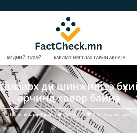
БИДНИЙ ТУХАЙ
БАРИМТ НЯГТЛАХ ГАРЫН АВЛАГА
алаарх дүн шинжилгээ бүх
орчинд ховор байна
Цолмонбаатар Тамир
2023-03-02
Орос, Украины дайн