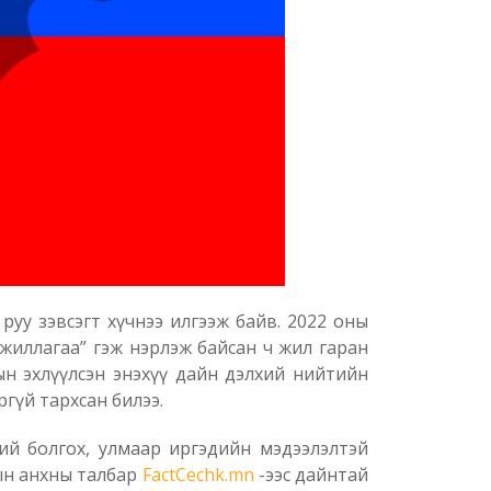
 руу зэвсэгт хүчнээ илгээж байв. 2022 оны
ажиллагаа” гэж нэрлэж байсан ч жил гаран
У-ын эхлүүлсэн энэхүү дайн дэлхий нийтийн
гүй тархсан билээ.
бий болгох, улмаар иргэдийн мэдээлэлтэй
ын анхны талбар
FactCechk.mn
-ээс дайнтай