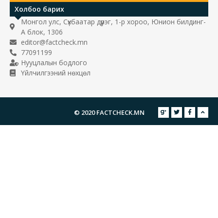
ашиглуулах боллоо гэх мэдээлэл Испанийн Marca сонин
мэдээлсэн ч энэ нь ХУУРАМЧ МЭДЭЭЛЭЛ байх магадлалтай
боллоо. Учир нь тухайн нэр дурдагдсан зочид буудлын
зүгээс уг мэдээллийг үгүйсгэсэн байна. Хамгийн анх […]
Худал
Дархлаа тогтсон эсэх нь 7-8 жилийн дараа
мэдэгдэнэ – ХУДАЛ
Р. Оюунцэцэг
2021-03-29
Ковид-19
Tserenkhuu Ishtseden гэх фэйсбүүк хаягаас “Дархлаа тогтсон
эсэх нь 7-8