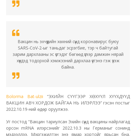
Вакцин нь эхчүүдийн хөхний сүүнд коронавирус буюу
SARS-CoV-2-ыг таньдаг эсрэгбие, тэр ч байтугай
зарим дархлааны эс үүсгэдэг бөгөөд үүгээр дамжин нярай
хүүхдэд тодорхой хэмжээний дархлаа үүсгэнэ гэж үзэж
байна.
Bolorma Bat-ulzii
“ЭХИЙН СҮҮГЭЭР ХӨХҮҮЛ ХҮҮХДҮҮД
ВАКЦИН АВЧ ХОРДОЖ БАЙГАА НЬ ИЛЭРЛЭЭ” гэсэн постыг
2022.10.19-ний өдөр оруулжээ.
Уг постод “Вакцин тариулсан Эхийн сүүнд вакцины найрлагад
орсон mRNА илэрсэнийг 2022.10.3 ны Германыг сонинд
мэдээллээ. Мэргэжилтэн энэ ямар хортойг ярьсан бна.