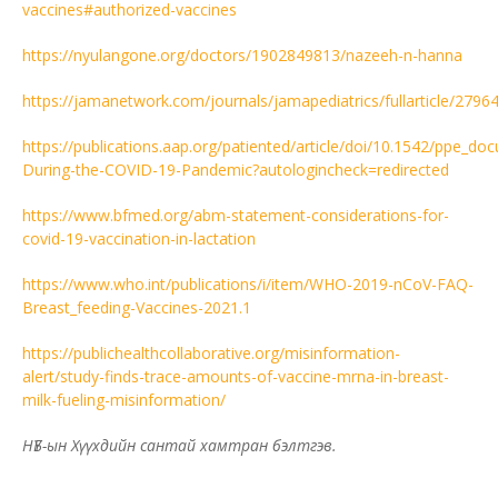
vaccines#authorized-vaccines
https://nyulangone.org/doctors/1902849813/nazeeh-n-hanna
https://jamanetwork.com/journals/jamapediatrics/fullarticle/2796
https://publications.aap.org/patiented/article/doi/10.1542/ppe_d
During-the-COVID-19-Pandemic?autologincheck=redirected
https://www.bfmed.org/abm-statement-considerations-for-
covid-19-vaccination-in-lactation
https://www.who.int/publications/i/item/WHO-2019-nCoV-FAQ-
Breast_feeding-Vaccines-2021.1
https://publichealthcollaborative.org/misinformation-
alert/study-finds-trace-amounts-of-vaccine-mrna-in-breast-
milk-fueling-misinformation/
НҮБ-ын Хүүхдийн сантай хамтран бэлтгэв.