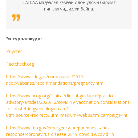
ТАШАА мэдээлэл хэмээн олон улсын баримт
нягтлагчид үнэлж байна.
Эх сурвалжууд:
Poynter
Factcheck.org
https://www.cdc.gov/coronavirus/2019-
ncov/vaccines/recommendations/pregnancy.html
https://www.acog.org/clinical/clinical-guidance/practice-
advisory/articles/2020/12/covid-19-vaccination-considerations-
for-obstetric-gynecologic-care?
utm_source=redirect&utm_medium=web&utm_campaign=int
https://www.fda.gov/emergency-preparedness-and-
response/coronavirus-disease-2019-covid-19/covid-19-