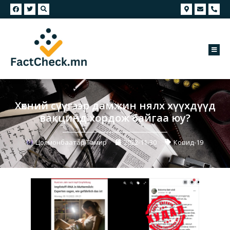
Хөхний сүүгээр дамжин нялх хүүхдүүд
вакцинд хордож байгаа юу?
Цолмонбаатар Тамир
2022-11-30
Ковид-19