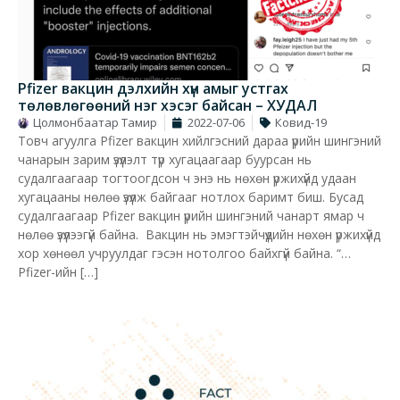
Pfizer вакцин дэлхийн хүн амыг устгах
төлөвлөгөөний нэг хэсэг байсан – ХУДАЛ
Цолмонбаатар Тамир
2022-07-06
Ковид-19
Товч агуулга Pfizer вакцин хийлгэсний дараа үрийн шингэний
чанарын зарим үзүүлэлт түр хугацаагаар буурсан нь
судалгаагаар тогтоогдсон ч энэ нь нөхөн үржихүйд удаан
хугацааны нөлөө үзүүлж байгааг нотлох баримт биш. Бусад
судалгаагаар Pfizer вакцин үрийн шингэний чанарт ямар ч
нөлөө үзүүлээгүй байна. Вакцин нь эмэгтэйчүүдийн нөхөн үржихүйд
хор хөнөөл учруулдаг гэсэн нотолгоо байхгүй байна. “…
Pfizer-ийн […]