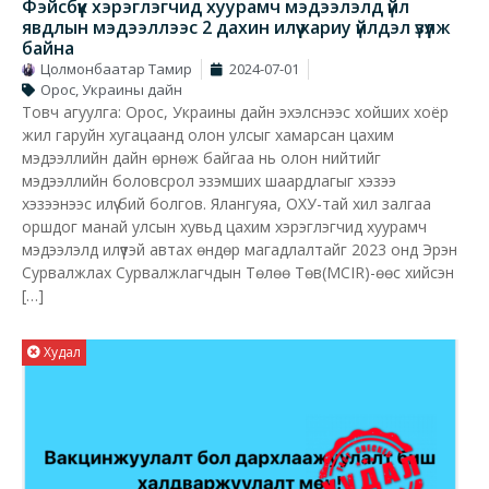
Фэйсбүүк хэрэглэгчид хуурамч мэдээлэлд үйл
явдлын мэдээллээс 2 дахин илүү хариу үйлдэл үзүүлж
байна
Цолмонбаатар Тамир
2024-07-01
Орос, Украины дайн
Товч агуулга: Орос, Украины дайн эхэлснээс хойших хоёр
жил гаруйн хугацаанд олон улсыг хамарсан цахим
мэдээллийн дайн өрнөж байгаа нь олон нийтийг
мэдээллийн боловсрол эзэмших шаардлагыг хэзээ
хэзээнээс илүү бий болгов. Ялангуяа, ОХУ-тай хил залгаа
оршдог манай улсын хувьд цахим хэрэглэгчид хуурамч
мэдээлэлд илүүтэй автах өндөр магадлалтайг 2023 онд Эрэн
Сурвалжлах Сурвалжлагчдын Төлөө Төв(MCIR)-өөс хийсэн
[…]
Худал