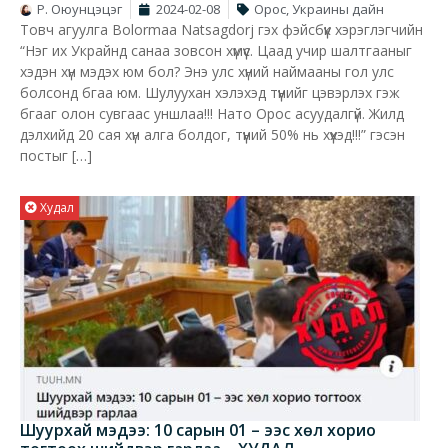
Р. Оюунцэцэг
2024-02-08
Орос, Украины дайн
Товч агуулга Bolormaa Natsagdorj гэх фэйсбүүк хэрэглэгчийн
“Нэг их Украйнд санаа зовсон хүмүүс. Цаад учир шалтгааныг
хэдэн хүн мэдэх юм бол? Энэ улс хүний наймааны гол улс
болсонд бгаа юм. Шулуухан хэлэхэд түүнийг цэвэрлэх гэж
бгааг олон сувгаас уншлаа!!! Нато Орос асуудалгүй. Жилд
дэлхийд 20 сая хүн алга болдог, түүний 50% нь хүүхэд!!!” гэсэн
постыг […]
Худал
Шуурхай мэдээ: 10 сарын 01 – ээс хөл хорио