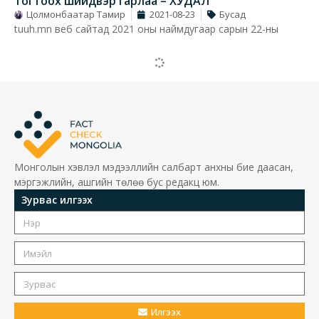
тогтоох шийдвэр гарлаа – ХУДАЛ
Цолмонбаатар Тамир
2021-08-23
Бусад
tuuh.mn веб сайтад 2021 оны наймдугаар сарын 22-ны
Худал
К.Роналду зочид буудлаа эмнэлгийн
зориулалтаар ашиглуулна – ХУДАЛ!
Цолмонбаатар Тамир
2020-03-16
Энэ сарын 14-ний өдөр “Ювентус” клубын тоглогч, дэлхийн
алдарт хөл бөмбөгч Криштиану Роналду коронавирусын
тархалттай тэмцэх зорилгоор Португал дахь өөрийн
эзэмшлийн зочид буудлыг эмнэлгийн зориулалтаар