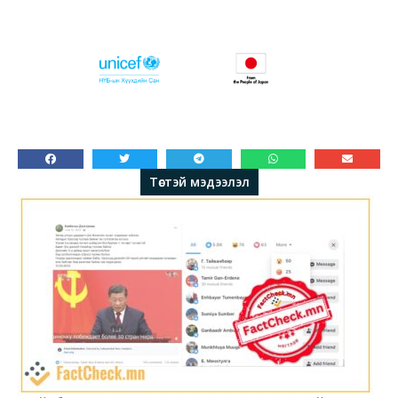
Төстэй мэдээлэл