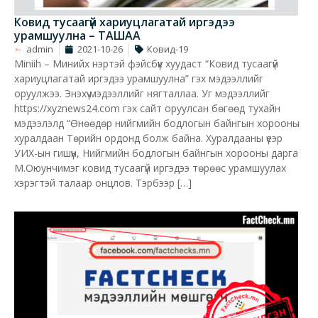
Ковид тусаагүй хариуцлагатай иргэдээ
урамшуулна – ТАШАА
admin
2021-10-26
Ковид-19
Miniih – Минийх нэртэй фэйсбүүк хуудаст “Ковид тусаагүй
хариуцлагатай иргэдээ урамшуулна” гэх мэдээллийг
оруулжээ. Энэхүү мэдээллийг нягталлаа. Уг мэдээллийг
https://xyznews24.com гэх сайт оруулсан бөгөөд тухайн
мэдээлэлд “Өнөөдөр нийгмийн бодлогын байнгын хорооны
хуралдаан Төрийн ордонд болж байна. Хуралдааны үеэр
УИХ-ын гишүүн, Нийгмийн бодлогын байнгын хорооны дарга
М.Оюунчимэг ковид тусаагүй иргэдээ төрөөс урамшуулах
хэрэгтэй талаар онцлов. Тэрбээр […]