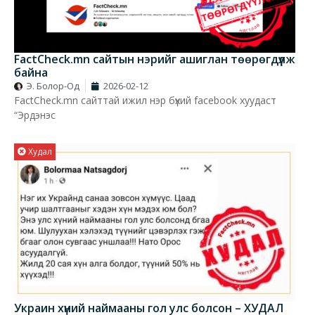
FactCheck.mn сайтын нэрийг ашиглан төөрөгдүүлж
байна
Э. Болор-Од
2026-02-12
FactCheck.mn сайттай ижил нэр бүхий facebook хуудаст
“Эрдэнэс
Худал
Украин хүний наймааны гол улс болсон – ХУДАЛ