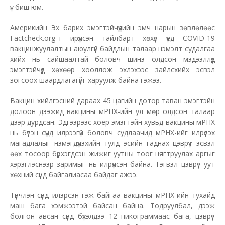
үг биш юм.
Америкийн Эх барих эмэгтэйчүүдийн эмч нарын зөвлөлөөс
Factcheck.org-т ирүүлсэн тайлбарт хөхүүл үед COVID-19
вакцинжуулалтын аюулгүй байдлын талаар нэмэлт судалгаа
хийх нь сайшаалтай боловч шинэ олдсон мэдээллүүд
эмэгтэйчүүд хөхөөр хооллож эхлэхээс зайлсхийх эсвэл
зогсоох шаардлагагүйг харуулж байна гэжээ.
Вакцин хийлгэсний дараах 45 цагийн дотор таван эмэгтэйн
долоон дээжид вакцины мРНХ-ийн ул мөр олдсон талаар
дээр дурдсан. Эдгээрээс хоёр эмэгтэйн хувьд вакцины мРНХ
нь бүтэн сүүнд илрээгүй боловч судлаачид мРНХ-ийг илрүүлэх
магадлалыг нэмэгдүүлэхийн тулд эсийн гаднах цэврүүт эсвэл
өөх тосоор бүрхэгдсэн жижиг уутны тоог нягтруулах аргыг
хэрэглэснээр заримыг нь илрүүлсэн байна. Тэгвэл цэврүүт уут
хөхний сүүнд байгалиасаа байдаг ажээ.
Түүнчлэн сүүнд илэрсэн гэж байгаа вакцины мРНХ-ийн тухайд
маш бага хэмжээтэй байсан байна. Тодруулбал, дээж
болгон авсан сүүнд бүхэлдээ 12 пикограммаас бага, цэврүүт