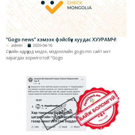
“Gogo news” хэмээх фэйсбүүк хуудас ХУУРАМЧ!
admin
2020-04-16
Сүүлийн өдрүүдэд мэдээ, мэдээллийн gogo.mn сайт мэт
харагдах зорилготой “Gogo