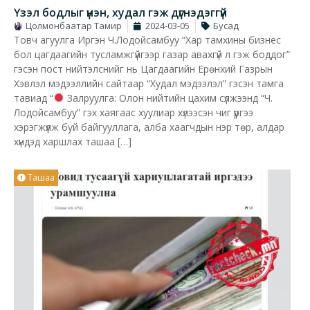
Үзэл бодлыг үнэн, худал гэж дүгнэдэггүй
Цолмонбаатар Тамир
2024-03-05
Бусад
Товч агуулга Иргэн Ч.Лодойсамбуу “Хар тамхины бизнес
бол цагдаагийн тусламжгүйгээр газар авахгүй л гэж боддог”
гэсэн пост нийтэлснийг нь Цагдаагийн Ерөнхий Газрын
Хэвлэл мэдээллийн сайтаар “Худал мэдээлэл” гэсэн тамга
тавиад “
Залруулга: Олон нийтийн цахим сүлжээнд “Ч.
Лодойсамбуу” гэх хаягаас хуулиар хүлээсэн чиг үүргээ
хэрэгжүүлж буй байгууллага, алба хаагчдын нэр төр, алдар
хүндэд харшлах ташаа […]
Ташаа