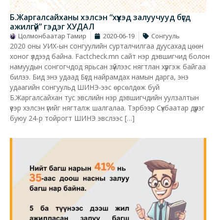
Б.Жаргалсайханы хэлсэн “хүүхэд залуучууд бүгд
ажилгүй” гэдэг ХУДАЛ
Цолмонбаатар Тамир
2020-06-19
Сонгууль
2020 оны УИХ-ын сонгуулийн сурталчилгаа дуусахад цөөн
хоног үлдээд байна. Factcheck.mn сайт нэр дэвшигчид болон
намуудын сонгогчдод ярьсан зүйлээс нягтлан хүргэж байгаа
билээ. Бид энэ удаад Бүгд найрамдах намын дарга, энэ
удаагийн сонгуульд ШИНЭ-ээс өрсөлдөж буй
Б.Жаргалсайхан тус эвслийн нэр дэвшигчдийн уулзалтын
үеэр хэлсэн үгийг нягталж шалгалаа. Тэрбээр Сүхбаатар дүүрэг
буюу 24-р тойрогт ШИНЭ эвслээс […]