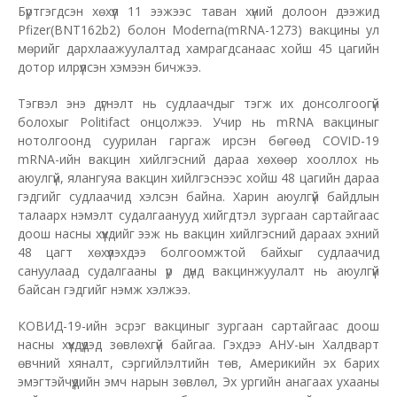
Бүртгэгдсэн хөхүүл 11 ээжээс таван хүний долоон дээжид
Pfizer(BNT162b2) болон Moderna(mRNA-1273) вакцины ул
мөрийг дархлаажуулалтад хамрагдсанаас хойш 45 цагийн
дотор илрүүлсэн хэмээн бичжээ.
Тэгвэл энэ дүгнэлт нь судлаачдыг тэгж их донсолгоогүй
болохыг Politifact онцолжээ. Учир нь mRNA вакциныг
нотолгоонд суурилан гаргаж ирсэн бөгөөд COVID-19
mRNA-ийн вакцин хийлгэсний дараа хөхөөр хооллох нь
аюулгүй, ялангуяа вакцин хийлгэснээс хойш 48 цагийн дараа
гэдгийг судлаачид хэлсэн байна. Харин аюулгүй байдлын
талаарх нэмэлт судалгаанууд хийгдтэл зургаан сартайгаас
доош насны хүүхдийг ээж нь вакцин хийлгэсний дараах эхний
48 цагт хөхүүлэхдээ болгоомжтой байхыг судлаачид
сануулаад судалгааны үр дүнд вакцинжуулалт нь аюулгүй
байсан гэдгийг нэмж хэлжээ.
КОВИД-19-ийн эсрэг вакциныг зургаан сартайгаас доош
насны хүүхдүүдэд зөвлөхгүй байгаа. Гэхдээ АНУ-ын Халдварт
өвчний хяналт, сэргийлэлтийн төв, Америкийн эх барих
эмэгтэйчүүдийн эмч нарын зөвлөл, Эх ургийн анагаах ухааны