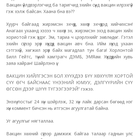
Вакцин үйлдвэрлэгчид ба таригчид эхийн сүүнд вакцин илрэхгүй
гэж хэлж байсан. Хаана бна вэ??
Хуурч байгаад жирэмсэн эхчүүд, хөхүүл эхчүүдэд хийчихсэн!
Анагаах ухаанд хэзээ ч хөхүүл эх, жирэмсэн эхэд вакцин хийх
хориотой гэж үздэг. Эм, тариа ч цээрлэхийг зөвлөдөг. Гэтэл
эхийн сүүгээр эрүүл хүүхдүүд вакцин авч бна. Ийм хүүхэд ухаан
сэтгэхүй, хөгжил эрүүл байх магадлал тун бага! Хорлонтой
Билл Гейтс, түүний хамтрагч ДЭМБ, ЭМЯам. Хүүхдүүдийн хувь
заяа хайран! Шайрлэнэ үү.
ВАКЦИН ХИЙЛГЭСЭН БОЛ ХҮҮХДЭЭ БҮҮ ХӨХҮҮЛ!!! ХОРТОЙ
СҮҮ ӨГЧ БАЙСНААС ҮНЭЭНИЙ ЮМУУ, ДЭЛГҮҮРИЙН СҮҮ
ӨГСӨН ДЭЭР ШҮҮ!! ТҮГЭЭГЭЭРЭЙ” гэжээ.
Энэхүү постыг 24 хүн шэйрлэж, 32 хүн лайк дарсан бөгөөд нэг
хүн коммент бичсэн нь итгэсэн агуулгатай байна.
Уг агуулгыг нягталлаа.
Вакцин хөхний сүүгээр дамжиж байгаа талаар гаднын улс