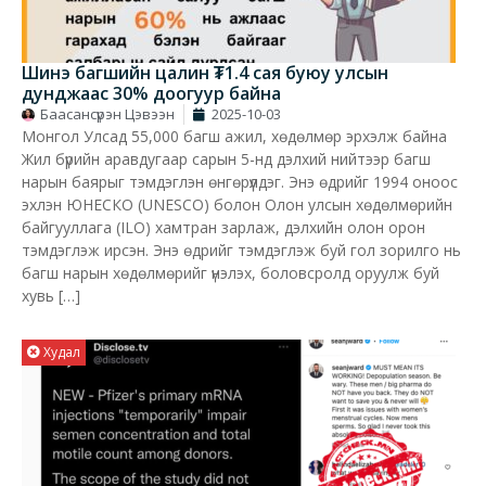
Шинэ багшийн цалин ₮1.4 сая буюу улсын
дунджаас 30% доогуур байна
Баасансүрэн Цэвээн
2025-10-03
Монгол Улсад 55,000 багш ажил, хөдөлмөр эрхэлж байна
Жил бүрийн аравдугаар сарын 5-нд дэлхий нийтээр багш
нарын баярыг тэмдэглэн өнгөрүүлдэг. Энэ өдрийг 1994 оноос
эхлэн ЮНЕСКО (UNESCO) болон Олон улсын хөдөлмөрийн
байгууллага (ILO) хамтран зарлаж, дэлхийн олон орон
тэмдэглэж ирсэн. Энэ өдрийг тэмдэглэж буй гол зорилго нь
багш нарын хөдөлмөрийг үнэлэх, боловсролд оруулж буй
хувь […]
Худал