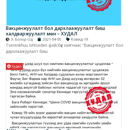
Вакцинжуулалт бол дархлаажуулалт биш
халдваржуулалт мөн – ХУДАЛ
Э. Болор-Од
2021-04-05
Ковид-19
Tserenkhuu Ishtseden фэйсбүүк хаягнаас “Вакцинжуулалт бол
дархлаажуулалт биш
Худал