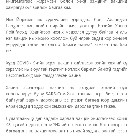
нийгэмлэгээс жирэмсэн болон хөхүүл ээжүүдийг вакцинд
хамрагдахыг зөвлөж байгаа юм.
Нью-Йоркийн их сургуулийн дэргэдэх, Лонг Айландын
Langone эмнэлгийн нярайн эмч, доктор Назийх Ханна
Politifact-д “Хэдийгээр ихэнх мэдээлэл дутуу байгаа ч аль
нэг вакцин нь хөхөөр хооллож буй нярай хүүхдэд хор хөнөөл
учруулдаг гэсэн нотолгоо байхгүй байна” хэмээн тайлбар
өгчээ.
Хүүхэд COVID-19-ийн эсрэг вакцин хийлгэсэн эхийн хөхний сүүг
хэрэглэх нь аюултай гэдгийг нотлох баримт байхгүй гэдгийг
Factcheck.org мөн тэмдэглэсэн байна.
Харин эсрэгээрээ вакцин нь эхчүүдийн хөхний сүүнд
коронавирус буюу SARS-CoV-2-ыг таньдаг эсрэгбие, тэр ч
байтугай зарим дархлааны эс үүсгэдэг бөгөөд үүгээр дамжин
нярай хүүхдэд тодорхой хэмжээний дархлаа үүсгэнэ гэжээ.
Судалгааны үр дүнг задалж харвал вакцин хийлгэснээс хойш
48 цагийн дотор л мРНХ-ийн хэмжээ маш бага илэрсэн
бөгөөд энэ нь вакцинжуулалт нь нярай хүүхдэд аюултай гэсэн