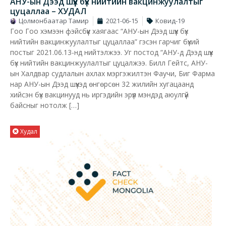
АНУ-ын Дээд шүүх бүх нийтийн вакцинжуулалтыг
цуцаллаа – ХУДАЛ
Цолмонбаатар Тамир
2021-06-15
Ковид-19
Гоо Гоо хэмээн фэйсбүүк хаягаас “АНУ-ын Дээд шүүх бүх
нийтийн вакцинжуулалтыг цуцаллаа” гэсэн гарчиг бүхий
постыг 2021.06.13-нд нийтэлжээ. Уг постод “АНУ-д Дээд шүүх
бүх нийтийн вакцинжуулалтыг цуцалжээ. Билл Гейтс, АНУ-
ын Халдвар судлалын ахлах мэргэжилтэн Фаучи, Биг Фарма
нар АНУ-ын Дээд шүүхэд өнгөрсөн 32 жилийн хугацаанд
хийсэн бүх вакцинууд нь иргэдийн эрүүл мэндэд аюулгүй
байсныг нотолж […]
Худал