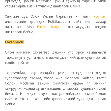
орнуудад цөөнгүй мэдээлэл цахим сүлжээнд тарсныг олон
улсын баримтыг нягтлагчид шалгасан байна.
Хамгийн сүүлд Олон Улсын баримтыг нягтлагч
Poynter
институсийн дэргэдэх Politifact.com сайт энэ талаар
нягталжээ. Мөн
Factcheck.org
ч энэ асуудлыг хөндөн
нягталсан байна.
Factcheck:
Олон нийтийн сүлжээгээр дамжин улс орон хамаарахгүй
тархсан уг агуулга нь хязгаарлагдмал хийгдсэн судалгаатай
холбоотой аж.
Тодруулбал, эрүүл мэндийн JAMA сэтгүүлд нийтлэгдсэн
судалгаагаар төрөөд хагас жил болоогүй байгаа, Pfizer
болон Moderna вакцин хийлгэсэн ердөө 11 ээжийг
хамруулж, хөхний сүүн дэх вакцины ул мөрийг судалсан тухай
бичжээ. Ингэхдээ ээжүүдээс вакцин хийлгэхээс өмнө болон
хийлгэснээс тав хоногийн дараа хөхний сүүний дээж авсан
байна.