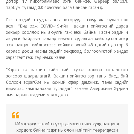
дотор 17 пикограммаас ихгүй байжээ. Өөрөөр хэлбэл,
тэрбум тутамд 0.02 хэсгээс бага байсан гэсэн үг.
Гэсэн хэдий ч судалгааны авторууд энэхүү үр дүнг чухал гэж
үзсэн. “Бид ээж COVID-19-ийн вакцин хийлгэсний дараа
хөхөөр хооллох нь аюулгүй гэж үзэж байна. Гэсэн хэдий ч
аюулгүй байдлын талаар нэмэлт судалгаа хийх хүртэл хөхүүл
ээж вакцин хийлгэснээс хойших эхний 48 цагийн дотор 6
сараас доош насны хүүхдийг хөхүүлэхэд болгоомжтой хандах
хэрэгтэй” гэж тэд нэмж хэлэв.
“Хэрэв та вакцин хийлгэхийг хүсвэл хөхөөр хооллохоо
зогсоох шаардлагагүй. Вакцин хийлгэснээр таны биед бий
болсон эсрэгбие нь хөхний сүүгээр дамжиж, таны хүүхдийг
вирусээс хамгаалахад тусалдаг” хэмээн Америкийн Хүүхдийн
эмч нарын академи мэдэгджээ.
Иймд хөхүүл ээжийн сүүгээр дамжин нялх хүүхдүүд вакцинд
хордож байна гэдэг нь олон нийтийг төөрөгдүүлсэн