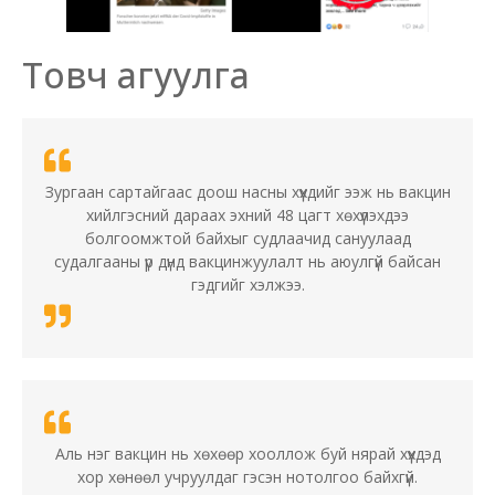
Товч агуулга
Зургаан сартайгаас доош насны хүүхдийг ээж нь вакцин
хийлгэсний дараах эхний 48 цагт хөхүүлэхдээ
болгоомжтой байхыг судлаачид сануулаад
судалгааны үр дүнд вакцинжуулалт нь аюулгүй байсан
гэдгийг хэлжээ.
Аль нэг вакцин нь хөхөөр хооллож буй нярай хүүхдэд
хор хөнөөл учруулдаг гэсэн нотолгоо байхгүй.