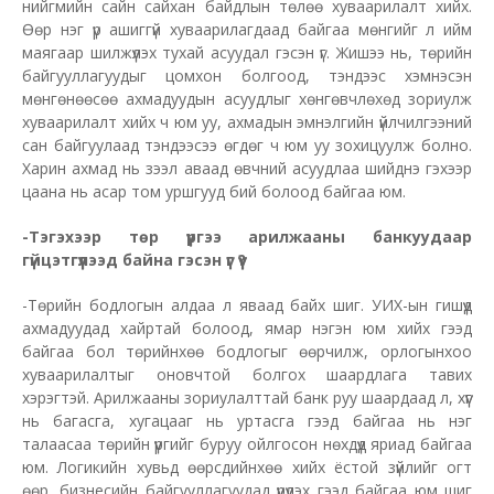
нийгмийн сайн сайхан байдлын төлөө хуваарилалт хийх.
Өөр нэг үр ашиггүй хуваарилагдаад байгаа мөнгийг л ийм
маягаар шилжүүлэх тухай асуудал гэсэн үг. Жишээ нь, төрийн
байгууллагуудыг цомхон болгоод, тэндээс хэмнэсэн
мөнгөнөөсөө ахмадуудын асуудлыг хөнгөвчлөхөд зориулж
хуваарилалт хийх ч юм уу, ахмадын эмнэлгийн үйлчилгээний
сан байгуулаад тэндээсээ өгдөг ч юм уу зохицуулж болно.
Харин ахмад нь зээл аваад өвчний асуудлаа шийднэ гэхээр
цаана нь асар том уршгууд бий болоод байгаа юм.
-Тэгэхээр төр үүргээ арилжааны банкуудаар
гүйцэтгүүлээд байна гэсэн үг үү?
-Төрийн бодлогын алдаа л яваад байх шиг. УИХ-ын гишүүд
ахмадуудад хайртай болоод, ямар нэгэн юм хийх гээд
байгаа бол төрийнхөө бодлогыг өөрчилж, орлогынхоо
хуваарилалтыг оновчтой болгох шаардлага тавих
хэрэгтэй. Арилжааны зориулалттай банк руу шаардаад л, хүүг
нь багасга, хугацааг нь уртасга гээд байгаа нь нэг
талаасаа төрийн үүргийг буруу ойлгосон нөхдүүд яриад байгаа
юм. Логикийн хувьд өөрсдийнхөө хийх ёстой зүйлийг огт
өөр, бизнесийн байгууллагуудад үүрүүлэх гээд байгаа юм шиг