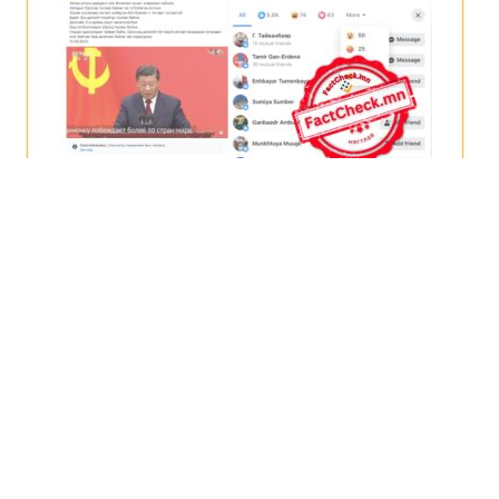
Фэйсбүүк хэрэглэгчид хуурамч мэдээлэлд үйл
явдлын мэдээллээс 2 дахин илүү хариу үйлдэл
үзүүлж байна
Цолмонбаатар Тамир
2024-07-01
Орос, Украины дайн
Товч агуулга: Орос, Украины дайн эхэлснээс хойших хоёр
жил гаруйн хугацаанд олон улсыг хамарсан цахим
мэдээллийн дайн өрнөж байгаа нь олон нийтийг
мэдээллийн боловсрол эзэмших шаардлагыг хэзээ
хэзээнээс илүү бий болгов. Ялангуяа, ОХУ-тай хил залгаа
оршдог манай улсын хувьд цахим хэрэглэгчид хуурамч
мэдээлэлд илүүтэй автах өндөр магадлалтайг 2023 онд Эрэн
Сурвалжлах Сурвалжлагчдын Төлөө Төв(MCIR)-өөс хийсэн