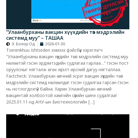
“Улаанбурханы вакцин хүүхдийн төв мэдрэлийн
системд муу” – ТАШАА
Э. Болор-Од
2026-01-30
Tserenkhuu Ishtseden хэмээх фэйсбүүк хэрэглэгч
“Улаанбурханы вакцин хүүхдийн төв мэдрэлийн системд муу
нөлөөтэй гэсэн эрдэмтэдийн судлагаа гарлаа…” гэсэн пост
оруулсныг нягталж өгөх хүсэлт ирсний дагуу нягталлаа.
Factcheck: Улаанбурхан өвчний эсрэг вакцин хүүхдийн төв
мэдрэлийн системд нөлөөлдөг гэсэн судалгаа гарсан гэсэн
нь нотлогдохгүй байна. Харин Улаанбурхан өвчний
вакцинтай холбоотой хамгийн сүүлийн шинэ судалгааг
2025.01.11-нд АНУ-ын Биотехнологийн […]