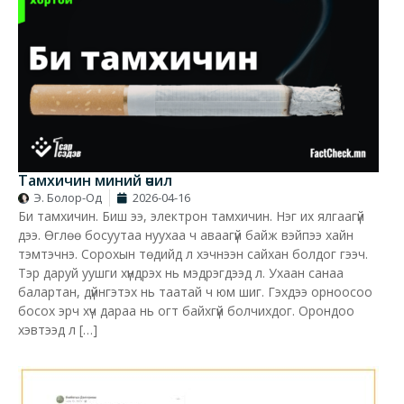
Тамхичин миний өчил
Э. Болор-Од
2026-04-16
Би тамхичин. Биш ээ, электрон тамхичин. Нэг их ялгаагүй
дээ. Өглөө босуутаа нуухаа ч аваагүй байж вэйпээ хайн
тэмтэчнэ. Сорохын төдийд л хэчнээн сайхан болдог гээч.
Тэр даруй уушги хүндрэх нь мэдрэгдээд л. Ухаан санаа
балартан, дүйнгэтэх нь таатай ч юм шиг. Гэхдээ орноосоо
босох эрч хүч дараа нь огт байхгүй болчихдог. Орондоо
хэвтээд л […]