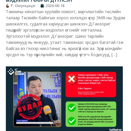
мэдээлэл ТӨӨРӨГДҮҮЛСЭН
Р. Оюунцэцэг
2026-06-18
Тамхины хяналтын хуулийн нэмэлт, өөрчлөлтийн төслийн
талаар Төсвийн байнгын хороо хэлэлцэх үеэр ЭМЯ-ны Эрдэм
шинжилгээ, судалгаа хариуцсан шинжээч Д.Ганзориг
гишүүдийг эргэлзүүлсэн мэдээлэл өгснийг нягталлаа.
Эргэлзээтэй мэдээлэл: Д.Ганзориг: Шинэ төрлийн
тамхинууд нь янжуур, утаат тамхинаас эрсдэл багатай гэж
байгаа вэ гэхээр никотиныг нь яриагүй юм аа. Эрүүл мэндийн
эрсдэл нь тэр нүүрсхүчлийн хий, хавдар үүсгэгч бодисууд, […]