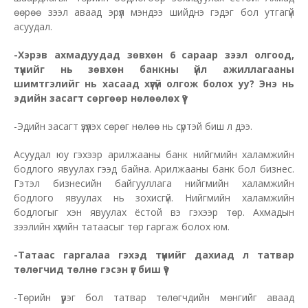
өөрөө зээл аваад эрүүл мэндээ шийднэ гэдэг бол утгагүй
асуудал.
-Хэрэв ахмадуудад зөвхөн 6 сараар зээл олгоод,
түүнийг нь зөвхөн банкны үйл ажиллагааны
шимтгэлийг нь хасаад хүүгүй олгож болох уу? Энэ нь
эдийн засагт сөргөөр нөлөөлөх үү?
-Эдийн засагт үзүүлэх сөрөг нөлөө нь сүртэй биш л дээ.
Асуудал юу гэхээр арилжааны банк нийгмийн халамжийн
бодлого явуулах гээд байна. Арилжааны банк бол бизнес.
Гэтэл бизнесийн байгууллага нийгмийн халамжийн
бодлого явуулах нь зохисгүй. Нийгмийн халамжийн
бодлогыг хэн явуулах ёстой вэ гэхээр төр. Ахмадын
зээлийн хүүгийн татаасыг төр гаргаж болох юм.
-Татаас гаргалаа гэхэд түүнийг дахиад л татвар
төлөгчид төлнө гэсэн үг биш үү?
-Төрийн үүрэг бол татвар төлөгчдийн мөнгийг аваад