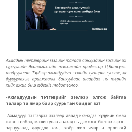
Ахмадын тэтгэврийн зээлийн талаар Санхүү, эдийн засгийн их
сургуулийн Экономиксийн тэнхимийн профессор Ц.Батсүхээс
тодрууллаа. Тэрбээр ахмадуудын зээлийн хугацааг сунгаж, хүүг
бууруулахыг арилжааны банкуудаас шаардах нь төрийн
хийх ажил биш гэдгийг тодотголоо.
-Ахмадуудын тэтгэврийг зээлээр олгож байгаа
талаар та ямар байр суурьтай байдаг вэ?
-Ахмадууд тэтгэврээ зээлээр аваад ихэнхдээ хүүхдүүдийн ямар
нэгэн төлбөр, машин унаа авахад нь дэмжлэг болгох зэрэгт
зарцуулаад өөрсдөө жил, хоёр жил ямар ч орлогогүй