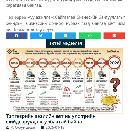
харагдаад байгаа.
Төр өөрөө муу ажиллаж байгаагаа бизнесийн байгууллагыг
хүчиндэж, бизнесийн орчноо нураах гээд байгаа мэт ийм
зүйл байж болохгүй л дээ.
Төстэй мэдээлэл
Тэтгэврийн зээлийн өсөлт нь улс төрийн
шийдвэрүүдээс улбаатай байна
Р. Оюунцэцэг
2026-01-19