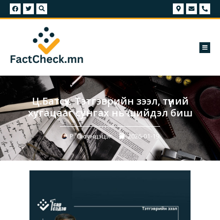
Ц.Батсүх: Тэтгэврийн зээл, түүний
хугацааг сунгах нь шийдэл биш
Р. Оюунцэцэг
2026-01-19