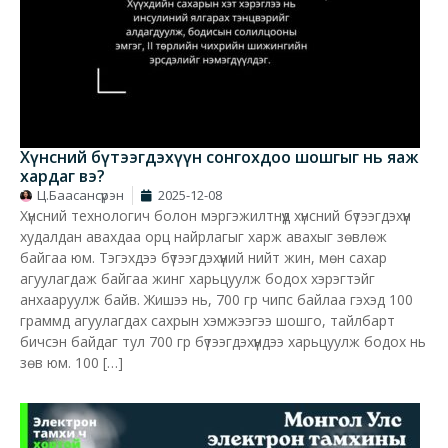
Хүнсний бүтээгдэхүүн сонгохдоо шошгыг нь яаж
хардаг вэ?
Ц.Баасансүрэн
2025-12-08
Хүнсний технологич болон мэргэжилтнүүд хүнсний бүтээгдэхүүн
худалдан авахдаа орц найрлагыг харж авахыг зөвлөж
байгаа юм. Тэгэхдээ бүтээгдэхүүний нийт жин, мөн сахар
агуулагдаж байгаа жинг харьцуулж бодох хэрэгтэйг
анхааруулж байв. Жишээ нь, 700 гр чипс байлаа гэхэд 100
граммд агуулагдах сахрын хэмжээгээ шошго, тайлбарт
бичсэн байдаг тул 700 гр бүтээгдэхүүндээ харьцуулж бодох нь
зөв юм. 100 […]