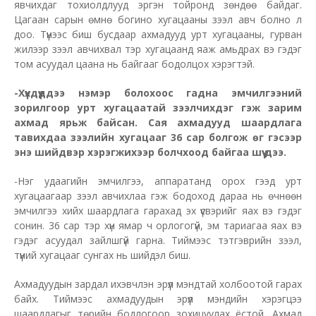
явчихдаг тохиолдлууд эргэн тойронд зөндөө байдаг.
Цагаан сарын өмнө богино хугацааны зээл авч болно л
доо. Түүнээс биш бусдаар ахмадууд урт хугацааны, гурван
жилээр зээл авчихвал тэр хугацаанд яаж амьдрах вэ гэдэг
том асуудал цаана нь байгааг бодолцох хэрэгтэй.
-Хүүхдүүддээ нэмэр болохоос гадна эмчилгээний
зорилгоор урт хугацаатай зээлчихдэг гэж зарим
ахмад ярьж байсан. Сая ахмадууд шаардлага
тавихдаа зээлийн хугацааг 36 сар болгож өг гэсээр
энэ шийдвэр хэрэгжихээр болчхоод байгаа шүү дээ.
-Нэг удаагийн эмчилгээ, аппаратанд орох гээд урт
хугацаагаар зээл авчихлаа гэж бодоход дараа нь өчнөөн
эмчилгээ хийх шаардлага гарахад эх үүсвэрийг яах вэ гэдэг
сонин. 36 сар тэр хүн ямар ч орлогогүй, эм тариагаа яах вэ
гэдэг асуудал зайлшгүй гарна. Тиймээс тэтгэврийн зээл,
түүний хугацааг сунгах нь шийдэл биш.
Ахмадуудын зардал ихэвчлэн эрүүл мэндтай холбоотой гарах
байх. Тиймээс ахмадуудын эрүүл мэндийн хэрэгцээ
шаардлагыг төрийн бодлогоор зохицуулах ёстой. Ахмад