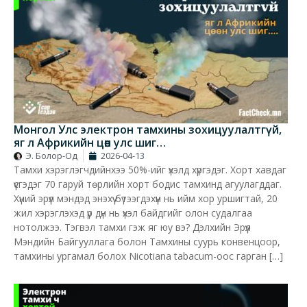
Монгол Улс электрон тамхины зохицуулалтгүй,
яг л Африкийн цөөн улс шиг…
Э. Болор-Од
2026-04-13
Тамхи хэрэглэгчдийнхээ 50%-ийг үхэлд хүргэдэг. Хорт хавдаг
үүсгэдэг 70 гаруй төрлийн хорт бодис тамхинд агуулагддаг.
Хүний эрүүл мэндэд энэхүү бүтээгдэхүүн нь ийм хор уршигтай, 20
жил хэрэглэхэд үр дүн нь үхэл байдгийг олон судалгаа
нотолжээ. Тэгвэл тамхи гэж яг юу вэ? Дэлхийн Эрүүл
Мэндийн Байгууллага болон Тамхины суурь конвенцоор,
тамхины ургамал болох Nicotiana tabacum-оос гарган […]