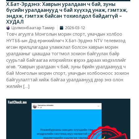
Х.Бат-Эрдэнэ: Хаврын уралдаан ч бай, зуны
бүсийн уралдаанууд ч бай хүүхэд унаж, гэмтэж,
эндэж, гэмтэж байсан тохиолдол байдаггүй –
ХУДАЛ
Цолмонбаатар Тамир
2026-03-12
Товч агуулга Монголын морин спорт, уяачдын холбоо
НҮТББ-ын Дэд ерөнхийлөгч Х.Бат-Эрдэнэ NTV телевизэд
өгсөн ярилцлагадаа уламжлал болсон хаврын морин
уралдааныг цаашдаа тогтмол зохион байгуулах байр
суурьтай байгаагаа илэрхийлэх үеэрээ дараах мэдээллийг
өгөв. “Хаврын уралдаан ч бай, зуны бүсийн уралдаанууд ч
бай Монголын морин спорт, уяачдын холбооноос зохион
байгуулалттай хийж байгаа уралдаанууд дээр энэ олон
жилийн […]