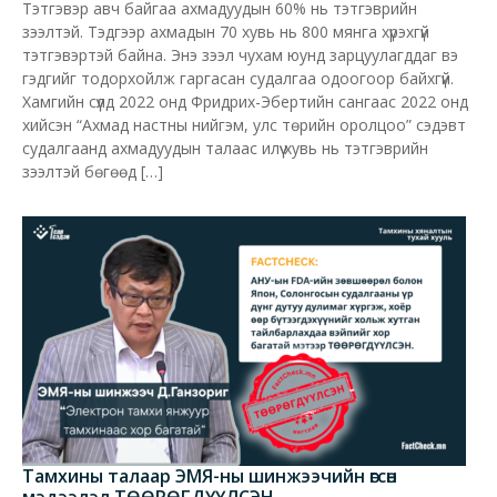
Тэтгэвэр авч байгаа ахмадуудын 60% нь тэтгэврийн
зээлтэй. Тэдгээр ахмадын 70 хувь нь 800 мянга хүрэхгүй
тэтгэвэртэй байна. Энэ зээл чухам юунд зарцуулагддаг вэ
гэдгийг тодорхойлж гаргасан судалгаа одоогоор байхгүй.
Хамгийн сүүлд 2022 онд Фридрих-Эбертийн сангаас 2022 онд
хийсэн “Ахмад настны нийгэм, улс төрийн оролцоо” сэдэвт
судалгаанд ахмадуудын талаас илүү хувь нь тэтгэврийн
зээлтэй бөгөөд […]
Тамхины талаар ЭМЯ-ны шинжээчийн өгсөн