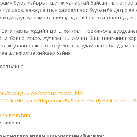
амч буюу луйврын шинж чанартай байсан нь тогтоогдсон. 
ул дархлаажуулалтын хамралт эрс бууран ба дээрх өвчнүү
кцинууд аутизм өвчнийг үүсгэдэггүй болохыг олон судалг
 “Бага насны хүүхдийн цогц хөгжил” товхимолд дурдсана
нд байна гэжээ. Аутизм нь өвчин биш нийгмийн харилц
жлэх ухаан олж нээгээгүй бөгөөд удамшлын ба удамшлы
лгаа шинжилгээ хийсээр байна.
дал байна.
uu/zuvulguu-epi/vaccine-zaaval-hiih
1511/file/Holistic%20Approach%20on%20Early%20Childhoo
ns/autism.html
s-autism
хыг нотлох эрдэм шинжилгээний өгүүллүүд: