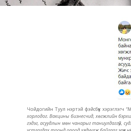
Чойдогийн Туул нэртэй фэйсбүүк хэрэглэгч
“М
хорлодог. Вакцины бизнесчид, хөгжлийн бэрхшэ
гэдэг, асуудлын мөн чанарыг таниулдаггүй, суд
устгагдах тоонд ороод хядуулж байгааг эрүүл н