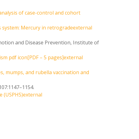
nalysis of case-control and cohort
s system: Mercury in retrogradeexternal
tion and Disease Prevention, Institute of
ism pdf icon[PDF – 5 pages]external
s, mumps, and rubella vaccination and
107:1147–1154.
ce (USPHS)external