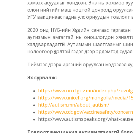
хэмээх асуудлыг хөндсөн. Энэ нь хожмоо хуур
олон нийтийг маш ноцтой цочролд оруулсан т
УГУ вакцинаас гадна улс орнуудын товлолт ва
2020 онд НҮБ-ийн Хүүхдийн сангаас гаргасан
аутизмын эмгэгтэй нь оношлогдон хяналта
халдварладаггүй. Аутизмын шалтгааныг шин
нөлөөгөөр үүдэлтэй гэдэг дээр эрдэмтэд суда
Тиймээс дээрх иргэний оруулсан мэдээлэл ху
Эх сурвалж:
https://www.nccd.gov.mn/index.php/zuvulg
https://www.unicef.org/mongolia/media/
http://autism.mn/about_autism/
https://www.cdc.gov/vaccinesafety/concer
https://www.autismspeaks.org/what-cause
Товлолт вакцинууд аутизм үүсгэдэггүй боло