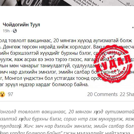
онголд товлолт вакцинаас, 20 мянган хүүхэд аутизмата
элтэй хүүхдиг бурхны бэлэг, сорио нтр гэж мунхруулж, яаж 
луулдаггүй. Жич: эмч нар дэлхийн эмнэлэг, эмийн салбар бо
үдээр хардаг болмоор байна”
гэсэн мэдээллийг нийтэлжээ.