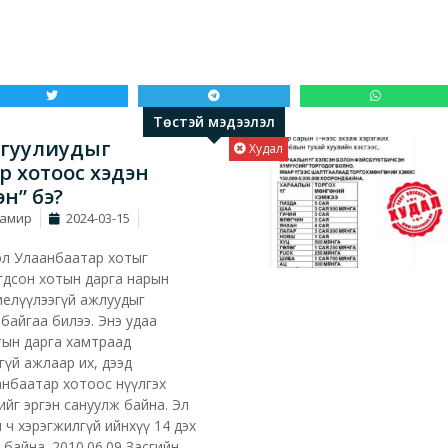
Төстэй мэдээлэл
ргуулиудыг
Худал
р хотоос хэдэн
эн” бэ?
Тамир
2024-03-15
эл Улаанбаатар хотыг
гдсон хотын дарга нарын
иелүүлээгүй ажлуудыг
байгаа билээ. Энэ удаа
отын дарга хамтраад
гүй ажлаар их, дээд
анбаатар хотоос нүүлгэх
ийг эргэн сануулж байна. Эл
 ч хэрэгжилгүй ийнхүү 14 дэх
байна. 2010.06.09 Засгийн