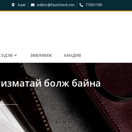
Хаяг
editor@factcheck.mn
77091199
СЭДЭВ
ЗӨВЛӨМЖ
ХАНДИВ
утизматай болж байна