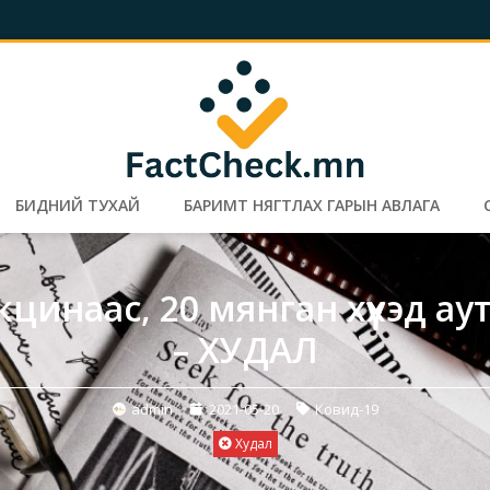
БИДНИЙ ТУХАЙ
БАРИМТ НЯГТЛАХ ГАРЫН АВЛАГА
цинаас, 20 мянган хүүхэд а
– ХУДАЛ
admin
2021-05-20
Ковид-19
Худал