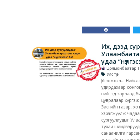
Их, дээд су
Улаанбаата
удаа “нүүлгэс
Цолмонбаатар 
Улс төр
Үргэлжлэл… Нийсл
удирдахаар сонго
нийтэд зарлаад б
цувралаар хүргэж 
Засгийн газар, х
хэрэгжүүлж чадаа
сургуулиудыг Ула
тухай шийдвэрүүд
санаачилга гарсан
жилтэйгээ золгож 