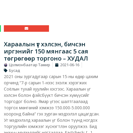
Хараалын үг хэлсэн, бичсэн
иргэнийг 150 мянгаас 5 сая
төгрөгөөр торгоно – ХУДАЛ
Цолмонбаатар Тамир
2021-06-16
Бусад
2021 оны зургадугаар сарын 15-ны өдөр цахим
орчинд “7-р сарын 1-нээс эхэлж хэрэгжих
Соёлын тухай хуулийн хэсгээс. Хараалын үг
хэлсэн болон фэйсбүүкт бичсэн хүмүүсийг
торгодог болно. Ямар үгээс шалтгаалаад
торгох мөнгөний хэмжээ 150.000-5.000.000
хооронд байна” гэх зурган мэдээлэл цацагдсан.
Уг мэдээлэлд хараалын үг болон түүнд ногдох
торгуулийн хэмжээг хүснэгтлэн оруулжээ. Бид
энэхүү мэдээллийг нягталлаа. Factcheck: […]