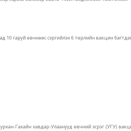
д 10 гаруй өвчнөөс сэргийлэх 6 төрлийн вакцин багтдаг.
урхан-Гахайн хавдар-Улаанууд өвчний эсрэг (УГУ) вакци