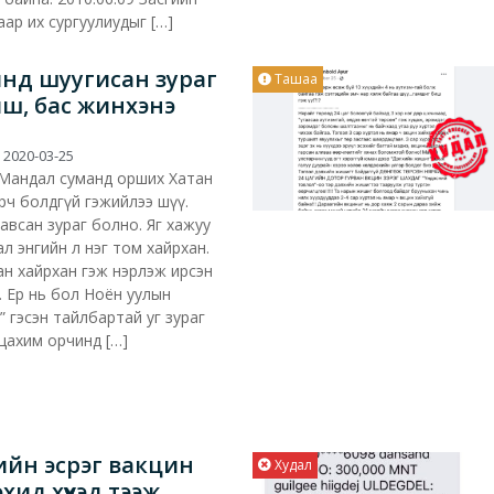
ар их сургуулиудыг […]
нд шуугисан зураг
Ташаа
иш, бас жинхэнэ
2020-03-25
 Мандал суманд орших Хатан
арч болдгүй гэжийлээ шүү.
авсан зураг болно. Яг хажуу
ал энгийн л нэг том хайрхан.
ан хайрхан гэж нэрлэж ирсэн
. Ер нь бол Ноён уулын
 гэсэн тайлбартай уг зураг
 цахим орчинд […]
ийн эсрэг вакцин
Худал
хид хүүхэд тээж