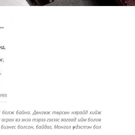
й болж байна. Дөнгөж төрсөн нярайд хийж
асрах вэ энээ тэрээ гэхээс яагаад ийм болов
л бизнес болсон, байдаг, Монгол үндэстэн бол