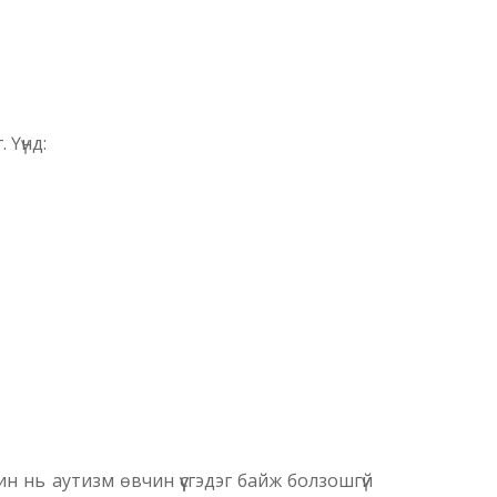
 Үүнд:
н нь аутизм өвчин үүсгэдэг байж болзошгүй