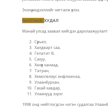
Энэхүү мэдээллийг нягталж үзлээ.
FactCheck:
ХУДАЛ
Манай улсад заавал хийгдэх дархлаажуулалта
Сүрьеэ,
Халдварт саа,
Гепатит В,
Сахуу,
Хөхүүл ханиад,
Татран,
Хемопелиус инфлюенза,
Улаанбурхан,
Гахай хавдар,
Улаанууд зэрэг
1998 онд нийтлэгдсэн нэгэн судалгаа Улаанб