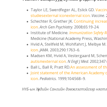
Taylor LE, Swerdfeger AL, Eslick GD.
Vaccin
studiesexternal iconexternal icon
.
Vaccine
.
Schechter R, Grether JK.
Continuing increas
icon
.
Arch Gen Psychiatry
. 2008;65:19-24.
Institute of Medicine.
Immunization Safety R
Medicine (National Academy Press, Washin
Hviid A, Stellfeld M, Wohlfahrt J, Melbye M
icon
.
JAMA.
2003;290:1763–6.
Madsen KM, Hviid A, Vestergaard M, Schende
autismexternal icon
.
N Engl J Med
. 2002;347
Ball L, Ball R, Pratt RD.
An assessment of thi
Joint statement of the American Academy of
icon
.
Pediatrics.
1999;104:568–9.
НҮБ-ын Хүүхдийн Сангийн дэмжлэгтэйгээр нягтл