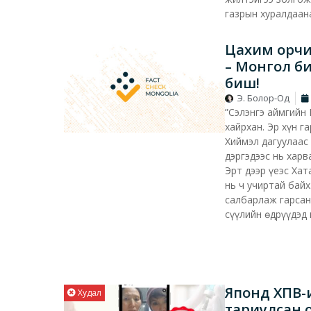
газрын хуралдаана
Цахим орчи
– Монгол б
биш!
Э. Болор-Од
”Сэлэнгэ аймгийн
хайрхан. Эр хүн г
Хиймэл дагуулаас 
дэргэдээс нь харв
Эрт дээр үеэс Хат
нь ч учиртай байх
салбарлаж гарсан”
сүүлийн өдрүүдэд
Японд ХПВ-
Худал
тариулсан о