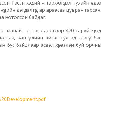
Гэсэн хэдий ч тэрхүү өгүүлэл тухайн үедээ
дийн дэгдэлтүүд ар араасаа цувран гарсан.
аа нотолсон байдаг.
ар манай оронд одоогоор 470 гаруй хүүхэд
аа, зан үйлийн эмгэг тул эдгэдэгүй бас
н бус байдлаар эсвэл хүрээлэн буй орчны
d%20Development.pdf