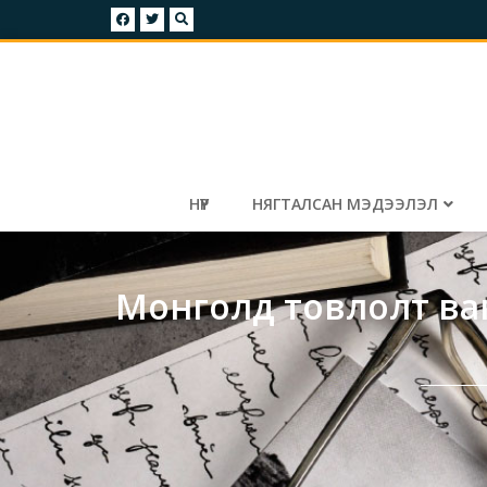
НҮҮР
НЯГТАЛСАН МЭДЭЭЛЭЛ
Монголд товлолт вак