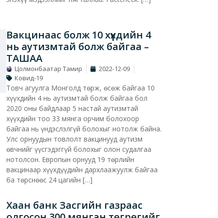
Вакцинаас болж 10 хүүхдийн 4
нь аутизмтай болж байгаа –
ТАШАА
Цолмонбаатар Тамир
2022-12-09
Ковид-19
Товч агуулга Монголд төрж, өсөж байгаа 10
хүүхдийн 4 нь аутизмтай болж байгаа бол
2020 оны байдлаар 5 настай аутизмтай
хүүхдийн тоо 33 мянга орчим болохоор
байгаа нь үндэслэлгүй болохыг нотолж байна.
Улс орнуудын товлолт вакцинууд аутизм
өвчнийг үүсгэдэггүй болохыг олон судалгаа
нотолсон. Европын орнууд 19 төрлийн
вакцинаар хүүхдүүдийн дархлаажуулж байгаа
ба төрснөөс 24 цагийн […]
Хаан банк Засгийн газраас
олгосон 300 мянган төгрөгийг